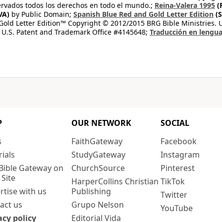
rvados todos los derechos en todo el mundo.;
Reina-Valera 1995
(
VA)
by Public Domain;
Spanish Blue Red and Gold Letter Edition
(S
old Letter Edition™ Copyright © 2012/2015 BRG Bible Ministries. Us
 U.S. Patent and Trademark Office #4145648;
Traducción en lengua
P
OUR NETWORK
SOCIAL
s
FaithGateway
Facebook
rials
StudyGateway
Instagram
Bible Gateway on
ChurchSource
Pinterest
 Site
HarperCollins Christian
TikTok
rtise with us
Publishing
Twitter
act us
Grupo Nelson
YouTube
acy policy
Editorial Vida