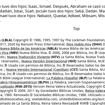
tuvo dos hijos: Isaac, Ismael. Después, Abraham se casó con
adián, Isbac, Súah. Jocsán tuvo dos hijos: Sebá, Dedán. Madi
smael tuvo doce hijos: Nebaiot, Quedar, Adbeel, Mibsam, Mi
.
Top
s
(LBLA)
Copyright © 1986, 1995, 1997 by The Lockman Foundation
2017, 2020 by Ransom Press International;
Dios Habla Hoy
(DHH)
D
Nueva Biblia de las Américas
(NBLA)
Nueva Biblia de las América
a Viva
(NBV)
Nueva Biblia Viva, © 2006, 2008 por Biblica, Inc.® Usa
ndo.;
Nueva Traducción Viviente
(NTV)
La Santa Biblia, Nueva Trad
s reservados.;
Nueva Versión Internacional
(NVI)
Santa Biblia, N
 Inc.® Usado con permiso de Biblica, Inc.® Reservados todos los d
e. ;
Nueva Versión Internacional (Castilian)
(CST)
Santa Biblia, N
lica, Inc.® Usado con permiso de Biblica, Inc.® Reservados todos 
 Bible League International;
La Palabra (España)
(BLP)
La Palabra,
labra (Hispanoamérica)
(BLPH)
La Palabra, (versión hispanoameric
tualizada
(RVA-2015)
Version Reina Valera Actualizada, Copyright 
opyright © 2009, 2011 by Sociedades Bíblicas Unidas;
Reina-Valer
na, 1960. Renovado © Sociedades Bíblicas Unidas, 1988. Utilizado c
dbiblesocieties.org, vivelabiblia.com, unitedbiblesocieties.org/es/
tomado de La Santa Biblia, Reina Valera Revisada® RVR® Copyright