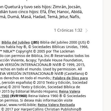
 Queturá y tuvo seis hijos: Zimrán, Jocsán,
án tuvo cinco hijos: Efá, Éfer, Hanoc, Abidá,
smá, Dumá, Masá, Hadad, Temá, Jetur, Nafís,
1 Crónicas 1:32
;
Biblia del Jubileo
(JBS)
Biblia del Jubileo 2000 (JUS) ©
ios habla hoy ®, © Sociedades Bíblicas Unidas, 1966,
s™ NBLA™ Copyright © 2005 por The Lockman
do con permiso de Biblica, Inc.® Reservados todos los
ucción Viviente, &copy; Tyndale House Foundation,
UEVA VERSIÓN INTERNACIONAL® NVI® © 1999, 2015,
erechos en todo el mundo. Used by permission. All
UEVA VERSIÓN INTERNACIONAL® NVI® (Castellano) ©
los derechos en todo el mundo.;
Palabra de Dios para
 (versión española) © 2010 Texto y Edición, Sociedad
ana) © 2010 Texto y Edición, Sociedad Bíblica de
© 2015 by Editorial Mundo Hispano;
Reina Valera
a 1960
(RVR1960)
Reina-Valera 1960 ® © Sociedades
on permiso. Si desea más información visite
casa/, www.rvr60.bible;
Reina Valera Revisada
 © 2017 por HarperCollins Christian Publishing®