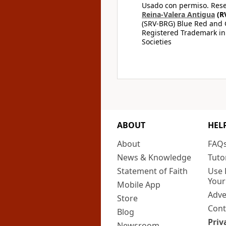
Usado con permiso. Rese
Reina-Valera Antigua
(R
(SRV-BRG) Blue Red and G
Registered Trademark in
Societies
ABOUT
HEL
About
FAQ
News & Knowledge
Tuto
Statement of Faith
Use 
Your
Mobile App
Adve
Store
Cont
Blog
Priv
Newsroom