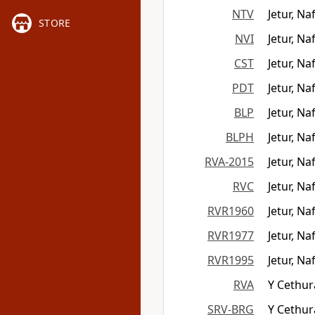
NTV
Jetur, Na
STORE
NVI
Jetur, Na
CST
Jetur, Na
PDT
Jetur, Na
BLP
Jetur, N
BLPH
Jetur, N
RVA-2015
Jetur, Na
RVC
Jetur, Na
RVR1960
Jetur, Na
RVR1977
Jetur, Na
RVR1995
Jetur, Na
RVA
Y Cethur
SRV-BRG
Y Cethur