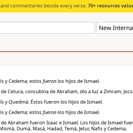
s and commentaries beside every verse.
70+ resources valued at $5,
New Internat
afis y Cedema; estos
fueron
los hijos de Ismael.
s de Cetura, concubina de Abraham, dio a luz a Zimram, Jocs
fís y Quedmá. Éstos fueron los hijos de Ismael.
afis y Cedema; estos
fueron
los hijos de Ismael.
s de Abraham fueron Isaac e Ismael. Los hijos de Ismael fue
Mismá, Dumá, Masá, Hadad, Temá, Jetur, Nafis y Cedema.