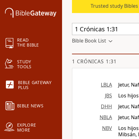
Trusted study Bible
READ
Bible Book List
THE BIBLE
1 CRÓNICAS 1:31
STUDY
TOOLS
BIBLE GATEWAY
LBLA
Jetur, N
PLUS
JBS
Los hijo
BIBLE NEWS
DHH
Jetur, Na
NBLA
Jetur, N
EXPLORE
NBV
Los hijo
MORE
Mibsán, 