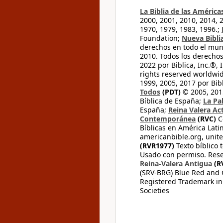
La Biblia de las América
2000, 2001, 2010, 2014, 
1970, 1979, 1983, 1996.;
Foundation;
Nueva Bibli
derechos en todo el mu
2010. Todos los derecho
2022 por Biblica, Inc.®,
rights reserved worldwid
1999, 2005, 2017 por Bib
Todos
(PDT)
© 2005, 2015
Bíblica de España;
La Pa
España;
Reina Valera Ac
Contemporánea
(RVC)
C
Bíblicas en América Lati
americanbible.org, unite
(RVR1977)
Texto bíblico 
Usado con permiso. Rese
Reina-Valera Antigua
(R
(SRV-BRG) Blue Red and G
Registered Trademark in
Societies