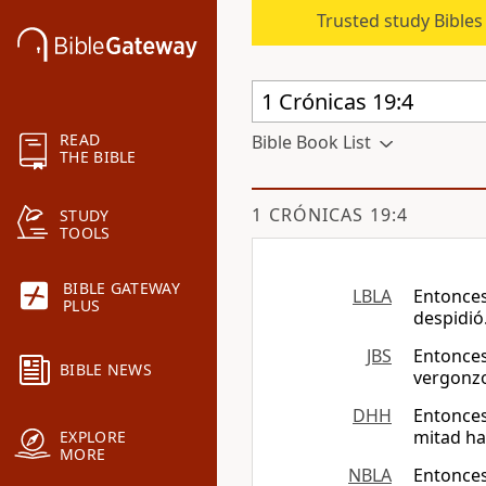
Trusted study Bible
READ
Bible Book List
THE BIBLE
1 CRÓNICAS 19:4
STUDY
TOOLS
BIBLE GATEWAY
LBLA
Entonces 
PLUS
despidió
JBS
Entonces 
BIBLE NEWS
vergonzo
DHH
Entonces
mitad ha
EXPLORE
MORE
NBLA
Entonces 