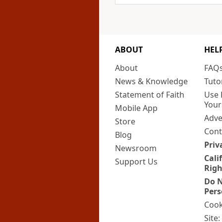
ABOUT
HEL
About
FAQ
News & Knowledge
Tuto
Statement of Faith
Use 
Your
Mobile App
Adve
Store
Cont
Blog
Priv
Newsroom
Cali
Support Us
Righ
Do N
Pers
Cook
Site