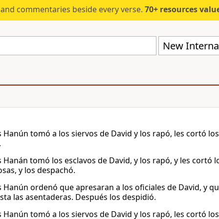
s and commentaries beside every verse.
70+ resources valued at $5,
New Internat
Hanún tomó a los siervos de David y los rapó, les cortó los 
.
Hanán tomó los esclavos de David, y los rapó, y les cortó lo
sas, y los despachó.
 Hanún ordenó que apresaran a los oficiales de David, y que 
sta las asentaderas. Después los despidió.
Hanún tomó a los siervos de David y los rapó, les cortó los 