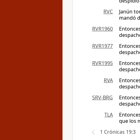
despidió
RVC
Janún to
mandó de
RVR1960
Entonces 
despach
RVR1977
Entonces 
despach
RVR1995
Entonces 
despach
RVA
Entonces
despachó
SRV-BRG
Entonces
despachó
TLA
Entonces
que los 
1 Crónicas 19:3