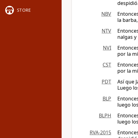
despidió
STORE
NBV
Entonces
la barba,
NTV
Entonces
nalgas y
NVI
Entonces
por la mi
CST
Entonces
por la mi
PDT
Así que 
Luego lo
BLP
Entonces 
luego lo
BLPH
Entonces 
luego lo
RVA-2015
Entonces