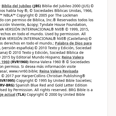
;
Biblia del Jubileo
(JBS)
Biblia del Jubileo 2000 (JUS) ©
ios habla hoy ®, © Sociedades Bíblicas Unidas, 1966,
s™ NBLA™ Copyright © 2005 por The Lockman
do con permiso de Biblica, Inc.® Reservados todos los
ucción Viviente, &copy; Tyndale House Foundation,
UEVA VERSIÓN INTERNACIONAL® NVI® © 1999, 2015,
erechos en todo el mundo. Used by permission. All
UEVA VERSIÓN INTERNACIONAL® NVI® (Castellano) ©
los derechos en todo el mundo.;
Palabra de Dios para
 (versión española) © 2010 Texto y Edición, Sociedad
ana) © 2010 Texto y Edición, Sociedad Bíblica de
© 2015 by Editorial Mundo Hispano;
Reina Valera
a 1960
(RVR1960)
Reina-Valera 1960 ® © Sociedades
on permiso. Si desea más información visite
casa/, www.rvr60.bible;
Reina Valera Revisada
 © 2017 por HarperCollins Christian Publishing®
RVR1995)
Copyright © 1995 by United Bible Societies;
RV-BRG)
Spanish Blue Red and Gold Letter Edition
ed by Permission. All rights reserved. BRG Bible is a
je actual
(TLA)
Copyright © 2000 by United Bible