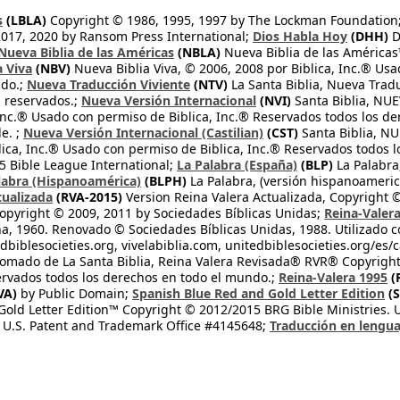
s
(LBLA)
Copyright © 1986, 1995, 1997 by The Lockman Foundation
2017, 2020 by Ransom Press International;
Dios Habla Hoy
(DHH)
D
Nueva Biblia de las Américas
(NBLA)
Nueva Biblia de las América
a Viva
(NBV)
Nueva Biblia Viva, © 2006, 2008 por Biblica, Inc.® Usa
ndo.;
Nueva Traducción Viviente
(NTV)
La Santa Biblia, Nueva Trad
s reservados.;
Nueva Versión Internacional
(NVI)
Santa Biblia, N
 Inc.® Usado con permiso de Biblica, Inc.® Reservados todos los d
e. ;
Nueva Versión Internacional (Castilian)
(CST)
Santa Biblia, N
lica, Inc.® Usado con permiso de Biblica, Inc.® Reservados todos 
 Bible League International;
La Palabra (España)
(BLP)
La Palabra,
labra (Hispanoamérica)
(BLPH)
La Palabra, (versión hispanoameric
tualizada
(RVA-2015)
Version Reina Valera Actualizada, Copyright 
opyright © 2009, 2011 by Sociedades Bíblicas Unidas;
Reina-Valer
na, 1960. Renovado © Sociedades Bíblicas Unidas, 1988. Utilizado c
dbiblesocieties.org, vivelabiblia.com, unitedbiblesocieties.org/es/
tomado de La Santa Biblia, Reina Valera Revisada® RVR® Copyright
rvados todos los derechos en todo el mundo.;
Reina-Valera 1995
(
VA)
by Public Domain;
Spanish Blue Red and Gold Letter Edition
(S
old Letter Edition™ Copyright © 2012/2015 BRG Bible Ministries. Us
 U.S. Patent and Trademark Office #4145648;
Traducción en lengua