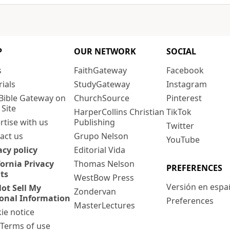
P
OUR NETWORK
SOCIAL
s
FaithGateway
Facebook
rials
StudyGateway
Instagram
Bible Gateway on
ChurchSource
Pinterest
 Site
HarperCollins Christian
TikTok
rtise with us
Publishing
Twitter
act us
Grupo Nelson
YouTube
acy policy
Editorial Vida
fornia Privacy
Thomas Nelson
PREFERENCES
ts
WestBow Press
Versión en espa
ot Sell My
Zondervan
onal Information
Preferences
MasterLectures
ie notice
: Terms of use