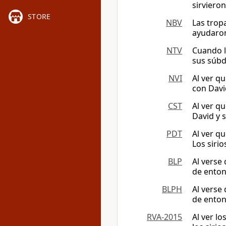
sirviero
STORE
NBV
Las trop
ayudaron
NTV
Cuando l
sus súbd
NVI
Al ver q
con Davi
CST
Al ver qu
David y s
PDT
Al ver q
Los siri
BLP
Al verse
de enton
BLPH
Al verse
de enton
RVA-2015
Al ver lo