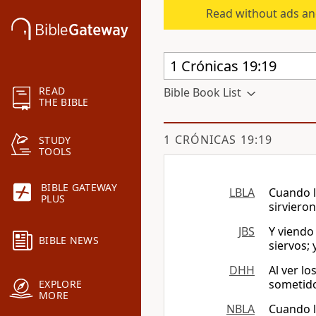
Read without ads an
READ
Bible Book List
THE BIBLE
1 CRÓNICAS 19:19
STUDY
TOOLS
BIBLE GATEWAY
LBLA
Cuando l
PLUS
sirviero
JBS
Y viendo
BIBLE NEWS
siervos; 
DHH
Al ver l
sometidos
EXPLORE
MORE
NBLA
Cuando l