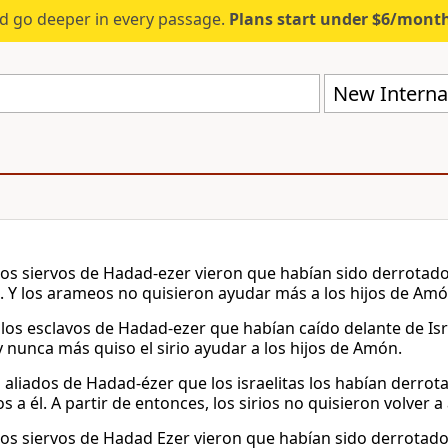
d go deeper in every passage.
Plans start under $6/mont
New Internat
os siervos de Hadad-ezer vieron que habían sido derrotados 
n. Y los arameos no quisieron ayudar más a los hijos de Amó
 los esclavos de Hadad-ezer que habían caído delante de Isr
y nunca más quiso el sirio ayudar a los hijos de Amón.
os aliados de Hadad-ézer que los israelitas los habían derro
 a él. A partir de entonces, los sirios no quisieron volver 
os siervos de Hadad Ezer vieron que habían sido derrotados 