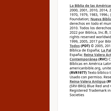
La Biblia de las América
2000, 2001, 2010, 2014, 
1970, 1979, 1983, 1996.;
Foundation;
Nueva Bibli
derechos en todo el mu
2010. Todos los derecho
2022 por Biblica, Inc.®,
rights reserved worldwid
1999, 2005, 2017 por Bib
Todos
(PDT)
© 2005, 2015
Bíblica de España;
La Pa
España;
Reina Valera Ac
Contemporánea
(RVC)
C
Bíblicas en América Lati
americanbible.org, unite
(RVR1977)
Texto bíblico 
Usado con permiso. Rese
Reina-Valera Antigua
(R
(SRV-BRG) Blue Red and G
Registered Trademark in
Societies