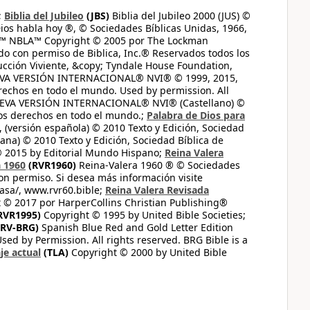
;
Biblia del Jubileo
(JBS)
Biblia del Jubileo 2000 (JUS) ©
ios habla hoy ®, © Sociedades Bíblicas Unidas, 1966,
s™ NBLA™ Copyright © 2005 por The Lockman
do con permiso de Biblica, Inc.® Reservados todos los
ucción Viviente, &copy; Tyndale House Foundation,
UEVA VERSIÓN INTERNACIONAL® NVI® © 1999, 2015,
erechos en todo el mundo. Used by permission. All
UEVA VERSIÓN INTERNACIONAL® NVI® (Castellano) ©
los derechos en todo el mundo.;
Palabra de Dios para
 (versión española) © 2010 Texto y Edición, Sociedad
ana) © 2010 Texto y Edición, Sociedad Bíblica de
© 2015 by Editorial Mundo Hispano;
Reina Valera
a 1960
(RVR1960)
Reina-Valera 1960 ® © Sociedades
on permiso. Si desea más información visite
casa/, www.rvr60.bible;
Reina Valera Revisada
 © 2017 por HarperCollins Christian Publishing®
RVR1995)
Copyright © 1995 by United Bible Societies;
RV-BRG)
Spanish Blue Red and Gold Letter Edition
ed by Permission. All rights reserved. BRG Bible is a
je actual
(TLA)
Copyright © 2000 by United Bible