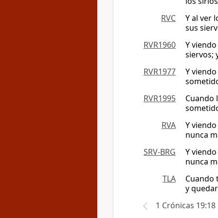
los sirio
RVC
Y al ver 
sus sier
RVR1960
Y viendo
siervos;
RVR1977
Y viendo
sometido
RVR1995
Cuando l
sometido
RVA
Y viendo
nunca má
SRV-BRG
Y viendo
nunca má
TLA
Cuando t
y quedar
1 Crónicas 19:18