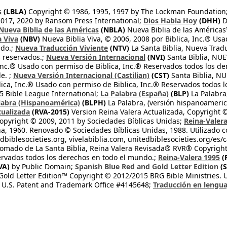
s
(LBLA)
Copyright © 1986, 1995, 1997 by The Lockman Foundation
2017, 2020 by Ransom Press International;
Dios Habla Hoy
(DHH)
D
Nueva Biblia de las Américas
(NBLA)
Nueva Biblia de las América
a Viva
(NBV)
Nueva Biblia Viva, © 2006, 2008 por Biblica, Inc.® Usa
ndo.;
Nueva Traducción Viviente
(NTV)
La Santa Biblia, Nueva Trad
s reservados.;
Nueva Versión Internacional
(NVI)
Santa Biblia, N
 Inc.® Usado con permiso de Biblica, Inc.® Reservados todos los d
e. ;
Nueva Versión Internacional (Castilian)
(CST)
Santa Biblia, N
lica, Inc.® Usado con permiso de Biblica, Inc.® Reservados todos 
 Bible League International;
La Palabra (España)
(BLP)
La Palabra,
labra (Hispanoamérica)
(BLPH)
La Palabra, (versión hispanoameric
tualizada
(RVA-2015)
Version Reina Valera Actualizada, Copyright 
opyright © 2009, 2011 by Sociedades Bíblicas Unidas;
Reina-Valer
na, 1960. Renovado © Sociedades Bíblicas Unidas, 1988. Utilizado c
dbiblesocieties.org, vivelabiblia.com, unitedbiblesocieties.org/es/
tomado de La Santa Biblia, Reina Valera Revisada® RVR® Copyright
rvados todos los derechos en todo el mundo.;
Reina-Valera 1995
(
VA)
by Public Domain;
Spanish Blue Red and Gold Letter Edition
(S
old Letter Edition™ Copyright © 2012/2015 BRG Bible Ministries. Us
 U.S. Patent and Trademark Office #4145648;
Traducción en lengua