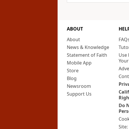
ABOUT
HEL
About
FAQ
News & Knowledge
Tuto
Statement of Faith
Use 
Your
Mobile App
Adve
Store
Cont
Blog
Priv
Newsroom
Cali
Support Us
Righ
Do N
Pers
Cook
Site