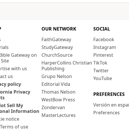
P
OUR NETWORK
SOCIAL
s
FaithGateway
Facebook
rials
StudyGateway
Instagram
Bible Gateway on
ChurchSource
Pinterest
 Site
HarperCollins Christian
TikTok
rtise with us
Publishing
Twitter
act us
Grupo Nelson
YouTube
acy policy
Editorial Vida
fornia Privacy
Thomas Nelson
PREFERENCES
ts
WestBow Press
Versión en espa
ot Sell My
Zondervan
onal Information
Preferences
MasterLectures
ie notice
: Terms of use