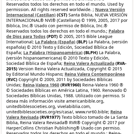
Reservados todos los derechos en todo el mundo. Used by
permission. All rights reserved worldwide. ;
Nueva Versión
Internacional (Castilian)
(CST)
Santa Biblia, NUEVA VERSIÓN
INTERNACIONAL® NVI® (Castellano) © 1999, 2005, 2017 por
Biblica, Inc.® Usado con permiso de Biblica, Inc.®
Reservados todos los derechos en todo el mundo.;
Palabra
de Dios para Todos
(PDT)
© 2005, 2015 Bible League
International;
La Palabra (España)
(BLP)
La Palabra, (versión
española) © 2010 Texto y Edición, Sociedad Bíblica de
España;
La Palabra (Hispanoamérica)
(BLPH)
La Palabra,
(versión hispanoamericana) © 2010 Texto y Edición,
Sociedad Bíblica de España;
Reina Valera Actualizada
(RVA-
2015)
Version Reina Valera Actualizada, Copyright © 2015
by Editorial Mundo Hispano;
Reina Valera Contemporánea
(RVC)
Copyright © 2009, 2011 by Sociedades Bíblicas
Unidas;
Reina-Valera 1960
(RVR1960)
Reina-Valera 1960 ®
© Sociedades Bíblicas en América Latina, 1960. Renovado ©
Sociedades Bíblicas Unidas, 1988. Utilizado con permiso. Si
desea más información visite americanbible.org,
unitedbiblesocieties.org, vivelabiblia.com,
unitedbiblesocieties.org/es/casa/, www.rvr60.bible;
Reina
Valera Revisada
(RVR1977)
Texto bíblico tomado de La Santa
Biblia, Reina Valera Revisada® RVR® Copyright © 2017 por
HarperCollins Christian Publishing® Usado con permiso.
Reservados todos los derechos en todo el mundo.;
Reina-