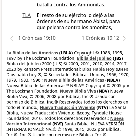
batalla contra los Ammonitas.
TLA
El resto de su ejército lo dejó a las
órdenes de su hermano Abisai, para
que peleara contra los amonitas,
1 Crónicas 19:10
1 Crónicas 19:12
La Biblia de las Américas
(LBLA)
Copyright © 1986, 1995,
1997 by The Lockman Foundation;
Biblia del Jubileo
(JBS)
Biblia del Jubileo 2000 (JUS) © 2000, 2001, 2010, 2014, 2017,
2020 by Ransom Press International;
Dios Habla Hoy
(DHH)
Dios habla hoy ®, © Sociedades Bíblicas Unidas, 1966, 1970,
1979, 1983, 1996.;
Nueva Biblia de las Américas
(NBLA)
Nueva Biblia de las Américas™ NBLA™ Copyright © 2005 por
The Lockman Foundation;
Nueva Biblia Viva
(NBV)
Nueva
Biblia Viva, © 2006, 2008 por Biblica, Inc.® Usado con
permiso de Biblica, Inc.® Reservados todos los derechos en
todo el mundo.;
Nueva Traducción Viviente
(NTV)
La Santa
Biblia, Nueva Traducción Viviente, &copy; Tyndale House
Foundation, 2010. Todos los derechos reservados.;
Nueva
Versión Internacional
(NVI)
Santa Biblia, NUEVA VERSIÓN
INTERNACIONAL® NVI® © 1999, 2015, 2022 por Biblica,
Inc.®, Inc.® Usado con permiso de Biblica, Inc.®