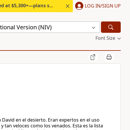
300+—plans start under $6/month.
LOG IN/SIGN UP
ional Version (NIV)
Font Size
David en el desierto. Eran expertos en el uso
y tan veloces como los venados. Esta es la lista