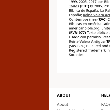
1999, 2005, 2017 por Bib
Todos
(PDT)
© 2005, 2015
Bíblica de España;
La Pa
España;
Reina Valera Ac
Contemporánea
(RVC)
C
Bíblicas en América Lati
americanbible.org, unite
(RVR1977)
Texto bíblico 
Usado con permiso. Rese
Reina-Valera Antigua
(R
(SRV-BRG) Blue Red and G
Registered Trademark in
Societies
ABOUT
HEL
About
FAQ