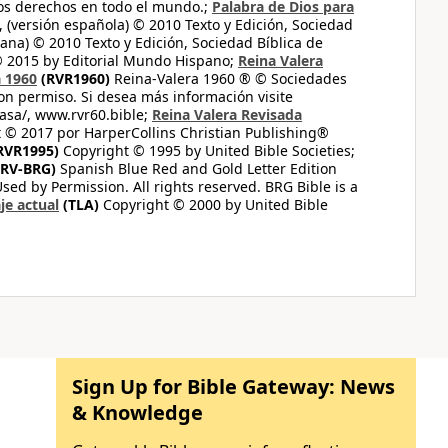
los derechos en todo el mundo.;
Palabra de Dios para
 (versión española) © 2010 Texto y Edición, Sociedad
ana) © 2010 Texto y Edición, Sociedad Bíblica de
© 2015 by Editorial Mundo Hispano;
Reina Valera
a 1960
(RVR1960)
Reina-Valera 1960 ® © Sociedades
on permiso. Si desea más información visite
casa/, www.rvr60.bible;
Reina Valera Revisada
 © 2017 por HarperCollins Christian Publishing®
RVR1995)
Copyright © 1995 by United Bible Societies;
RV-BRG)
Spanish Blue Red and Gold Letter Edition
ed by Permission. All rights reserved. BRG Bible is a
je actual
(TLA)
Copyright © 2000 by United Bible
Sign Up for Bible Gateway: News
& Knowledge