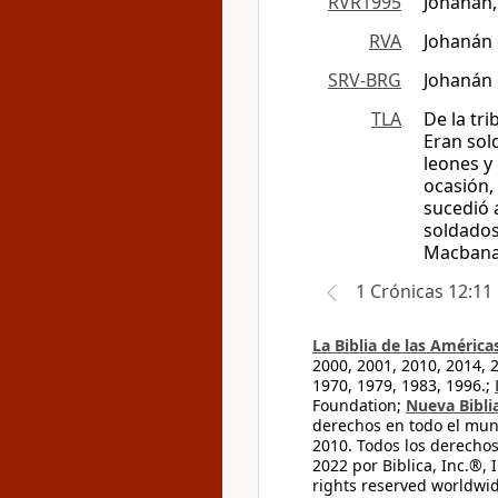
RVR1995
Johanán,
RVA
Johanán 
SRV-BRG
Johanán 
TLA
De la tr
Eran sol
leones y 
ocasión, 
sucedió 
soldados,
Macbana
1 Crónicas 12:11
La Biblia de las América
2000, 2001, 2010, 2014, 
1970, 1979, 1983, 1996.;
Foundation;
Nueva Bibli
derechos en todo el mu
2010. Todos los derecho
2022 por Biblica, Inc.®,
rights reserved worldwid