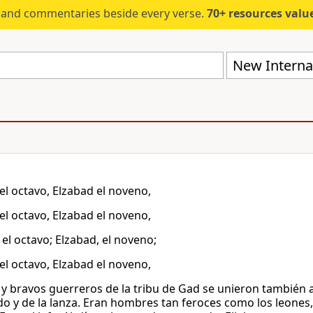
s and commentaries beside every verse.
70+ resources valued at $5,
New Internat
el octavo, Elzabad el noveno,
el octavo, Elzabad el noveno,
 el octavo; Elzabad, el noveno;
el octavo, Elzabad el noveno,
y bravos guerreros de la tribu de Gad se unieron también a 
do y de la lanza. Eran hombres tan feroces como los leones, 