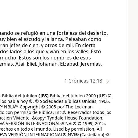
ndo se refugió en una fortaleza del desierto.
uy bien el escudo y la lanza. Peleaban como
an jefes de cien, y otros de mil. En cierta
os lados a los que vivían en los valles. Esto
e mucho. Éstos son los nombres de esos
ías, Atai, Eliel, Johanán, Elzabad, Jeremías,
1 Crónicas 12:13
;
Biblia del Jubileo
(JBS)
Biblia del Jubileo 2000 (JUS) ©
ios habla hoy ®, © Sociedades Bíblicas Unidas, 1966,
s™ NBLA™ Copyright © 2005 por The Lockman
do con permiso de Biblica, Inc.® Reservados todos los
ucción Viviente, &copy; Tyndale House Foundation,
UEVA VERSIÓN INTERNACIONAL® NVI® © 1999, 2015,
erechos en todo el mundo. Used by permission. All
UEVA VERSIÓN INTERNACIONAL® NVI® (Castellano) ©