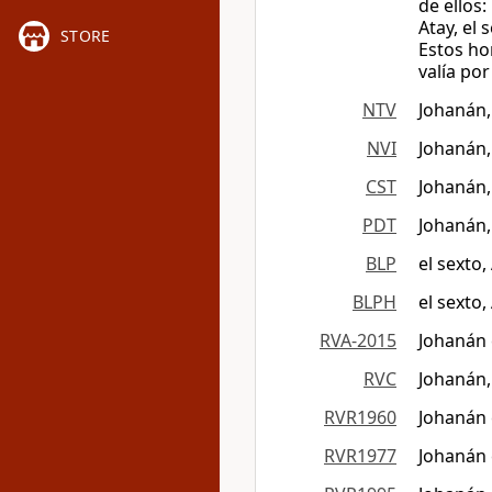
de ellos:
Atay, el 
STORE
Estos hom
valía por
NTV
Johanán,
NVI
Johanán,
CST
Johanán,
PDT
Johanán,
BLP
el sexto,
BLPH
el sexto,
RVA-2015
Johanán 
RVC
Johanán,
RVR1960
Johanán 
RVR1977
Johanán 