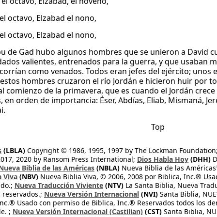
 el octavo, Elzabad, el noveno,
el octavo, Elzabad el nono,
el octavo, Elzabad el nono,
ibu de Gad hubo algunos hombres que se unieron a David cua
dados valientes, entrenados para la guerra, y que usaban m
corrían como venados. Todos eran jefes del ejército; unos er
estos hombres cruzaron el río Jordán e hicieron huir por tod
al comienzo de la primavera, que es cuando el Jordán crec
 en orden de importancia: Éser, Abdías, Eliab, Mismaná, Jerem
i.
Top
s
(LBLA)
Copyright © 1986, 1995, 1997 by The Lockman Foundation
2017, 2020 by Ransom Press International;
Dios Habla Hoy
(DHH)
D
Nueva Biblia de las Américas
(NBLA)
Nueva Biblia de las América
a Viva
(NBV)
Nueva Biblia Viva, © 2006, 2008 por Biblica, Inc.® Usa
ndo.;
Nueva Traducción Viviente
(NTV)
La Santa Biblia, Nueva Trad
s reservados.;
Nueva Versión Internacional
(NVI)
Santa Biblia, N
 Inc.® Usado con permiso de Biblica, Inc.® Reservados todos los d
e. ;
Nueva Versión Internacional (Castilian)
(CST)
Santa Biblia, N