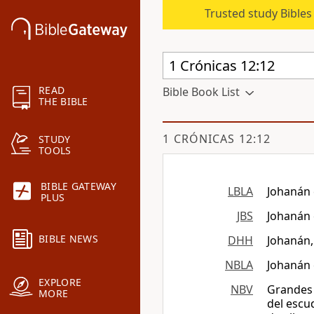
Trusted study Bible
READ
Bible Book List
THE BIBLE
1 CRÓNICAS 12:12
STUDY
TOOLS
BIBLE GATEWAY
LBLA
Johanán 
PLUS
JBS
Johanán 
BIBLE NEWS
DHH
Johanán,
NBLA
Johanán 
EXPLORE
NBV
Grandes 
MORE
del escu