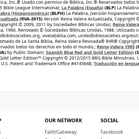
lica, Inc.® Usado con permiso de Biblica, Inc.® Reservados todos 
 Bible League International;
La Palabra (España)
(BLP)
La Palabra,
labra (Hispanoamérica)
(BLPH)
La Palabra, (versión hispanoameric
tualizada
(RVA-2015)
Version Reina Valera Actualizada, Copyright 
opyright © 2009, 2011 by Sociedades Bíblicas Unidas;
Reina-Valer
na, 1960. Renovado © Sociedades Bíblicas Unidas, 1988. Utilizado c
dbiblesocieties.org, vivelabiblia.com, unitedbiblesocieties.org/es/
tomado de La Santa Biblia, Reina Valera Revisada® RVR® Copyright
rvados todos los derechos en todo el mundo.;
Reina-Valera 1995
(
VA)
by Public Domain;
Spanish Blue Red and Gold Letter Edition
(S
old Letter Edition™ Copyright © 2012/2015 BRG Bible Ministries. Us
 U.S. Patent and Trademark Office #4145648;
Traducción en lengua
P
OUR NETWORK
SOCIAL
s
FaithGateway
Facebook