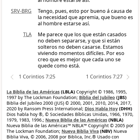
al hombre estarse así.
SRV-BRG
Tengo, pues, esto por bueno á causa de
la necesidad que apremia, que bueno es
al hombre estarse así.
TLA
Me parece que los que están casados
no deben separarse, y que si están
solteros no deben casarse. Estamos
viviendo momentos difíciles. Por eso
creo que es mejor que cada uno se
quede como está.
1 Corintios 7:25
1 Corintios 7:27
La Biblia de las Américas
(LBLA)
Copyright © 1986, 1995,
1997 by The Lockman Foundation;
Biblia del Jubileo
(JBS)
Biblia del Jubileo 2000 (JUS) © 2000, 2001, 2010, 2014, 2017,
2020 by Ransom Press International;
Dios Habla Hoy
(DHH)
Dios habla hoy ®, © Sociedades Bíblicas Unidas, 1966, 1970,
1979, 1983, 1996.;
Nueva Biblia de las Américas
(NBLA)
Nueva Biblia de las Américas™ NBLA™ Copyright © 2005 por
The Lockman Foundation;
Nueva Biblia Viva
(NBV)
Nueva
Biblia Viva, © 2006, 2008 por Biblica, Inc.® Usado con