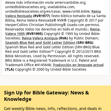
desea más información visite americanbible.org,
unitedbiblesocieties.org, vivelabiblia.com,
unitedbiblesocieties.org/es/casa/, www.rvr60.bible;
Reina
Valera Revisada
(RVR1977)
Texto bíblico tomado de La Santa
Biblia, Reina Valera Revisada® RVR® Copyright © 2017 por
HarperCollins Christian Publishing® Usado con permiso.
Reservados todos los derechos en todo el mundo.;
Reina-
Valera 1995
(RVR1995)
Copyright © 1995 by United Bible
Societies;
Reina-Valera Antigua
(RVA)
by Public Domain;
Spanish Blue Red and Gold Letter Edition
(SRV-BRG)
Spanish Blue Red and Gold Letter Edition (SRV-BRG) Blue
Red and Gold Letter Edition™ Copyright © 2012/2015 BRG
Bible Ministries. Used by Permission. All rights reserved.
BRG Bible is a Registered Trademark in U.S. Patent and
Trademark Office #4145648;
Traducción en lenguaje actual
(TLA)
Copyright © 2000 by United Bible Societies
Sign Up for Bible Gateway: News &
Knowledge
Get weekly Bible news, info, reflections, and deals in