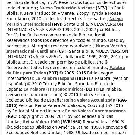
permiso de Biblica, Inc.® Reservados todos los derechos en
todo el mundo.;
Nueva Traducción Viviente
(NTV)
La Santa
Biblia, Nueva Traducción Viviente, &copy; Tyndale House
Foundation, 2010. Todos los derechos reservados.;
Nueva
Versión Internacional
(NVI)
Santa Biblia, NUEVA VERSIÓN
INTERNACIONAL® NVI® © 1999, 2015, 2022 por Biblica,
Inc.®, Inc.® Usado con permiso de Biblica, Inc.®
Reservados todos los derechos en todo el mundo. Used by
permission. All rights reserved worldwide. ;
Nueva Versión
Internacional (Castilian)
(CST)
Santa Biblia, NUEVA VERSIÓN
INTERNACIONAL® NVI® (Castellano) © 1999, 2005, 2017 por
Biblica, Inc.® Usado con permiso de Biblica, Inc.®
Reservados todos los derechos en todo el mundo.;
Palabra
de Dios para Todos
(PDT)
© 2005, 2015 Bible League
International;
La Palabra (España)
(BLP)
La Palabra, (versión
española) © 2010 Texto y Edición, Sociedad Bíblica de
España;
La Palabra (Hispanoamérica)
(BLPH)
La Palabra,
(versión hispanoamericana) © 2010 Texto y Edición,
Sociedad Bíblica de España;
Reina Valera Actualizada
(RVA-
2015)
Version Reina Valera Actualizada, Copyright © 2015
by Editorial Mundo Hispano;
Reina Valera Contemporánea
(RVC)
Copyright © 2009, 2011 by Sociedades Bíblicas
Unidas;
Reina-Valera 1960
(RVR1960)
Reina-Valera 1960 ®
© Sociedades Bíblicas en América Latina, 1960. Renovado ©
Sociedades Bíblicas Unidas, 1988. Utilizado con permiso. Si