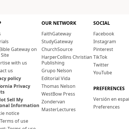
P
OUR NETWORK
SOCIAL
s
FaithGateway
Facebook
rials
StudyGateway
Instagram
Bible Gateway on
ChurchSource
Pinterest
 Site
HarperCollins Christian
TikTok
rtise with us
Publishing
Twitter
act us
Grupo Nelson
YouTube
acy policy
Editorial Vida
fornia Privacy
Thomas Nelson
PREFERENCES
ts
WestBow Press
Versión en espa
ot Sell My
Zondervan
onal Information
Preferences
MasterLectures
ie notice
: Terms of use
et: Terms of use