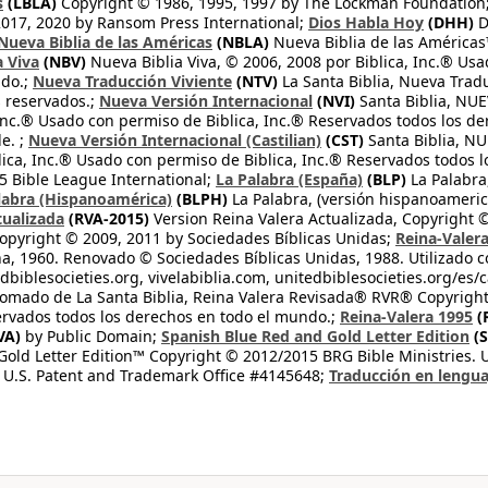
s
(LBLA)
Copyright © 1986, 1995, 1997 by The Lockman Foundation
2017, 2020 by Ransom Press International;
Dios Habla Hoy
(DHH)
D
Nueva Biblia de las Américas
(NBLA)
Nueva Biblia de las América
a Viva
(NBV)
Nueva Biblia Viva, © 2006, 2008 por Biblica, Inc.® Usa
ndo.;
Nueva Traducción Viviente
(NTV)
La Santa Biblia, Nueva Trad
s reservados.;
Nueva Versión Internacional
(NVI)
Santa Biblia, N
 Inc.® Usado con permiso de Biblica, Inc.® Reservados todos los d
e. ;
Nueva Versión Internacional (Castilian)
(CST)
Santa Biblia, N
lica, Inc.® Usado con permiso de Biblica, Inc.® Reservados todos 
 Bible League International;
La Palabra (España)
(BLP)
La Palabra,
labra (Hispanoamérica)
(BLPH)
La Palabra, (versión hispanoameric
tualizada
(RVA-2015)
Version Reina Valera Actualizada, Copyright 
opyright © 2009, 2011 by Sociedades Bíblicas Unidas;
Reina-Valer
na, 1960. Renovado © Sociedades Bíblicas Unidas, 1988. Utilizado c
dbiblesocieties.org, vivelabiblia.com, unitedbiblesocieties.org/es/
tomado de La Santa Biblia, Reina Valera Revisada® RVR® Copyright
rvados todos los derechos en todo el mundo.;
Reina-Valera 1995
(
VA)
by Public Domain;
Spanish Blue Red and Gold Letter Edition
(S
old Letter Edition™ Copyright © 2012/2015 BRG Bible Ministries. Us
 U.S. Patent and Trademark Office #4145648;
Traducción en lengua