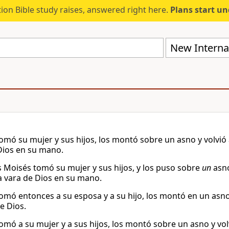
ion Bible study raises, answered right here.
Plans start u
New Internat
omó su mujer y sus hijos, los montó sobre un asno y volvió 
Dios en su mano.
 Moisés tomó su mujer y sus hijos, y los puso sobre
un
asno
a vara de Dios en su mano.
omó entonces a su esposa y a su hijo, los montó en un asno 
e Dios.
omó a su mujer y a sus hijos, los montó sobre un asno y vol