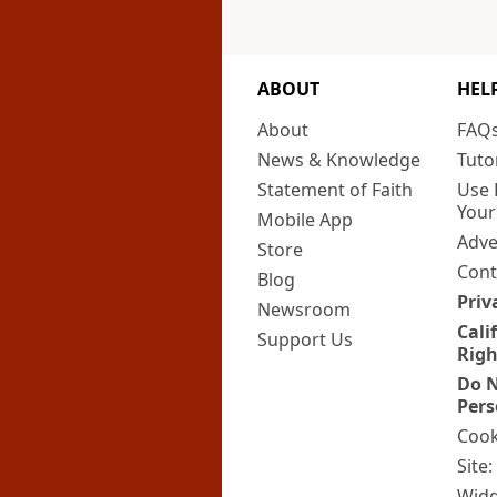
ABOUT
HEL
About
FAQ
News & Knowledge
Tuto
Statement of Faith
Use 
Your
Mobile App
Adve
Store
Cont
Blog
Priv
Newsroom
Cali
Support Us
Righ
Do N
Pers
Cook
Site
Widg