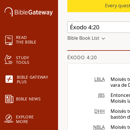
Every quest
READ
Bible Book List
THE BIBLE
ÉXODO 4:20
STUDY
TOOLS
BIBLE GATEWAY
LBLA
Moisés t
PLUS
vara de 
JBS
Entonces
BIBLE NEWS
Moisés l
DHH
Moisés t
bastón d
EXPLORE
MORE
NBLA
Moisés t