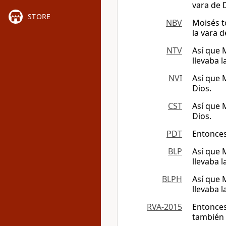
vara de 
STORE
NBV
Moisés t
la vara d
NTV
Así que 
llevaba l
NVI
Así que 
Dios.
CST
Así que 
Dios.
PDT
Entonces
BLP
Así que 
llevaba l
BLPH
Así que 
llevaba l
RVA-2015
Entonces
también 