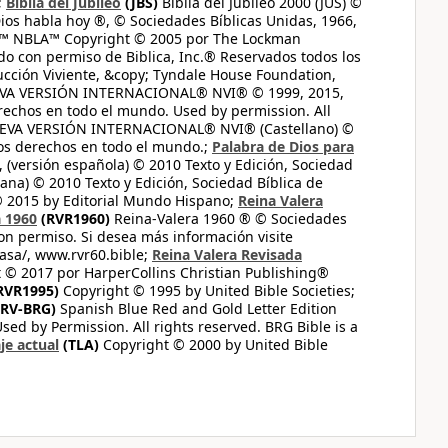
;
Biblia del Jubileo
(JBS)
Biblia del Jubileo 2000 (JUS) ©
ios habla hoy ®, © Sociedades Bíblicas Unidas, 1966,
s™ NBLA™ Copyright © 2005 por The Lockman
do con permiso de Biblica, Inc.® Reservados todos los
ucción Viviente, &copy; Tyndale House Foundation,
UEVA VERSIÓN INTERNACIONAL® NVI® © 1999, 2015,
erechos en todo el mundo. Used by permission. All
UEVA VERSIÓN INTERNACIONAL® NVI® (Castellano) ©
los derechos en todo el mundo.;
Palabra de Dios para
 (versión española) © 2010 Texto y Edición, Sociedad
ana) © 2010 Texto y Edición, Sociedad Bíblica de
© 2015 by Editorial Mundo Hispano;
Reina Valera
a 1960
(RVR1960)
Reina-Valera 1960 ® © Sociedades
on permiso. Si desea más información visite
casa/, www.rvr60.bible;
Reina Valera Revisada
 © 2017 por HarperCollins Christian Publishing®
RVR1995)
Copyright © 1995 by United Bible Societies;
RV-BRG)
Spanish Blue Red and Gold Letter Edition
ed by Permission. All rights reserved. BRG Bible is a
je actual
(TLA)
Copyright © 2000 by United Bible