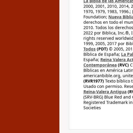
La Biblia de las América
2000, 2001, 2010, 2014, 
1970, 1979, 1983, 1996.;
Foundation;
Nueva Bibli
derechos en todo el mu
2010. Todos los derecho
2022 por Biblica, Inc.®,
rights reserved worldwid
1999, 2005, 2017 por Bib
Todos
(PDT)
© 2005, 2015
Bíblica de España;
La Pa
España;
Reina Valera Ac
Contemporánea
(RVC)
C
Bíblicas en América Lati
americanbible.org, unite
(RVR1977)
Texto bíblico 
Usado con permiso. Rese
Reina-Valera Antigua
(R
(SRV-BRG) Blue Red and G
Registered Trademark in
Societies