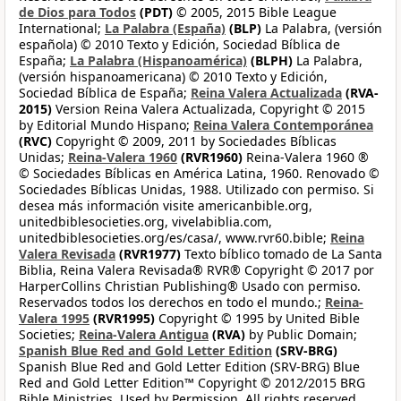
de Dios para Todos
(PDT)
© 2005, 2015 Bible League
International;
La Palabra (España)
(BLP)
La Palabra, (versión
española) © 2010 Texto y Edición, Sociedad Bíblica de
España;
La Palabra (Hispanoamérica)
(BLPH)
La Palabra,
(versión hispanoamericana) © 2010 Texto y Edición,
Sociedad Bíblica de España;
Reina Valera Actualizada
(RVA-
2015)
Version Reina Valera Actualizada, Copyright © 2015
by Editorial Mundo Hispano;
Reina Valera Contemporánea
(RVC)
Copyright © 2009, 2011 by Sociedades Bíblicas
Unidas;
Reina-Valera 1960
(RVR1960)
Reina-Valera 1960 ®
© Sociedades Bíblicas en América Latina, 1960. Renovado ©
Sociedades Bíblicas Unidas, 1988. Utilizado con permiso. Si
desea más información visite americanbible.org,
unitedbiblesocieties.org, vivelabiblia.com,
unitedbiblesocieties.org/es/casa/, www.rvr60.bible;
Reina
Valera Revisada
(RVR1977)
Texto bíblico tomado de La Santa
Biblia, Reina Valera Revisada® RVR® Copyright © 2017 por
HarperCollins Christian Publishing® Usado con permiso.
Reservados todos los derechos en todo el mundo.;
Reina-
Valera 1995
(RVR1995)
Copyright © 1995 by United Bible
Societies;
Reina-Valera Antigua
(RVA)
by Public Domain;
Spanish Blue Red and Gold Letter Edition
(SRV-BRG)
Spanish Blue Red and Gold Letter Edition (SRV-BRG) Blue
Red and Gold Letter Edition™ Copyright © 2012/2015 BRG
Bible Ministries. Used by Permission. All rights reserved.