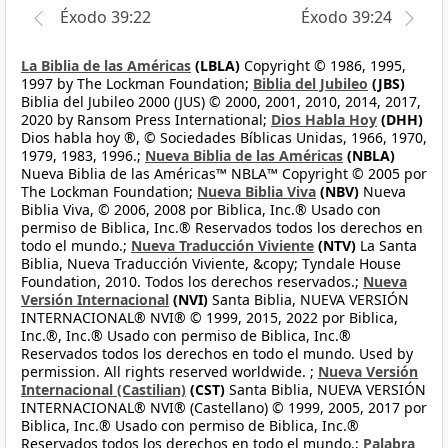
Éxodo 39:22
Éxodo 39:24
La Biblia de las Américas
(LBLA)
Copyright © 1986, 1995,
1997 by The Lockman Foundation;
Biblia del Jubileo
(JBS)
Biblia del Jubileo 2000 (JUS) © 2000, 2001, 2010, 2014, 2017,
2020 by Ransom Press International;
Dios Habla Hoy
(DHH)
Dios habla hoy ®, © Sociedades Bíblicas Unidas, 1966, 1970,
1979, 1983, 1996.;
Nueva Biblia de las Américas
(NBLA)
Nueva Biblia de las Américas™ NBLA™ Copyright © 2005 por
The Lockman Foundation;
Nueva Biblia Viva
(NBV)
Nueva
Biblia Viva, © 2006, 2008 por Biblica, Inc.® Usado con
permiso de Biblica, Inc.® Reservados todos los derechos en
todo el mundo.;
Nueva Traducción Viviente
(NTV)
La Santa
Biblia, Nueva Traducción Viviente, &copy; Tyndale House
Foundation, 2010. Todos los derechos reservados.;
Nueva
Versión Internacional
(NVI)
Santa Biblia, NUEVA VERSIÓN
INTERNACIONAL® NVI® © 1999, 2015, 2022 por Biblica,
Inc.®, Inc.® Usado con permiso de Biblica, Inc.®
Reservados todos los derechos en todo el mundo. Used by
permission. All rights reserved worldwide. ;
Nueva Versión
Internacional (Castilian)
(CST)
Santa Biblia, NUEVA VERSIÓN
INTERNACIONAL® NVI® (Castellano) © 1999, 2005, 2017 por
Biblica, Inc.® Usado con permiso de Biblica, Inc.®
Reservados todos los derechos en todo el mundo.;
Palabra