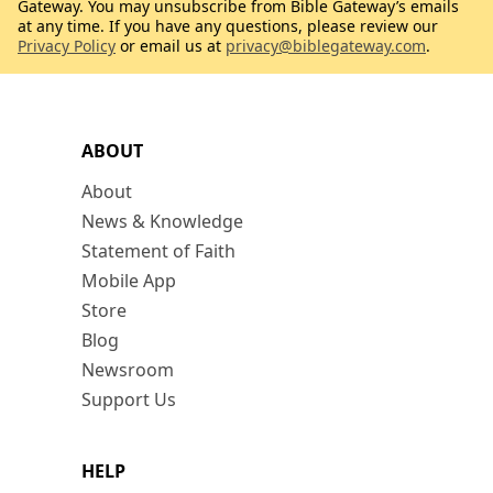
Gateway. You may unsubscribe from Bible Gateway’s emails
at any time. If you have any questions, please review our
Privacy Policy
or email us at
privacy@biblegateway.com
.
ABOUT
About
News & Knowledge
Statement of Faith
Mobile App
Store
Blog
Newsroom
Support Us
HELP