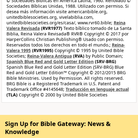
© Sociedades Bíblicas en América Latina, 1960. Renovado ©
Sociedades Bíblicas Unidas, 1988. Utilizado con permiso. Si
desea más información visite americanbible.org,
unitedbiblesocieties.org, vivelabiblia.com,
unitedbiblesocieties.org/es/casa/, www.rvr60.bible;
Reina
Valera Revisada
(RVR1977)
Texto bíblico tomado de La Santa
Biblia, Reina Valera Revisada® RVR® Copyright © 2017 por
HarperCollins Christian Publishing® Usado con permiso.
Reservados todos los derechos en todo el mundo.;
Reina-
Valera 1995
(RVR1995)
Copyright © 1995 by United Bible
Societies;
Reina-Valera Antigua
(RVA)
by Public Domain;
Spanish Blue Red and Gold Letter Edition
(SRV-BRG)
Spanish Blue Red and Gold Letter Edition (SRV-BRG) Blue
Red and Gold Letter Edition™ Copyright © 2012/2015 BRG
Bible Ministries. Used by Permission. All rights reserved.
BRG Bible is a Registered Trademark in U.S. Patent and
Trademark Office #4145648;
Traducción en lenguaje actual
(TLA)
Copyright © 2000 by United Bible Societies
Sign Up for Bible Gateway: News &
Knowledge