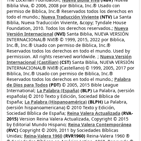
Biblia Viva, © 2006, 2008 por Biblica, Inc.® Usado con
permiso de Biblica, Inc.® Reservados todos los derechos en
todo el mundo.;
Nueva Traducción Viviente
(NTV)
La Santa
Biblia, Nueva Traducción Viviente, &copy; Tyndale House
Foundation, 2010. Todos los derechos reservados.;
Nueva
Versión Internacional
(NVI)
Santa Biblia, NUEVA VERSIÓN
INTERNACIONAL® NVI® © 1999, 2015, 2022 por Biblica,
Inc.®, Inc.® Usado con permiso de Biblica, Inc.®
Reservados todos los derechos en todo el mundo. Used by
permission. All rights reserved worldwide. ;
Nueva Versión
Internacional (Castilian)
(CST)
Santa Biblia, NUEVA VERSIÓN
INTERNACIONAL® NVI® (Castellano) © 1999, 2005, 2017 por
Biblica, Inc.® Usado con permiso de Biblica, Inc.®
Reservados todos los derechos en todo el mundo.;
Palabra
de Dios para Todos
(PDT)
© 2005, 2015 Bible League
International;
La Palabra (España)
(BLP)
La Palabra, (versión
española) © 2010 Texto y Edición, Sociedad Bíblica de
España;
La Palabra (Hispanoamérica)
(BLPH)
La Palabra,
(versión hispanoamericana) © 2010 Texto y Edición,
Sociedad Bíblica de España;
Reina Valera Actualizada
(RVA-
2015)
Version Reina Valera Actualizada, Copyright © 2015
by Editorial Mundo Hispano;
Reina Valera Contemporánea
(RVC)
Copyright © 2009, 2011 by Sociedades Bíblicas
Unidas;
Reina-Valera 1960
(RVR1960)
Reina-Valera 1960 ®