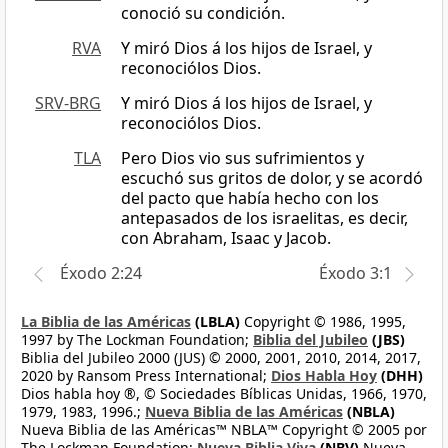
conoció su condición.
RVA
Y miró Dios á los hijos de Israel, y
reconociólos Dios.
SRV-BRG
Y miró Dios á los hijos de Israel, y
reconociólos Dios.
TLA
Pero Dios vio sus sufrimientos y
escuchó sus gritos de dolor, y se acordó
del pacto que había hecho con los
antepasados de los israelitas, es decir,
con Abraham, Isaac y Jacob.
Éxodo 2:24
Éxodo 3:1
La Biblia de las Américas
(LBLA)
Copyright © 1986, 1995,
1997 by The Lockman Foundation;
Biblia del Jubileo
(JBS)
Biblia del Jubileo 2000 (JUS) © 2000, 2001, 2010, 2014, 2017,
2020 by Ransom Press International;
Dios Habla Hoy
(DHH)
Dios habla hoy ®, © Sociedades Bíblicas Unidas, 1966, 1970,
1979, 1983, 1996.;
Nueva Biblia de las Américas
(NBLA)
Nueva Biblia de las Américas™ NBLA™ Copyright © 2005 por
The Lockman Foundation;
Nueva Biblia Viva
(NBV)
Nueva