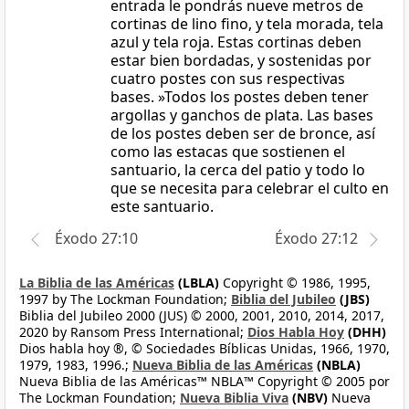
entrada le pondrás nueve metros de
cortinas de lino fino, y tela morada, tela
azul y tela roja. Estas cortinas deben
estar bien bordadas, y sostenidas por
cuatro postes con sus respectivas
bases. »Todos los postes deben tener
argollas y ganchos de plata. Las bases
de los postes deben ser de bronce, así
como las estacas que sostienen el
santuario, la cerca del patio y todo lo
que se necesita para celebrar el culto en
este santuario.
Éxodo 27:10
Éxodo 27:12
La Biblia de las Américas
(LBLA)
Copyright © 1986, 1995,
1997 by The Lockman Foundation;
Biblia del Jubileo
(JBS)
Biblia del Jubileo 2000 (JUS) © 2000, 2001, 2010, 2014, 2017,
2020 by Ransom Press International;
Dios Habla Hoy
(DHH)
Dios habla hoy ®, © Sociedades Bíblicas Unidas, 1966, 1970,
1979, 1983, 1996.;
Nueva Biblia de las Américas
(NBLA)
Nueva Biblia de las Américas™ NBLA™ Copyright © 2005 por
The Lockman Foundation;
Nueva Biblia Viva
(NBV)
Nueva