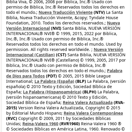
Biblia Viva, © 2006, 2008 por Biblica, Inc.® Usado con
permiso de Biblica, Inc.® Reservados todos los derechos en
todo el mundo.;
Nueva Traducción Viviente
(NTV)
La Santa
Biblia, Nueva Traducción Viviente, &copy; Tyndale House
Foundation, 2010. Todos los derechos reservados.;
Nueva
Versión Internacional
(NVI)
Santa Biblia, NUEVA VERSIÓN
INTERNACIONAL® NVI® © 1999, 2015, 2022 por Biblica,
Inc.®, Inc.® Usado con permiso de Biblica, Inc.®
Reservados todos los derechos en todo el mundo. Used by
permission. All rights reserved worldwide. ;
Nueva Versión
Internacional (Castilian)
(CST)
Santa Biblia, NUEVA VERSIÓN
INTERNACIONAL® NVI® (Castellano) © 1999, 2005, 2017 por
Biblica, Inc.® Usado con permiso de Biblica, Inc.®
Reservados todos los derechos en todo el mundo.;
Palabra
de Dios para Todos
(PDT)
© 2005, 2015 Bible League
International;
La Palabra (España)
(BLP)
La Palabra, (versión
española) © 2010 Texto y Edición, Sociedad Bíblica de
España;
La Palabra (Hispanoamérica)
(BLPH)
La Palabra,
(versión hispanoamericana) © 2010 Texto y Edición,
Sociedad Bíblica de España;
Reina Valera Actualizada
(RVA-
2015)
Version Reina Valera Actualizada, Copyright © 2015
by Editorial Mundo Hispano;
Reina Valera Contemporánea
(RVC)
Copyright © 2009, 2011 by Sociedades Bíblicas
Unidas;
Reina-Valera 1960
(RVR1960)
Reina-Valera 1960 ®
© Sociedades Bíblicas en América Latina, 1960. Renovado ©