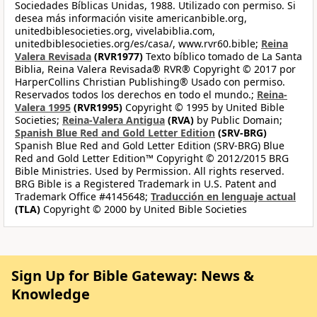
Sociedades Bíblicas Unidas, 1988. Utilizado con permiso. Si
desea más información visite americanbible.org,
unitedbiblesocieties.org, vivelabiblia.com,
unitedbiblesocieties.org/es/casa/, www.rvr60.bible;
Reina
Valera Revisada
(RVR1977)
Texto bíblico tomado de La Santa
Biblia, Reina Valera Revisada® RVR® Copyright © 2017 por
HarperCollins Christian Publishing® Usado con permiso.
Reservados todos los derechos en todo el mundo.;
Reina-
Valera 1995
(RVR1995)
Copyright © 1995 by United Bible
Societies;
Reina-Valera Antigua
(RVA)
by Public Domain;
Spanish Blue Red and Gold Letter Edition
(SRV-BRG)
Spanish Blue Red and Gold Letter Edition (SRV-BRG) Blue
Red and Gold Letter Edition™ Copyright © 2012/2015 BRG
Bible Ministries. Used by Permission. All rights reserved.
BRG Bible is a Registered Trademark in U.S. Patent and
Trademark Office #4145648;
Traducción en lenguaje actual
(TLA)
Copyright © 2000 by United Bible Societies
Sign Up for Bible Gateway: News &
Knowledge