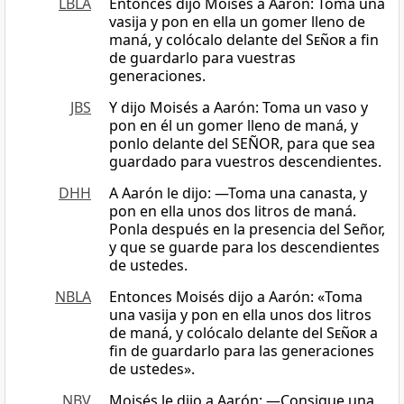
LBLA
Entonces dijo Moisés a Aarón: Toma una
vasija y pon en ella un gomer lleno de
maná, y colócalo delante del
Señor
a fin
de guardarlo para vuestras
generaciones.
JBS
Y dijo Moisés a Aarón: Toma un vaso y
pon en él un gomer lleno de maná, y
ponlo delante del SEÑOR, para que sea
guardado para vuestros descendientes.
DHH
A Aarón le dijo: —Toma una canasta, y
pon en ella unos dos litros de maná.
Ponla después en la presencia del Señor,
y que se guarde para los descendientes
de ustedes.
NBLA
Entonces Moisés dijo a Aarón: «Toma
una vasija y pon en ella unos dos litros
de maná, y colócalo delante del
Señor
a
fin de guardarlo para las generaciones
de ustedes».
NBV
Moisés le dijo a Aarón: ―Consigue una