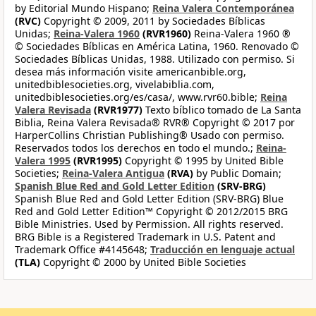
by Editorial Mundo Hispano;
Reina Valera Contemporánea
(RVC)
Copyright © 2009, 2011 by Sociedades Bíblicas
Unidas;
Reina-Valera 1960
(RVR1960)
Reina-Valera 1960 ®
© Sociedades Bíblicas en América Latina, 1960. Renovado ©
Sociedades Bíblicas Unidas, 1988. Utilizado con permiso. Si
desea más información visite americanbible.org,
unitedbiblesocieties.org, vivelabiblia.com,
unitedbiblesocieties.org/es/casa/, www.rvr60.bible;
Reina
Valera Revisada
(RVR1977)
Texto bíblico tomado de La Santa
Biblia, Reina Valera Revisada® RVR® Copyright © 2017 por
HarperCollins Christian Publishing® Usado con permiso.
Reservados todos los derechos en todo el mundo.;
Reina-
Valera 1995
(RVR1995)
Copyright © 1995 by United Bible
Societies;
Reina-Valera Antigua
(RVA)
by Public Domain;
Spanish Blue Red and Gold Letter Edition
(SRV-BRG)
Spanish Blue Red and Gold Letter Edition (SRV-BRG) Blue
Red and Gold Letter Edition™ Copyright © 2012/2015 BRG
Bible Ministries. Used by Permission. All rights reserved.
BRG Bible is a Registered Trademark in U.S. Patent and
Trademark Office #4145648;
Traducción en lenguaje actual
(TLA)
Copyright © 2000 by United Bible Societies