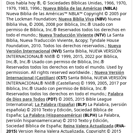
Dios habla hoy ®, © Sociedades Bíblicas Unidas, 1966, 1970,
1979, 1983, 1996.;
Nueva Biblia de las Américas
(NBLA)
Nueva Biblia de las Américas™ NBLA™ Copyright © 2005 por
The Lockman Foundation;
Nueva Biblia Viva
(NBV)
Nueva
Biblia Viva, © 2006, 2008 por Biblica, Inc.® Usado con
permiso de Biblica, Inc.® Reservados todos los derechos en
todo el mundo.;
Nueva Traducción Viviente
(NTV)
La Santa
Biblia, Nueva Traducción Viviente, &copy; Tyndale House
Foundation, 2010. Todos los derechos reservados.;
Nueva
Versión Internacional
(NVI)
Santa Biblia, NUEVA VERSIÓN
INTERNACIONAL® NVI® © 1999, 2015, 2022 por Biblica,
Inc.®, Inc.® Usado con permiso de Biblica, Inc.®
Reservados todos los derechos en todo el mundo. Used by
permission. All rights reserved worldwide. ;
Nueva Versión
Internacional (Castilian)
(CST)
Santa Biblia, NUEVA VERSIÓN
INTERNACIONAL® NVI® (Castellano) © 1999, 2005, 2017 por
Biblica, Inc.® Usado con permiso de Biblica, Inc.®
Reservados todos los derechos en todo el mundo.;
Palabra
de Dios para Todos
(PDT)
© 2005, 2015 Bible League
International;
La Palabra (España)
(BLP)
La Palabra, (versión
española) © 2010 Texto y Edición, Sociedad Bíblica de
España;
La Palabra (Hispanoamérica)
(BLPH)
La Palabra,
(versión hispanoamericana) © 2010 Texto y Edición,
Sociedad Bíblica de España;
Reina Valera Actualizada
(RVA-
2015)
Version Reina Valera Actualizada, Copyright © 2015