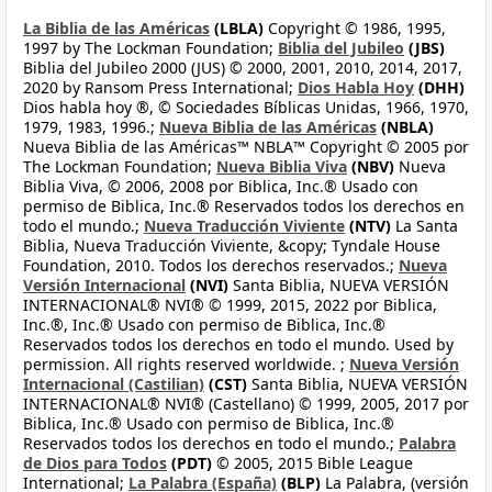
La Biblia de las Américas
(LBLA)
Copyright © 1986, 1995,
1997 by The Lockman Foundation;
Biblia del Jubileo
(JBS)
Biblia del Jubileo 2000 (JUS) © 2000, 2001, 2010, 2014, 2017,
2020 by Ransom Press International;
Dios Habla Hoy
(DHH)
Dios habla hoy ®, © Sociedades Bíblicas Unidas, 1966, 1970,
1979, 1983, 1996.;
Nueva Biblia de las Américas
(NBLA)
Nueva Biblia de las Américas™ NBLA™ Copyright © 2005 por
The Lockman Foundation;
Nueva Biblia Viva
(NBV)
Nueva
Biblia Viva, © 2006, 2008 por Biblica, Inc.® Usado con
permiso de Biblica, Inc.® Reservados todos los derechos en
todo el mundo.;
Nueva Traducción Viviente
(NTV)
La Santa
Biblia, Nueva Traducción Viviente, &copy; Tyndale House
Foundation, 2010. Todos los derechos reservados.;
Nueva
Versión Internacional
(NVI)
Santa Biblia, NUEVA VERSIÓN
INTERNACIONAL® NVI® © 1999, 2015, 2022 por Biblica,
Inc.®, Inc.® Usado con permiso de Biblica, Inc.®
Reservados todos los derechos en todo el mundo. Used by
permission. All rights reserved worldwide. ;
Nueva Versión
Internacional (Castilian)
(CST)
Santa Biblia, NUEVA VERSIÓN
INTERNACIONAL® NVI® (Castellano) © 1999, 2005, 2017 por
Biblica, Inc.® Usado con permiso de Biblica, Inc.®
Reservados todos los derechos en todo el mundo.;
Palabra
de Dios para Todos
(PDT)
© 2005, 2015 Bible League
International;
La Palabra (España)
(BLP)
La Palabra, (versión