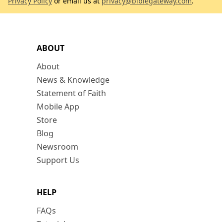
Privacy Policy
or email us at
privacy@biblegateway.com
.
ABOUT
About
News & Knowledge
Statement of Faith
Mobile App
Store
Blog
Newsroom
Support Us
HELP
FAQs