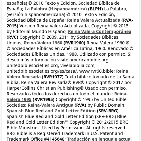
española) © 2010 Texto y Edición, Sociedad Bíblica de
España;
La Palabra (Hispanoamérica)
(BLPH)
La Palabra,
(versión hispanoamericana) © 2010 Texto y Edición,
Sociedad Bíblica de España;
Reina Valera Actualizada
(RVA-
2015)
Version Reina Valera Actualizada, Copyright © 2015
by Editorial Mundo Hispano;
Reina Valera Contemporánea
(RVC)
Copyright © 2009, 2011 by Sociedades Bíblicas
Unidas;
Reina-Valera 1960
(RVR1960)
Reina-Valera 1960 ®
© Sociedades Bíblicas en América Latina, 1960. Renovado ©
Sociedades Bíblicas Unidas, 1988. Utilizado con permiso. Si
desea más información visite americanbible.org,
unitedbiblesocieties.org, vivelabiblia.com,
unitedbiblesocieties.org/es/casa/, www.rvr60.bible;
Reina
Valera Revisada
(RVR1977)
Texto bíblico tomado de La Santa
Biblia, Reina Valera Revisada® RVR® Copyright © 2017 por
HarperCollins Christian Publishing® Usado con permiso.
Reservados todos los derechos en todo el mundo.;
Reina-
Valera 1995
(RVR1995)
Copyright © 1995 by United Bible
Societies;
Reina-Valera Antigua
(RVA)
by Public Domain;
Spanish Blue Red and Gold Letter Edition
(SRV-BRG)
Spanish Blue Red and Gold Letter Edition (SRV-BRG) Blue
Red and Gold Letter Edition™ Copyright © 2012/2015 BRG
Bible Ministries. Used by Permission. All rights reserved.
BRG Bible is a Registered Trademark in U.S. Patent and
Trademark Office #4145648;
Traducción en lenguaje actual