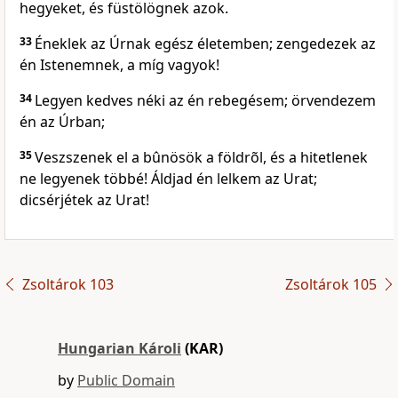
hegyeket, és füstölögnek azok.
33
Éneklek az Úrnak egész életemben; zengedezek az
én Istenemnek, a míg vagyok!
34
Legyen kedves néki az én rebegésem; örvendezem
én az Úrban;
35
Veszszenek el a bûnösök a földrõl, és a hitetlenek
ne legyenek többé! Áldjad én lelkem az Urat;
dicsérjétek az Urat!
Zsoltárok 103
Zsoltárok 105
Hungarian Károli
(KAR)
by
Public Domain