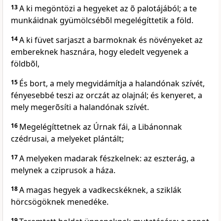
13
A ki megöntözi a hegyeket az õ palotájából; a te
munkáidnak gyümölcsébõl megelégíttetik a föld.
14
A ki füvet sarjaszt a barmoknak és növényeket az
embereknek hasznára, hogy eledelt vegyenek a
földbõl,
15
És bort, a mely megvidámítja a halandónak szívét,
fényesebbé teszi az orczát az olajnál; és kenyeret, a
mely megerõsíti a halandónak szívét.
16
Megelégíttetnek az Úrnak fái, a Libánonnak
czédrusai, a melyeket plántált;
17
A melyeken madarak fészkelnek: az eszterág, a
melynek a cziprusok a háza.
18
A magas hegyek a vadkecskéknek, a sziklák
hörcsögöknek menedéke.
19