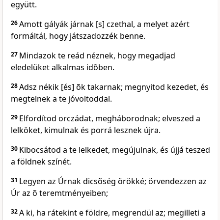
együtt.
26
Amott gályák járnak [s] czethal, a melyet azért
formáltál, hogy játszadozzék benne.
27
Mindazok te reád néznek, hogy megadjad
eledelüket alkalmas idõben.
28
Adsz nékik [és] õk takarnak; megnyitod kezedet, és
megtelnek a te jóvoltoddal.
29
Elfordítod orczádat, megháborodnak; elveszed a
lelköket, kimulnak és porrá lesznek újra.
30
Kibocsátod a te lelkedet, megújulnak, és újjá teszed
a földnek színét.
31
Legyen az Úrnak dicsõség örökké; örvendezzen az
Úr az õ teremtményeiben;
32
A ki, ha rátekint e földre, megrendül az; megilleti a