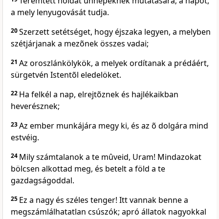
Teremtett holdat ünnepeknek mutatására; a napot,
a mely lenyugovását tudja.
20
Szerzett setétséget, hogy éjszaka legyen, a melyben
szétjárjanak a mezõnek összes vadai;
21
Az oroszlánkölykök, a melyek ordítanak a prédáért,
sürgetvén Istentõl eledelöket.
22
Ha felkél a nap, elrejtõznek és hajlékaikban
heverésznek;
23
Az ember munkájára megy ki, és az õ dolgára mind
estvéig.
24
Mily számtalanok a te mûveid, Uram! Mindazokat
bölcsen alkottad meg, és betelt a föld a te
gazdagságoddal.
25
Ez a nagy és széles tenger! Itt vannak benne a
megszámlálhatatlan csúszók; apró állatok nagyokkal