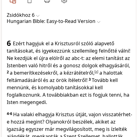
Zsidókhoz 6
Hungarian Bible: Easy-to-Read Version
6
Ezért hagyjuk el a Krisztusról szóló alapvető
tanításokat, és igyekezzünk szellemileg felnőtté válni!
Ne kezdjük el újra elölről az abc-t: az elemi tanítást az
Istenben való hitről és a gonosz dolgok elhagyásáról,
2
a bemerítkezésekről, a kézrátételről,
[
a
]
a halottak
feltámadásáról és az örök ítéletről!
3
Tovább kell
mennünk, és komolyabb tanításokkal kell
foglalkoznunk. A továbbiakban ezt is fogjuk tenni, ha
Isten megengedi.
4-6
Ha valaki elhagyja Krisztus útját, vajon visszatérhet-
e hozzá megint? Olyanokról beszélek, akiket az
igazság egyszer már megvilágosított, meg is ízlelték
ajándékát, megkapták a Szent Szellemet, hallották