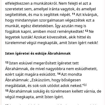
elfelejtkezzen a munkátokról. Nem felejti el azt a
szeretetet sem, amellyel iránta vagytok, és amellyel
segítettétek, és ma is segítitek népét.
11
Azt kívánjuk,
hogy mindannyian szorgalmasan végezzétek ezt a
munkát, egész életetekben. Így azután meg is
fogjátok kapni, amiben most reménykedtek!
12
Ne
legyetek lusták! Azokat kövessétek, akik hittel és
türelemmel végül megkapták, amit Isten ígért nekik!
Isten ígéretei és esküje Ábrahámnak
13
Isten esküvel megerősített ígéretet tett
Ábrahámnak, de mivel nagyobbra nem esküdhetett,
ezért saját magára esküdött.
14
Azt mondta
Ábrahámnak: „Esküszöm, hogy bőségesen
megáldalak, és sok-sok utódot adok neked.”
[
b
]
15
Ábrahámnak sokáig és türelmesen kellett várnia, de
végül megkapta, amit Isten ígért.