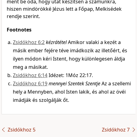
ment be oda, hogy utat készítsen a számunkra,
hiszen mindörökké Jézus lett a Főpap, Melkisédek
rendje szerint.
Footnotes
Zsidókhoz 6:2
kézrátétel
Amikor valaki a kezét a
másik ember fejére téve imádkozik az illetőért, és
ilyen módon kéri Istent, hogy különlegesen áldja
meg a másikat.
Zsidókhoz 6:14
Idézet: 1Móz 22:17.
Zsidókhoz 6:19
mennyei Szentek Szentje
Az a szellemi
hely a Mennyben, ahol Isten lakik, és ahol az övéi
imádják és szolgálják őt.
Zsidókhoz 5
Zsidókhoz 7