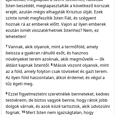
Isten beszédét, megtapasztalták a következő korszak
erejét, azután mégis elhagyták Krisztus útját. Ezek
szinte ismét megfeszítik Isten Fiát, és szégyent
hoznak rá az emberek előtt. Vajon az ilyen emberek
ezután ismét visszatérhetnek Istenhez? Nem, ez
lehetetlen!
7
Vannak, akik olyanok, mint a termőföld, amely
beissza a gyakran ráhulló esőt, és hasznos
növényeket terem azoknak, akik megművelik — ők
áldást kapnak Istentől.
8
Mások viszont olyanok, mint
az a föld, amely folyton csak töviseket és gazt terem.
Az ilyen föld haszontalan, átkot érdemel, és végül a
tűz égeti meg.
9
Ezzel figyelmeztetni szeretnélek benneteket, kedves
testvéreim, de biztos vagyok benne, hogy rátok jobb
dolgok várnak, és azok közé tartoztok, akik üdvözülni
fognak.
10
Mert Isten nem igazságtalan, hogy