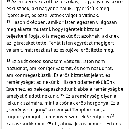
16
Az emberek között az a szokás, hogy olyan valakire
esküsznek, aki nagyobb náluk. Így erősítik meg
ígéretüket, és ezzel vetnek véget a vitának.
17
Hasonlóképpen, amikor Isten egészen világosan
meg akarta mutatni, hogy ígéreteit biztosan
teljesíteni fogja, ő is megesküdött azoknak, akiknek
az ígéreteket tette. Tehát Isten egyrészt megígért
valamit, másrészt azt az esküjével erősítette meg.
18
Ez a két dolog sohasem változik! Isten nem
hazudhat, amikor ígér valamit, és nem hazudhat,
amikor megesküszik. Ez erős biztatást jelent, és
reménységet ad nekünk. Hiszen odamenekültünk
Istenhez, és belekapaszkodtunk abba a reménységbe,
amelyet ő adott nekünk.
19
Ez a reménység olyan a
lelkünk számára, mint a csónak erős horgonya. Ez a
„remény-horgony” a mennyei Templomban, a
függöny mögött, a mennyei Szentek Szentjében
[
c
]
kapaszkodik meg,
20
ott, ahová Jézus bement. Értünk