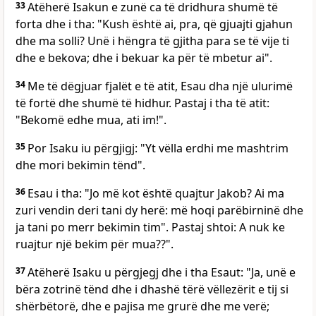
33
Atëherë Isakun e zunë ca të dridhura shumë të
forta dhe i tha: "Kush është ai, pra, që gjuajti gjahun
dhe ma solli? Unë i hëngra të gjitha para se të vije ti
dhe e bekova; dhe i bekuar ka për të mbetur ai".
34
Me të dëgjuar fjalët e të atit, Esau dha një ulurimë
të fortë dhe shumë të hidhur. Pastaj i tha të atit:
"Bekomë edhe mua, ati im!".
35
Por Isaku iu përgjigj: "Yt vëlla erdhi me mashtrim
dhe mori bekimin tënd".
36
Esau i tha: "Jo më kot është quajtur Jakob? Ai ma
zuri vendin deri tani dy herë: më hoqi parëbirninë dhe
ja tani po merr bekimin tim". Pastaj shtoi: A nuk ke
ruajtur një bekim për mua??".
37
Atëherë Isaku u përgjegj dhe i tha Esaut: "Ja, unë e
bëra zotrinë tënd dhe i dhashë tërë vëllezërit e tij si
shërbëtorë, dhe e pajisa me grurë dhe me verë;