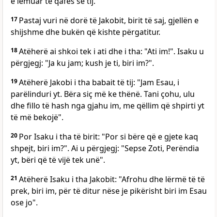
e lëmuar të qafës së tij.
17
Pastaj vuri në dorë të Jakobit, birit të saj, gjellën e
shijshme dhe bukën që kishte përgatitur.
18
Atëherë ai shkoi tek i ati dhe i tha: "Ati im!". Isaku u
përgjegj: "Ja ku jam; kush je ti, biri im?".
19
Atëherë Jakobi i tha babait të tij: "Jam Esau, i
parëlinduri yt. Bëra siç më ke thënë. Tani çohu, ulu
dhe fillo të hash nga gjahu im, me qëllim që shpirti yt
të më bekojë".
20
Por Isaku i tha të birit: "Por si bëre që e gjete kaq
shpejt, biri im?". Ai u përgjegj: "Sepse Zoti, Perëndia
yt, bëri që të vijë tek unë".
21
Atëherë Isaku i tha Jakobit: "Afrohu dhe lërmë të të
prek, biri im, për të ditur nëse je pikërisht biri im Esau
ose jo".