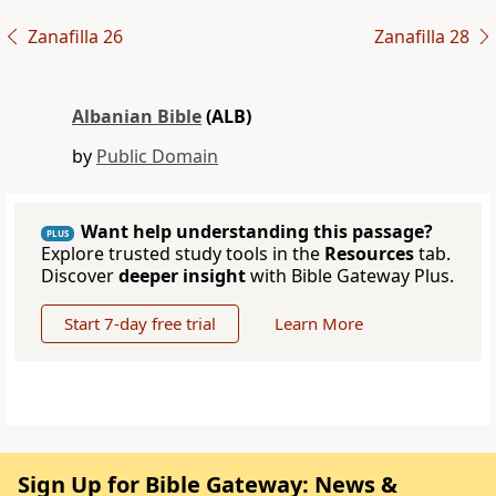
Zanafilla 26
Zanafilla 28
Albanian Bible
(ALB)
by
Public Domain
Want help understanding this passage?
PLUS
Explore trusted study tools in the
Resources
tab.
Discover
deeper insight
with Bible Gateway Plus.
Start 7-day free trial
Learn More
Sign Up for Bible Gateway: News &