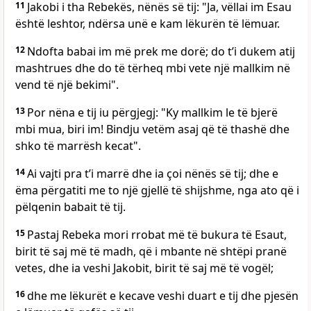
11
Jakobi i tha Rebekës, nënës së tij: "Ja, vëllai im Esau
është leshtor, ndërsa unë e kam lëkurën të lëmuar.
12
Ndofta babai im më prek me dorë; do t’i dukem atij
mashtrues dhe do të tërheq mbi vete një mallkim në
vend të një bekimi".
13
Por nëna e tij iu përgjegj: "Ky mallkim le të bjerë
mbi mua, biri im! Bindju vetëm asaj që të thashë dhe
shko të marrësh kecat".
14
Ai vajti pra t’i marrë dhe ia çoi nënës së tij; dhe e
ëma përgatiti me to një gjellë të shijshme, nga ato që i
pëlqenin babait të tij.
15
Pastaj Rebeka mori rrobat më të bukura të Esaut,
birit të saj më të madh, që i mbante në shtëpi pranë
vetes, dhe ia veshi Jakobit, birit të saj më të vogël;
16
dhe me lëkurët e kecave veshi duart e tij dhe pjesën