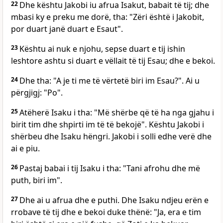
22
Dhe kështu Jakobi iu afrua Isakut, babait të tij; dhe
mbasi ky e preku me dorë, tha: "Zëri është i Jakobit,
por duart janë duart e Esaut".
23
Kështu ai nuk e njohu, sepse duart e tij ishin
leshtore ashtu si duart e vëllait të tij Esau; dhe e bekoi.
24
Dhe tha: "A je ti me të vërtetë biri im Esau?". Ai u
përgjigj: "Po".
25
Atëherë Isaku i tha: "Më shërbe që të ha nga gjahu i
birit tim dhe shpirti im të të bekojë". Kështu Jakobi i
shërbeu dhe Isaku hëngri. Jakobi i solli edhe verë dhe
ai e piu.
26
Pastaj babai i tij Isaku i tha: "Tani afrohu dhe më
puth, biri im".
27
Dhe ai u afrua dhe e puthi. Dhe Isaku ndjeu erën e
rrobave të tij dhe e bekoi duke thënë: "Ja, era e tim