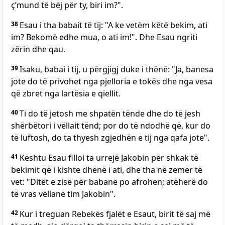
ç’mund të bëj për ty, biri im?".
38
Esau i tha babait të tij: "A ke vetëm këtë bekim, ati
im? Bekomë edhe mua, o ati im!". Dhe Esau ngriti
zërin dhe qau.
39
Isaku, babai i tij, u përgjigj duke i thënë: "Ja, banesa
jote do të privohet nga pjelloria e tokës dhe nga vesa
që zbret nga lartësia e qiellit.
40
Ti do të jetosh me shpatën tënde dhe do të jesh
shërbëtori i vëllait tënd; por do të ndodhë që, kur do
të luftosh, do ta thyesh zgjedhën e tij nga qafa jote".
41
Kështu Esau filloi ta urrejë Jakobin për shkak të
bekimit që i kishte dhënë i ati, dhe tha në zemër të
vet: "Ditët e zisë për babanë po afrohen; atëherë do
të vras vëllanë tim Jakobin".
42
Kur i treguan Rebekës fjalët e Esaut, birit të saj më