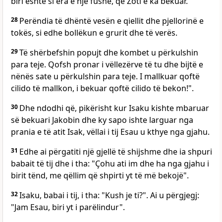
biri është si era e një fushe, që Zoti e ka bekuar.
28
Perëndia të dhëntë vesën e qiellit dhe pjellorinë e
tokës, si edhe bollëkun e grurit dhe të verës.
29
Të shërbefshin popujt dhe kombet u përkulshin
para teje. Qofsh pronar i vëllezërve të tu dhe bijtë e
nënës sate u përkulshin para teje. I mallkuar qoftë
cilido të mallkon, i bekuar qoftë cilido të bekon!".
30
Dhe ndodhi që, pikërisht kur Isaku kishte mbaruar
së bekuari Jakobin dhe ky sapo ishte larguar nga
prania e të atit Isak, vëllai i tij Esau u kthye nga gjahu.
31
Edhe ai përgatiti një gjellë të shijshme dhe ia shpuri
babait të tij dhe i tha: "Çohu ati im dhe ha nga gjahu i
birit tënd, me qëllim që shpirti yt të më bekojë".
32
Isaku, babai i tij, i tha: "Kush je ti?". Ai u përgjegj:
"Jam Esau, biri yt i parëlindur".