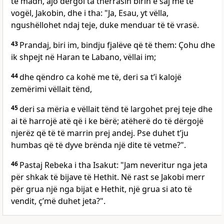
të madh, ajo dërgoi ta thërrasin birin e saj më të
vogël, Jakobin, dhe i tha: "Ja, Esau, yt vëlla,
ngushëllohet ndaj teje, duke menduar të të vrasë.
43
Prandaj, biri im, bindju fjalëve që të them: Çohu dhe
ik shpejt në Haran te Labano, vëllai im;
44
dhe qëndro ca kohë me të, deri sa t’i kalojë
zemërimi vëllait tënd,
45
deri sa mëria e vëllait tënd të largohet prej teje dhe
ai të harrojë atë që i ke bërë; atëherë do të dërgojë
njerëz që të të marrin prej andej. Pse duhet t’ju
humbas që të dyve brënda një dite të vetme?".
46
Pastaj Rebeka i tha Isakut: "Jam neveritur nga jeta
për shkak të bijave të Hethit. Në rast se Jakobi merr
për grua një nga bijat e Hethit, një grua si ato të
vendit, ç’më duhet jeta?".