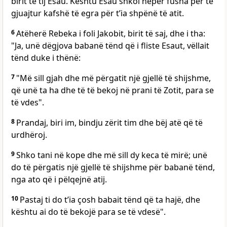
birit të tij Esau. Kështu Esau shkoi nëpër fusha për të
gjuajtur kafshë të egra për t’ia shpënë të atit.
6
Atëherë Rebeka i foli Jakobit, birit të saj, dhe i tha:
"Ja, unë dëgjova babanë tënd që i fliste Esaut, vëllait
tënd duke i thënë:
7
"Më sill gjah dhe më përgatit një gjellë të shijshme,
që unë ta ha dhe të të bekoj në prani të Zotit, para se
të vdes".
8
Prandaj, biri im, bindju zërit tim dhe bëj atë që të
urdhëroj.
9
Shko tani në kope dhe më sill dy keca të mirë; unë
do të përgatis një gjellë të shijshme për babanë tënd,
nga ato që i pëlqejnë atij.
10
Pastaj ti do t’ia çosh babait tënd që ta hajë, dhe
kështu ai do të bekojë para se të vdesë".