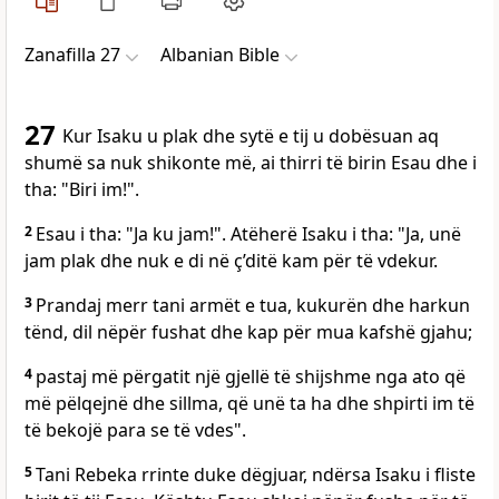
Zanafilla 27
Albanian Bible
27
Kur Isaku u plak dhe sytë e tij u dobësuan aq
shumë sa nuk shikonte më, ai thirri të birin Esau dhe i
tha: "Biri im!".
2
Esau i tha: "Ja ku jam!". Atëherë Isaku i tha: "Ja, unë
jam plak dhe nuk e di në ç’ditë kam për të vdekur.
3
Prandaj merr tani armët e tua, kukurën dhe harkun
tënd, dil nëpër fushat dhe kap për mua kafshë gjahu;
4
pastaj më përgatit një gjellë të shijshme nga ato që
më pëlqejnë dhe sillma, që unë ta ha dhe shpirti im të
të bekojë para se të vdes".
5
Tani Rebeka rrinte duke dëgjuar, ndërsa Isaku i fliste