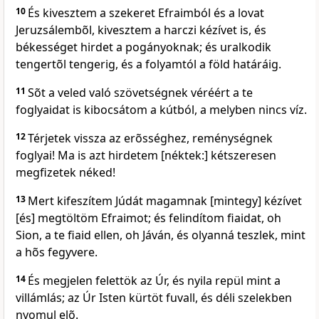
10
És kivesztem a szekeret Efraimból és a lovat
Jeruzsálembõl, kivesztem a harczi kézívet is, és
békességet hirdet a pogányoknak; és uralkodik
tengertõl tengerig, és a folyamtól a föld határáig.
11
Sõt a veled való szövetségnek véréért a te
foglyaidat is kibocsátom a kútból, a melyben nincs víz.
12
Térjetek vissza az erõsséghez, reménységnek
foglyai! Ma is azt hirdetem [néktek:] kétszeresen
megfizetek néked!
13
Mert kifeszítem Júdát magamnak [mintegy] kézívet
[és] megtöltöm Efraimot; és felindítom fiaidat, oh
Sion, a te fiaid ellen, oh Jáván, és olyanná teszlek, mint
a hõs fegyvere.
14
És megjelen felettök az Úr, és nyila repül mint a
villámlás; az Úr Isten kürtöt fuvall, és déli szelekben
nyomul elõ.