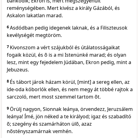
bánkódik; Ekron is, mert megszégyenült
reménységében. Mert kivész a király Gázából, és
Askalon lakatlan marad.
6
Asdódban pedig idegenek laknak, és a Filiszteusok
kevélységét megtöröm.
7
Kivonszom a vért szájukból és útálatosságaikat
fogaik közül, és õ is a mi Istenünké marad; és olyan
lesz, mint egy fejedelem Júdában, Ekron pedig, mint a
Jebuzeus.
8
És tábort járok házam körül, [mint] a sereg ellen, az
ide-oda kóborlók ellen, és nem megy át többé rajtok a
sarczoló, mert most szemmel tartom õt.
9
Örülj nagyon, Sionnak leánya, örvendezz, Jeruzsálem
leánya! Ímé, jön néked a te királyod; igaz és szabadító
õ; szegény és szamárháton ülõ, azaz
nõstényszamárnak vemhén.