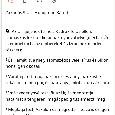
Zakariás 9
Hungarian Károli
9
Az Úr igéjének terhe a Kadrák földe ellen;
Damaskus lesz pedig annak nyugvóhelye (mert az Úr
szemmel tartja az embereket és Izráelnek minden
törzsét);
2
És Hámát is, a mely szomszédos vele; Tírus és Sídon,
noha igen okosak!
3
Várat épített magának Tírus, és annyi az ezüstje
rakáson, mint a por, és az aranya, mint az utczák sara.
4
Ímé szegénynyé teszi õt az Úr, és megrontja
hatalmát a tengeren, magát pedig tûz emészti meg.
5
Meglátja [ezt] Askalon és megretten; Gáza is és igen