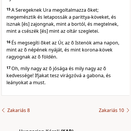
15
A Seregeknek Ura megoltalmazza õket;
megemésztik és letapossák a parittya-köveket, és
isznak [és] zajongnak, mint a bortól, és megtelnek,
mint a csészék [és] mint az oltár szegletei.
16
És megsegíti õket az Úr, az õ Istenök ama napon,
mint az õ népének nyáját, és mint korona-kövek
ragyognak az õ földén.
17
Oh, mily nagy az õ jósága és mily nagy az õ
kedvessége! Ifjakat tesz virágzóvá a gabona, és
leányokat a must.
Zakariás 8
Zakariás 10