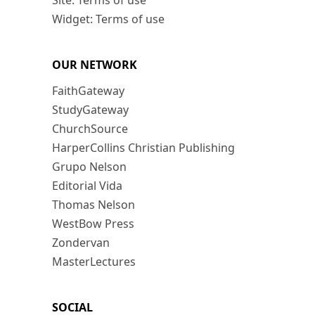
Site: Terms of use
Widget: Terms of use
OUR NETWORK
FaithGateway
StudyGateway
ChurchSource
HarperCollins Christian Publishing
Grupo Nelson
Editorial Vida
Thomas Nelson
WestBow Press
Zondervan
MasterLectures
SOCIAL