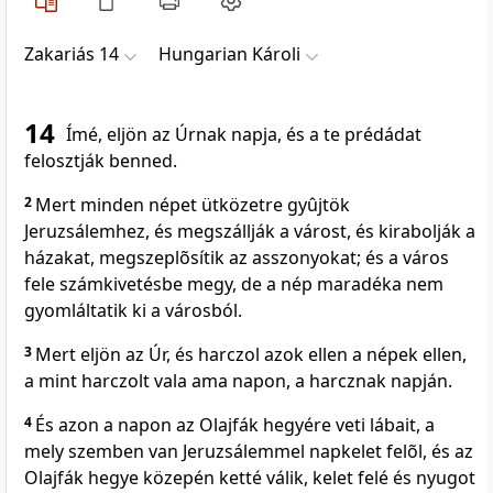
Zakariás 14
Hungarian Károli
14
Ímé, eljön az Úrnak napja, és a te prédádat
felosztják benned.
2
Mert minden népet ütközetre gyûjtök
Jeruzsálemhez, és megszállják a várost, és kirabolják a
házakat, megszeplõsítik az asszonyokat; és a város
fele számkivetésbe megy, de a nép maradéka nem
gyomláltatik ki a városból.
3
Mert eljön az Úr, és harczol azok ellen a népek ellen,
a mint harczolt vala ama napon, a harcznak napján.
4
És azon a napon az Olajfák hegyére veti lábait, a
mely szemben van Jeruzsálemmel napkelet felõl, és az
Olajfák hegye közepén ketté válik, kelet felé és nyugot