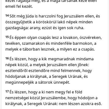
kezét ragadja meg, és a maga társának keze ellen
emeli fel kezét.
14
Sõt még Júda is harczolni fog Jeruzsálem ellen, és
összegyûjtetik a köröskörül lakó népek minden
gazdagsága: arany, ezüst és igen sok ruha.
15
És éppen olyan csapás lesz a lovakon, öszvéreken,
tevéken, szamarakon és mindenféle barmokon, a
melyek e táborban lesznek, a milyen ez a csapás.
16
És lészen, hogy a kik megmaradnak mindama
népek közül, a melyek Jeruzsálem ellen jõnek:
esztendõrõl esztendõre mind felmennek, hogy
hódoljanak a királynak, a Seregek Urának, és
megünnepeljék a sátorok ünnepét.
17
És lészen, hogy a ki nem megy fel e föld
nemzetségei közül Jeruzsálembe, hogy hódoljon a
királynak, a Seregek Urának: nem lészen azokra esõ.