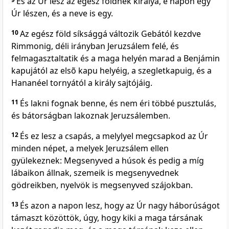
És az Úr lesz az egész földnek királya, e napon egy
Úr lészen, és a neve is egy.
10
Az egész föld síksággá változik Gebától kezdve
Rimmonig, déli irányban Jeruzsálem felé, és
felmagasztaltatik és a maga helyén marad a Benjámin
kapujától az elsõ kapu helyéig, a szegletkapuig, és a
Hananéel tornyától a király sajtójáig.
11
És lakni fognak benne, és nem éri többé pusztulás,
és bátorságban lakoznak Jeruzsálemben.
12
És ez lesz a csapás, a melylyel megcsapkod az Úr
minden népet, a melyek Jeruzsálem ellen
gyülekeznek: Megsenyved a húsok és pedig a míg
lábaikon állnak, szemeik is megsenyvednek
gödreikben, nyelvök is megsenyved szájokban.
13
És azon a napon lesz, hogy az Úr nagy háborúságot
támaszt közöttök, úgy, hogy kiki a maga társának