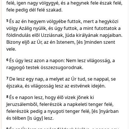
felé, igen nagy völgygyé, és a hegynek fele észak felé,
fele pedig dél felé szakad.
5
És az én hegyem völgyébe futtok, mert a hegyközi
völgy Azálig nyúlik, és úgy futtok, a mint futottatok a
földindulás elõl Uzziásnak, Júda királyának napjaiban.
Bizony eljõ az Úr, az én Istenem, [és ]minden szent
vele.
6
És úgy lesz azon a napon: Nem lesz világosság, a
ragyogó testek összezsugorodnak.
7
De lesz egy nap, a melyet az Úr tud, se nappal, se
éjszaka, és világosság lesz az estvének idején.
8
És e napon lesz, hogy élõ vizek jõnek ki
Jeruzsálembõl, felerészök a napkeleti tenger felé,
felerészök pedig a nyugoti tenger felé, [és ]nyárban
és télben [is úgy] lesz.
9