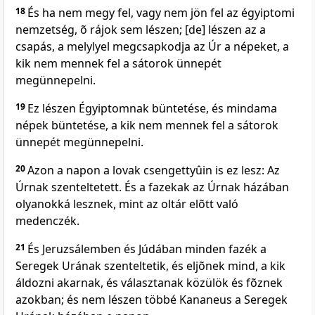
18
És ha nem megy fel, vagy nem jön fel az égyiptomi
nemzetség, õ rájok sem lészen; [de] lészen az a
csapás, a melylyel megcsapkodja az Úr a népeket, a
kik nem mennek fel a sátorok ünnepét
megünnepelni.
19
Ez lészen Égyiptomnak büntetése, és mindama
népek büntetése, a kik nem mennek fel a sátorok
ünnepét megünnepelni.
20
Azon a napon a lovak csengettyûin is ez lesz: Az
Úrnak szenteltetett. És a fazekak az Úrnak házában
olyanokká lesznek, mint az oltár elõtt való
medenczék.
21
És Jeruzsálemben és Júdában minden fazék a
Seregek Urának szenteltetik, és eljõnek mind, a kik
áldozni akarnak, és választanak közülök és fõznek
azokban; és nem lészen többé Kananeus a Seregek