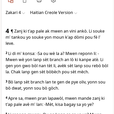
Zakari 4
Haitian Creole Version
4
¶ Zanj ki t'ap pale ak mwen an vini ankò. Li souke
m' tankou yo souke yon moun k'ap dòmi pou fè l'
leve.
2
Li di m' konsa: -Sa ou wè la a? Mwen reponn li: -
Mwen wè yon lanp sèt branch an lò ki kanpe atè. Li
gen yon gwo bòl nan tèt li, avèk sèt lanp sou rebò bòl
la. Chak lanp gen sèt bòbèch pou sèt mèch.
3
Bò lanp sèt branch lan te gen de pye oliv, yonn sou
bò dwat, yonn sou bò gòch.
4
Apre sa, mwen pran lapawòl, mwen mande zanj ki
t'ap pale avè m' lan: -Mèt, kisa bagay sa yo ye?
5