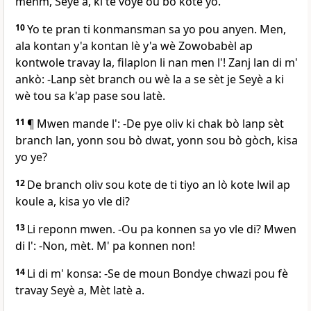
menm, Seyè a, ki te voye ou bò kote yo.
10
Yo te pran ti konmansman sa yo pou anyen. Men,
ala kontan y'a kontan lè y'a wè Zowobabèl ap
kontwole travay la, filaplon li nan men l'! Zanj lan di m'
ankò: -Lanp sèt branch ou wè la a se sèt je Seyè a ki
wè tou sa k'ap pase sou latè.
11
¶ Mwen mande l': -De pye oliv ki chak bò lanp sèt
branch lan, yonn sou bò dwat, yonn sou bò gòch, kisa
yo ye?
12
De branch oliv sou kote de ti tiyo an lò kote lwil ap
koule a, kisa yo vle di?
13
Li reponn mwen. -Ou pa konnen sa yo vle di? Mwen
di l': -Non, mèt. M' pa konnen non!
14
Li di m' konsa: -Se de moun Bondye chwazi pou fè
travay Seyè a, Mèt latè a.