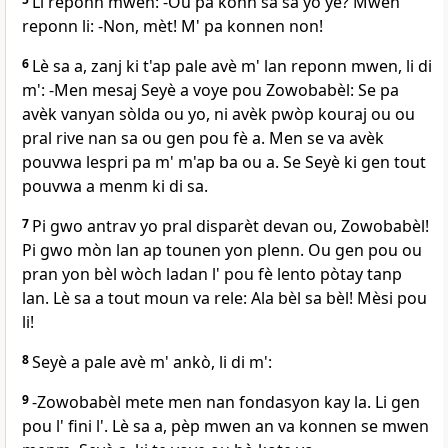
Li reponn mwen: -Ou pa konn sa sa yo ye? Mwen
reponn li: -Non, mèt! M' pa konnen non!
6
Lè sa a, zanj ki t'ap pale avè m' lan reponn mwen, li di
m': -Men mesaj Seyè a voye pou Zowobabèl: Se pa
avèk vanyan sòlda ou yo, ni avèk pwòp kouraj ou ou
pral rive nan sa ou gen pou fè a. Men se va avèk
pouvwa lespri pa m' m'ap ba ou a. Se Seyè ki gen tout
pouvwa a menm ki di sa.
7
Pi gwo antrav yo pral disparèt devan ou, Zowobabèl!
Pi gwo mòn lan ap tounen yon plenn. Ou gen pou ou
pran yon bèl wòch ladan l' pou fè lento pòtay tanp
lan. Lè sa a tout moun va rele: Ala bèl sa bèl! Mèsi pou
li!
8
Seyè a pale avè m' ankò, li di m':
9
-Zowobabèl mete men nan fondasyon kay la. Li gen
pou l' fini l'. Lè sa a, pèp mwen an va konnen se mwen