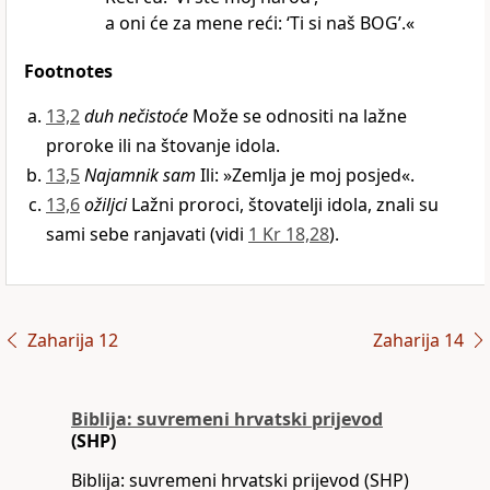
a oni će za mene reći: ‘Ti si naš BOG’.«
Footnotes
13,2
duh nečistoće
Može se odnositi na lažne
proroke ili na štovanje idola.
13,5
Najamnik sam
Ili: »Zemlja je moj posjed«.
13,6
ožiljci
Lažni proroci, štovatelji idola, znali su
sami sebe ranjavati (vidi
1 Kr 18,28
).
Zaharija 12
Zaharija 14
Biblija: suvremeni hrvatski prijevod
(SHP)
Biblija: suvremeni hrvatski prijevod (SHP)