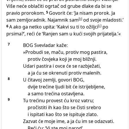
Više neće oblačiti ogrtač od grube dlake da bi se
pravio prorokom.
5
Govorit će: ‘Ja nisam prorok. Ja
sam zemljoradnik. Najamnik sam
[
b
]
od svoje mladosti.’
6
A ako ga netko upita: ‘Kakvi su ti to ožiljci
[
c
]
po
prsima?’, reći će ‘Ranjen sam u kući svojih prijatelja.’«
7
BOG Svevladar kaže:
»Probudi se, maču, protiv mog pastira,
protiv čovjeka koji je moj bližnji.
Udari pastira i ovce će se razbježati,
a ja ću se okrenuti protiv malenih.
8
U čitavoj zemlji, govori BOG,
dvije trećine ljudi bit će istrijebljene,
a samo trećina ostavljena.
9
Tu trećinu provest ću kroz vatru;
pročistiti ih kao što se čisti srebro
i ispitati kao što se ispituje zlato.
Zazvat će moje ime, a ja ću im se odazvati.
Reći ću: ‘Vi ste moj narod’,