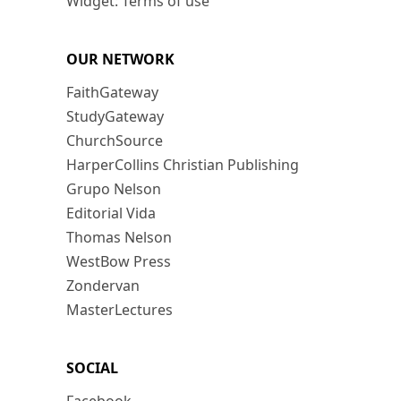
Widget: Terms of use
OUR NETWORK
FaithGateway
StudyGateway
ChurchSource
HarperCollins Christian Publishing
Grupo Nelson
Editorial Vida
Thomas Nelson
WestBow Press
Zondervan
MasterLectures
SOCIAL