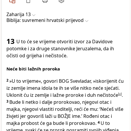
Zaharija 13
Biblija: suvremeni hrvatski prijevod
13
U to će se vrijeme otvoriti izvor za Davidove
potomke i za druge stanovnike Jeruzalema, da ih
očisti od grijeha i nečistoće.
Neće biti lažnih proroka
2
»U to vrijeme«, govori BOG Svevladar, »iskorijenit ću
iz zemlje imena idola te ih se više nitko neće sjećati.
Uklonit ću iz zemlje i lažne proroke i duh nečistoće
[
a
]
.
3
Bude li netko i dalje prorokovao, njegovi otac i
majka, njegovi vlastiti roditelji, reći će mu: ‘Nećeš više
živjeti jer govoriš laži u BOŽJE ime.’ Rođeni otac i
majka probost će ga bude li prorokovao.
4
U to
vrijeme, svaki će se prorok posramiti svojih viđenja.