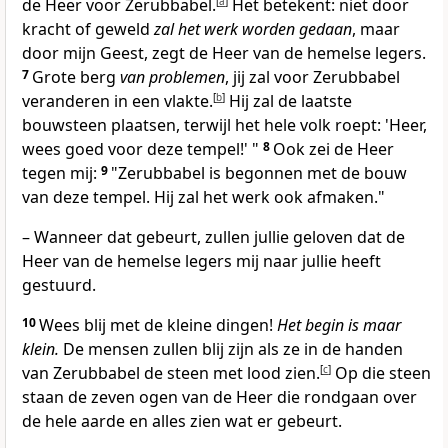
de Heer voor Zerubbabel.
[
a
]
Het betekent: niet door
kracht of geweld
zal het werk worden gedaan
, maar
door mijn Geest, zegt de Heer van de hemelse legers.
7
Grote berg
van problemen
, jij zal voor Zerubbabel
veranderen in een vlakte.
[
b
]
Hij zal de laatste
bouwsteen plaatsen, terwijl het hele volk roept: 'Heer,
wees goed voor deze tempel!' "
8
Ook zei de Heer
tegen mij:
9
"Zerubbabel is begonnen met de bouw
van deze tempel. Hij zal het werk ook afmaken."
– Wanneer dat gebeurt, zullen jullie geloven dat de
Heer van de hemelse legers mij naar jullie heeft
gestuurd.
10
Wees blij met de kleine dingen!
Het begin is maar
klein.
De mensen zullen blij zijn als ze in de handen
van Zerubbabel de steen met lood zien.
[
c
]
Op die steen
staan de zeven ogen van de Heer die rondgaan over
de hele aarde en alles zien wat er gebeurt.