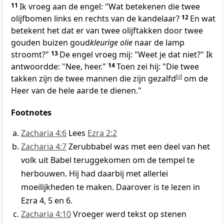
11
Ik vroeg aan de engel: "Wat betekenen die twee
olijfbomen links en rechts van de kandelaar?
12
En wat
betekent het dat er van twee olijftakken door twee
gouden buizen goud
kleurige olie
naar de lamp
stroomt?"
13
De engel vroeg mij: "Weet je dat niet?" Ik
antwoordde: "Nee, heer."
14
Toen zei hij: "Die twee
takken zijn de twee mannen die zijn gezalfd
[
d
]
om de
Heer van de hele aarde te dienen."
Footnotes
Zacharia 4:6
Lees
Ezra 2:2
Zacharia 4:7
Zerubbabel was met een deel van het
volk uit Babel teruggekomen om de tempel te
herbouwen. Hij had daarbij met allerlei
moeilijkheden te maken. Daarover is te lezen in
Ezra 4, 5 en 6.
Zacharia 4:10
Vroeger werd tekst op stenen