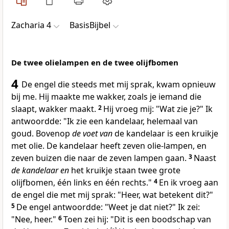
Zacharia 4
BasisBijbel
De twee olielampen en de twee olijfbomen
4
De engel die steeds met mij sprak, kwam opnieuw
bij me. Hij maakte me wakker, zoals je iemand die
slaapt, wakker maakt.
2
Hij vroeg mij: "Wat zie je?" Ik
antwoordde: "Ik zie een kandelaar, helemaal van
goud. Bovenop
de voet van
de kandelaar is een kruikje
met olie. De kandelaar heeft zeven olie-lampen, en
zeven buizen die naar de zeven lampen gaan.
3
Naast
de kandelaar en
het kruikje staan twee grote
olijfbomen, één links en één rechts."
4
En ik vroeg aan
de engel die met mij sprak: "Heer, wat betekent dit?"
5
De engel antwoordde: "Weet je dat niet?" Ik zei:
"Nee, heer."
6
Toen zei hij: "Dit is een boodschap van