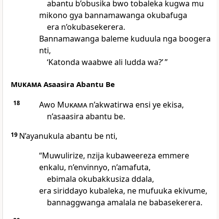
abantu b’obusika bwo tobaleka kugwa mu
mikono gya bannamawanga okubafuga
era n’okubasekerera.
Bannamawanga baleme kuduula nga boogera
nti,
‘Katonda waabwe ali ludda wa?’ ”
Mukama
Asaasira Abantu Be
18
Awo
Mukama
n’akwatirwa ensi ye ekisa,
n’asaasira abantu be.
19
N’ayanukula abantu be nti,
“Muwulirize, nzija kubaweereza emmere
enkalu, n’envinnyo, n’amafuta,
ebimala okubakkusiza ddala,
era siriddayo kubaleka, ne mufuuka ekivume,
bannaggwanga amalala ne babasekerera.