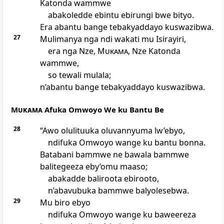
Katonda wammwe
abakoledde ebintu ebirungi bwe bityo.
Era abantu bange tebakyaddayo kuswazibwa.
27
Mulimanya nga ndi wakati mu Isirayiri,
era nga Nze,
Mukama
, Nze Katonda
wammwe,
so tewali mulala;
n’abantu bange tebakyaddayo kuswazibwa.
Mukama
Afuka Omwoyo We ku Bantu Be
28
“Awo olulituuka oluvannyuma lw’ebyo,
ndifuka Omwoyo wange ku bantu bonna.
Batabani bammwe ne bawala bammwe
balitegeeza eby’omu maaso;
abakadde baliroota ebirooto,
n’abavubuka bammwe balyolesebwa.
29
Mu biro ebyo
ndifuka Omwoyo wange ku baweereza