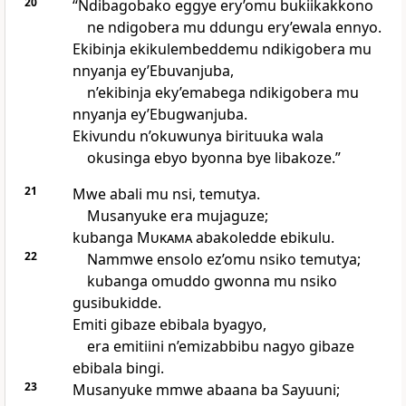
20
“Ndibagobako eggye ery’omu bukiikakkono
ne ndigobera mu ddungu ery’ewala ennyo.
Ekibinja ekikulembeddemu ndikigobera mu
nnyanja ey’Ebuvanjuba,
n’ekibinja eky’emabega ndikigobera mu
nnyanja ey’Ebugwanjuba.
Ekivundu n’okuwunya birituuka wala
okusinga ebyo byonna bye libakoze.”
21
Mwe abali mu nsi, temutya.
Musanyuke era mujaguze;
kubanga
Mukama
abakoledde ebikulu.
22
Nammwe ensolo ez’omu nsiko temutya;
kubanga omuddo gwonna mu nsiko
gusibukidde.
Emiti gibaze ebibala byagyo,
era emitiini n’emizabbibu nagyo gibaze
ebibala bingi.
23
Musanyuke mmwe abaana ba Sayuuni;