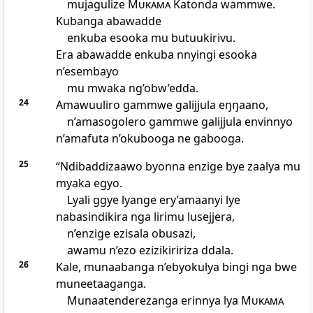
mujagulize
Mukama
Katonda wammwe.
Kubanga abawadde
enkuba esooka mu butuukirivu.
Era abawadde enkuba nnyingi esooka
n’esembayo
mu mwaka ng’obw’edda.
24
Amawuuliro gammwe galijjula eŋŋaano,
n’amasogolero gammwe galijjula envinnyo
n’amafuta n’okubooga ne gabooga.
25
“Ndibaddizaawo byonna enzige bye zaalya mu
myaka egyo.
Lyali ggye lyange ery’amaanyi lye
nabasindikira nga lirimu lusejjera,
n’enzige ezisala obusazi,
awamu n’ezo ezizikiririza ddala.
26
Kale, munaabanga n’ebyokulya bingi nga bwe
muneetaaganga.
Munaatenderezanga erinnya lya
Mukama