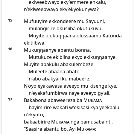
ekiweebwayo eky’emmere enkalu,
n’ekiweebwayo eky’ekyokunywa?
15
Mufuuyire ekkondeere mu Sayuuni,
mulangirire okusiiba okutukuvu.
Muyite olukuŋŋaana olussaamu Katonda
ekitiibwa.
16
Mukuŋŋaanye abantu bonna.
Mutukuze ekibiina ekyo ekikuŋŋaanye.
Muyite abakulu abakulembeze.
Muleete abaana abato
n’abo abakyali ku mabeere.
N’oyo eyakawasa aveeyo mu kisenge kye,
n’eyakafumbirwa naye aveeyo gy’ali.
17
Bakabona abaweereza ba
Mukama
bayimirire wakati w’ekisasi kya yeekaalu
n’ekyoto,
bakaabirire
Mukama
nga bamusaba nti,
“Saasira abantu bo, Ayi
Mukama
;