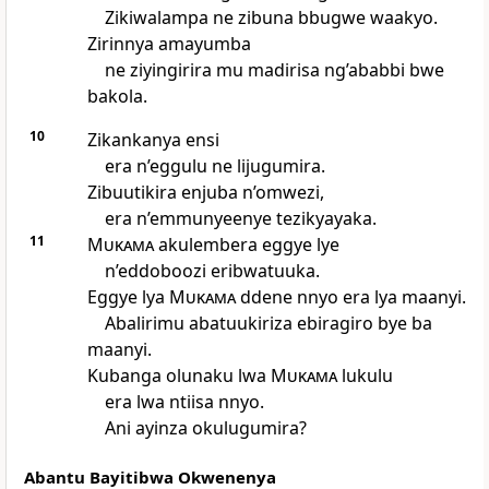
Zikiwalampa ne zibuna bbugwe waakyo.
Zirinnya amayumba
ne ziyingirira mu madirisa ng’ababbi bwe
bakola.
10
Zikankanya ensi
era n’eggulu ne lijugumira.
Zibuutikira enjuba n’omwezi,
era n’emmunyeenye tezikyayaka.
11
Mukama
akulembera eggye lye
n’eddoboozi eribwatuuka.
Eggye lya
Mukama
ddene nnyo era lya maanyi.
Abalirimu abatuukiriza ebiragiro bye ba
maanyi.
Kubanga olunaku lwa
Mukama
lukulu
era lwa ntiisa nnyo.
Ani ayinza okulugumira?
Abantu Bayitibwa Okwenenya