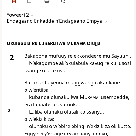
Yoweeri 2
Endagaano Enkadde nʼEndagaano Empya
Okulabula ku Lunaku lwa
Mukama
Olujja
2
Bakabona mufuuyire ekkondeere mu Sayuuni.
N’akagombe ak’okulabula kavugire ku lusozi
lwange olutukuvu.
Buli muntu yenna mu ggwanga akankane
olw’entiisa,
kubanga olunaku lwa
Mukama
lusembedde,
era lunaatera okutuuka.
2
Luliba olunaku olutaliiko ssanyu,
olw’ekizikiza;
olunaku olw’ebire ebingi n’ekizikiza ekikutte.
Eggye ery’enzige ery’amaanyi ennyo,