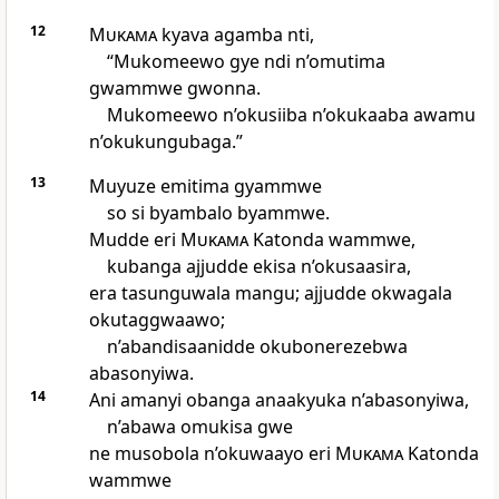
12
Mukama
kyava agamba nti,
“Mukomeewo gye ndi n’omutima
gwammwe gwonna.
Mukomeewo n’okusiiba n’okukaaba awamu
n’okukungubaga.”
13
Muyuze emitima gyammwe
so si byambalo byammwe.
Mudde eri
Mukama
Katonda wammwe,
kubanga ajjudde ekisa n’okusaasira,
era tasunguwala mangu; ajjudde okwagala
okutaggwaawo;
n’abandisaanidde okubonerezebwa
abasonyiwa.
14
Ani amanyi obanga anaakyuka n’abasonyiwa,
n’abawa omukisa gwe
ne musobola n’okuwaayo eri
Mukama
Katonda
wammwe