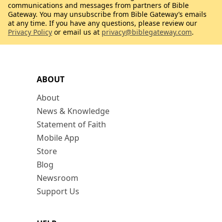
communications and messages from partners of Bible
Gateway. You may unsubscribe from Bible Gateway’s emails
at any time. If you have any questions, please review our
Privacy Policy
or email us at
privacy@biblegateway.com
.
ABOUT
About
News & Knowledge
Statement of Faith
Mobile App
Store
Blog
Newsroom
Support Us