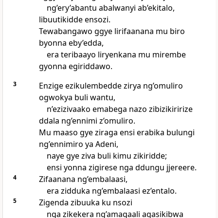
ng’ery’abantu abalwanyi ab’ekitalo,
libuutikidde ensozi.
Tewabangawo ggye lirifaanana mu biro
byonna eby’edda,
era teribaayo liryenkana mu mirembe
gyonna egiriddawo.
3
Enzige ezikulembedde zirya ng’omuliro
ogwokya buli wantu,
n’ezizivaako emabega nazo zibizikiririze
ddala ng’ennimi z’omuliro.
Mu maaso gye ziraga ensi erabika bulungi
ng’ennimiro ya Adeni,
naye gye ziva buli kimu zikiridde;
ensi yonna zigirese nga ddungu jjereere.
4
Zifaanana ng’embalaasi,
era zidduka ng’embalaasi ez’entalo.
5
Zigenda zibuuka ku nsozi
nga zikekera ng’amagaali agasikibwa