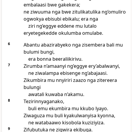
embalaasi bwe gakekera;
ne ziwuuma nga bwe zitulikatulika ng’omuliro
ogwokya ebisubi ebikalu; era nga
ziri ng’eggye eddene mu lutalo
eryetegekedde okulumba omulabe.
6
Abantu abazirabyeko nga zisembera bali mu
bulumi bungi,
era bonna beeraliikirivu.
7
Zirumba n’amaanyi ng’eggye ery’abalwanyi,
ne ziwalampa ebisenge ng’abajaasi.
Zikumbira mu nnyiriri zaazo nga zitereera
bulungi
awatali kuwaba n’akamu.
8
Tezirinnyaganako,
buli emu ekumbira mu kkubo lyayo.
Ziwaguza mu buli kyakulwanyisa kyonna,
ne watabaawo kisobola kuziziyiza.
9
Zifubutuka ne zigwira ekibuga.