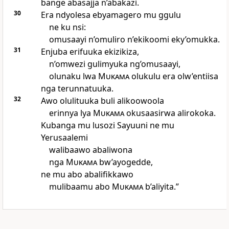
bange abasajja n’abakazi.
30
Era ndyolesa ebyamagero mu ggulu
ne ku nsi:
omusaayi n’omuliro n’ekikoomi eky’omukka.
31
Enjuba erifuuka ekizikiza,
n’omwezi gulimyuka ng’omusaayi,
olunaku lwa
Mukama
olukulu era olw’entiisa
nga terunnatuuka.
32
Awo olulituuka buli alikoowoola
erinnya lya
Mukama
okusaasirwa alirokoka.
Kubanga mu lusozi Sayuuni ne mu
Yerusaalemi
walibaawo abaliwona
nga
Mukama
bw’ayogedde,
ne mu abo abalifikkawo
mulibaamu abo
Mukama
b’aliyita.”