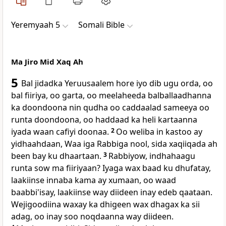
Yeremyaah 5
Somali Bible
Ma Jiro Mid Xaq Ah
5
Bal jidadka Yeruusaalem hore iyo dib ugu orda, oo
bal fiiriya, oo garta, oo meelaheeda balballaadhanna
ka doondoona nin qudha oo caddaalad sameeya oo
runta doondoona, oo haddaad ka heli kartaanna
iyada waan cafiyi doonaa.
2
Oo weliba in kastoo ay
yidhaahdaan, Waa iga Rabbiga nool, sida xaqiiqada ah
been bay ku dhaartaan.
3
Rabbiyow, indhahaagu
runta sow ma fiiriyaan? Iyaga wax baad ku dhufatay,
laakiinse innaba kama ay xumaan, oo waad
baabbi'isay, laakiinse way diideen inay edeb qaataan.
Wejigoodiina waxay ka dhigeen wax dhagax ka sii
adag, oo inay soo noqdaanna way diideen.