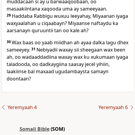
muddacaan si ay u barwaaqoobaan, oo
masaakiintana xaqooda uma ay sameeyaan.
29
Haddaba Rabbigu wuxuu leeyahay, Miyaanan iyaga
waxyaalahan u ciqaabayn? Miyaanse naftaydu ka
aarsanayn quruuntii tan oo kale ah?
30
Wax baas oo yaab miidhan ah ayaa dalka lagu dhex
sameeyey.
31
Nebiyadii waxay sii sheegaan wax been
ah, oo wadaaddadiina waxay wax ku xukumaan iyaga
taladooda, oo dadkaygiina saasay jecel yihiin,
laakiinse bal maxaad ugudambaysta samayn
doontaan?
Yeremyaah 4
Yeremyaah 6
Somali Bible
(SOM)