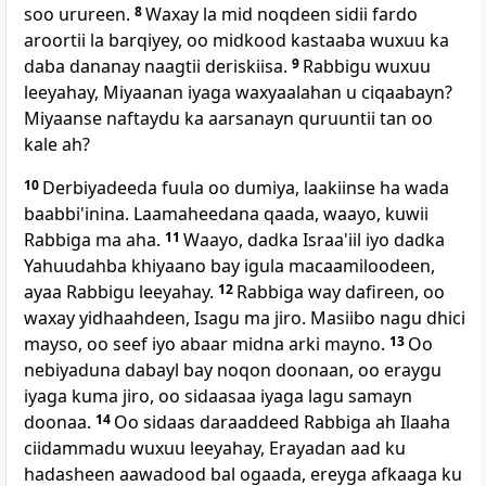
soo urureen.
8
Waxay la mid noqdeen sidii fardo
aroortii la barqiyey, oo midkood kastaaba wuxuu ka
daba dananay naagtii deriskiisa.
9
Rabbigu wuxuu
leeyahay, Miyaanan iyaga waxyaalahan u ciqaabayn?
Miyaanse naftaydu ka aarsanayn quruuntii tan oo
kale ah?
10
Derbiyadeeda fuula oo dumiya, laakiinse ha wada
baabbi'inina. Laamaheedana qaada, waayo, kuwii
Rabbiga ma aha.
11
Waayo, dadka Israa'iil iyo dadka
Yahuudahba khiyaano bay igula macaamiloodeen,
ayaa Rabbigu leeyahay.
12
Rabbiga way dafireen, oo
waxay yidhaahdeen, Isagu ma jiro. Masiibo nagu dhici
mayso, oo seef iyo abaar midna arki mayno.
13
Oo
nebiyaduna dabayl bay noqon doonaan, oo eraygu
iyaga kuma jiro, oo sidaasaa iyaga lagu samayn
doonaa.
14
Oo sidaas daraaddeed Rabbiga ah Ilaaha
ciidammadu wuxuu leeyahay, Erayadan aad ku
hadasheen aawadood bal ogaada, ereyga afkaaga ku