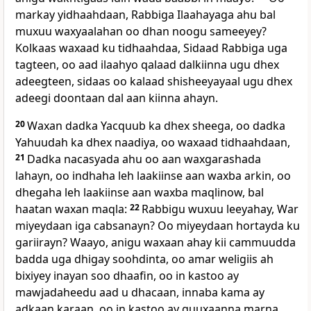
markay yidhaahdaan, Rabbiga Ilaahayaga ahu bal
muxuu waxyaalahan oo dhan noogu sameeyey?
Kolkaas waxaad ku tidhaahdaa, Sidaad Rabbiga uga
tagteen, oo aad ilaahyo qalaad dalkiinna ugu dhex
adeegteen, sidaas oo kalaad shisheeyayaal ugu dhex
adeegi doontaan dal aan kiinna ahayn.
20
Waxan dadka Yacquub ka dhex sheega, oo dadka
Yahuudah ka dhex naadiya, oo waxaad tidhaahdaan,
21
Dadka nacasyada ahu oo aan waxgarashada
lahayn, oo indhaha leh laakiinse aan waxba arkin, oo
dhegaha leh laakiinse aan waxba maqlinow, bal
haatan waxan maqla:
22
Rabbigu wuxuu leeyahay, War
miyeydaan iga cabsanayn? Oo miyeydaan hortayda ku
gariirayn? Waayo, anigu waxaan ahay kii cammuudda
badda uga dhigay soohdinta, oo amar weligiis ah
bixiyey inayan soo dhaafin, oo in kastoo ay
mawjadaheedu aad u dhacaan, innaba kama ay
adkaan karaan, oo in kastoo ay guuxaanna marna