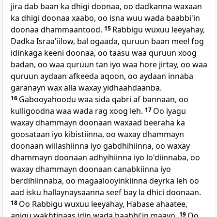
jira dab baan ka dhigi doonaa, oo dadkanna waxaan
ka dhigi doonaa xaabo, oo isna wuu wada baabbi'in
doonaa dhammaantood.
15
Rabbigu wuxuu leeyahay,
Dadka Israa'iilow, bal ogaada, quruun baan meel fog
idinkaga keeni doonaa, oo taasu waa quruun xoog
badan, oo waa quruun tan iyo waa hore jirtay, oo waa
quruun aydaan afkeeda aqoon, oo aydaan innaba
garanayn wax alla waxay yidhaahdaanba.
16
Gabooyahoodu waa sida qabri af bannaan, oo
kulligoodna waa wada rag xoog leh.
17
Oo iyagu
waxay dhammayn doonaan waxaad beeraha ka
goosataan iyo kibistiinna, oo waxay dhammayn
doonaan wiilashiinna iyo gabdhihiinna, oo waxay
dhammayn doonaan adhyihiinna iyo lo'diinnaba, oo
waxay dhammayn doonaan canabkiinna iyo
berdihiinnaba, oo magaalooyinkiinna deyrka leh oo
aad isku hallaynaysaanna seef bay la dhici doonaan.
18
Oo Rabbigu wuxuu leeyahay, Habase ahaatee,
anigu wakhtigaas idin wada baabbi'in maayo.
19
Oo