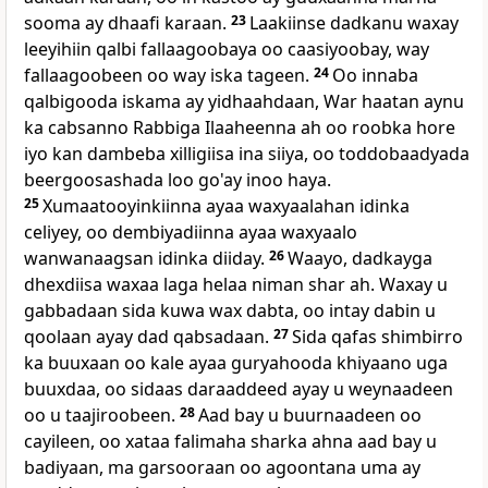
sooma ay dhaafi karaan.
23
Laakiinse dadkanu waxay
leeyihiin qalbi fallaagoobaya oo caasiyoobay, way
fallaagoobeen oo way iska tageen.
24
Oo innaba
qalbigooda iskama ay yidhaahdaan, War haatan aynu
ka cabsanno Rabbiga Ilaaheenna ah oo roobka hore
iyo kan dambeba xilligiisa ina siiya, oo toddobaadyada
beergoosashada loo go'ay inoo haya.
25
Xumaatooyinkiinna ayaa waxyaalahan idinka
celiyey, oo dembiyadiinna ayaa waxyaalo
wanwanaagsan idinka diiday.
26
Waayo, dadkayga
dhexdiisa waxaa laga helaa niman shar ah. Waxay u
gabbadaan sida kuwa wax dabta, oo intay dabin u
qoolaan ayay dad qabsadaan.
27
Sida qafas shimbirro
ka buuxaan oo kale ayaa guryahooda khiyaano uga
buuxdaa, oo sidaas daraaddeed ayay u weynaadeen
oo u taajiroobeen.
28
Aad bay u buurnaadeen oo
cayileen, oo xataa falimaha sharka ahna aad bay u
badiyaan, ma garsooraan oo agoontana uma ay