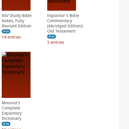
NIV Study Bible
Expositor's Bible
Notes, Fully
Commentary
Revised Edition
(Abridged Edition):
Old Testament
PLUS
14
entries
PLUS
5
entries
Mounce's
Complete
Expository
Dictionary
PLUS