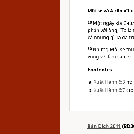
Môi-se và A-rôn Vân
28
Một ngày kia
Chú
phán với ông, “Ta là
cả những gì Ta đã tr
30
Nhưng Môi-se thư
vụng về, làm sao Pha
Footnotes
Xuất Hành 6:3
nt:
Xuất Hành 6:7
ctd
Bản Dịch 2011
(BD2