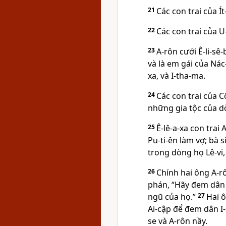
21
Các con trai của Ít
22
Các con trai của U-
23
A-rôn cưới Ê-li-sê
và là em gái của Nác
xa, và I-tha-ma.
24
Các con trai của Cô
những gia tộc của d
25
Ê-lê-a-xa con trai
Pu-ti-ên làm vợ; bà 
trong dòng họ Lê-vi,
26
Chính hai ông A-r
phán, “Hãy đem dân I
ngũ của họ.”
27
Hai 
Ai-cập để đem dân I-
se và A-rôn nầy.