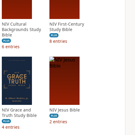
NIV Cultural
NIV First-Century
Backgrounds Study
Study Bible
Bible
PLUS
8
entries
PLUS
6
entries
NIV Grace and
NIV Jesus Bible
Truth Study Bible
PLUS
2
entries
PLUS
4
entries