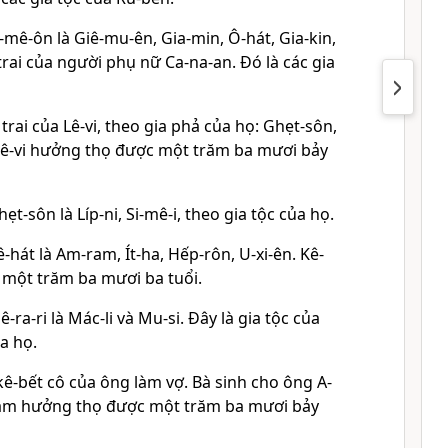
i-mê-ôn là Giê-mu-ên, Gia-min, Ô-hát, Gia-kin,
trai của người phụ nữ Ca-na-an. Ðó là các gia
 trai của Lê-vi, theo gia phả của họ: Ghẹt-sôn,
. Lê-vi hưởng thọ được một trăm ba mươi bảy
ẹt-sôn là Líp-ni, Si-mê-i, theo gia tộc của họ.
ê-hát là Am-ram, Ít-ha, Hếp-rôn, U-xi-ên. Kê-
một trăm ba mươi ba tuổi.
-ra-ri là Mác-li và Mu-si. Ðây là gia tộc của
ủa họ.
ê-bết cô của ông làm vợ. Bà sinh cho ông A-
ram hưởng thọ được một trăm ba mươi bảy