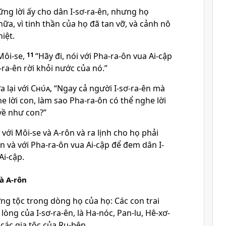
ững lời ấy cho dân I-sơ-ra-ên, nhưng họ
a, vì tinh thần của họ đã tan vỡ, và cảnh nô
iệt.
Môi-se,
11
“Hãy đi, nói với Pha-ra-ôn vua Ai-cập
-ra-ên rời khỏi nước của nó.”
 lại với
Chúa
, “Ngay cả người I-sơ-ra-ên mà
 lời con, làm sao Pha-ra-ôn có thể nghe lời
về như con?”
với Môi-se và A-rôn và ra lịnh cho họ phải
ên và với Pha-ra-ôn vua Ai-cập để đem dân I-
Ai-cập.
à A-rôn
ng tộc trong dòng họ của họ: Các con trai
lòng của I-sơ-ra-ên, là Ha-nóc, Pan-lu, Hê-xơ-
 các gia tộc của Ru-bên.