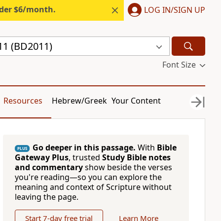
nder $6/month.
LOG IN/SIGN UP
11 (BD2011)
Font Size
Resources
Hebrew/Greek
Your Content
Go deeper in this passage.
With
Bible
PLUS
Gateway Plus
, trusted
Study Bible notes
and commentary
show beside the verses
you're reading—so you can explore the
meaning and context of Scripture without
leaving the page.
Start 7-day free trial
Learn More