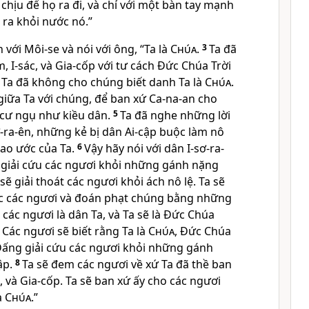
hịu để họ ra đi, và chỉ với một bàn tay mạnh
 ra khỏi nước nó.”
với Môi-se và nói với ông, “Ta là
Chúa
.
3
Ta đã
m, I-sác, và Gia-cốp với tư cách Ðức Chúa Trời
Ta đã không cho chúng biết danh Ta là
Chúa
.
 giữa Ta với chúng, để ban xứ Ca-na-an cho
 cư ngụ như kiều dân.
5
Ta đã nghe những lời
-ra-ên, những kẻ bị dân Ai-cập buộc làm nô
giao ước của Ta.
6
Vậy hãy nói với dân I-sơ-ra-
ẽ giải cứu các ngươi khỏi những gánh nặng
sẽ giải thoát các ngươi khỏi ách nô lệ. Ta sẽ
ộc các ngươi và đoán phạt chúng bằng những
 các ngươi là dân Ta, và Ta sẽ là Ðức Chúa
 Các ngươi sẽ biết rằng Ta là
Chúa
, Ðức Chúa
 Ðấng giải cứu các ngươi khỏi những gánh
ập.
8
Ta sẽ đem các ngươi về xứ Ta đã thề ban
, và Gia-cốp. Ta sẽ ban xứ ấy cho các ngươi
à
Chúa
.”