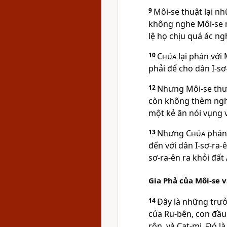
9
Môi-se thuật lại nh
không nghe Môi-se nữ
lệ họ chịu quá ác ngh
10
Chúa
lại phán với 
phải để cho dân I-sơ
12
Nhưng Môi-se thưa
còn không thèm nghe
một kẻ ăn nói vụng 
13
Nhưng
Chúa
phán 
đến với dân I-sơ-ra-
sơ-ra-ên ra khỏi đất 
Gia Phả của Môi-se v
14
Ðây là những trưở
của Ru-bên, con đầu 
rôn, và Cạt-mi. Ðó là