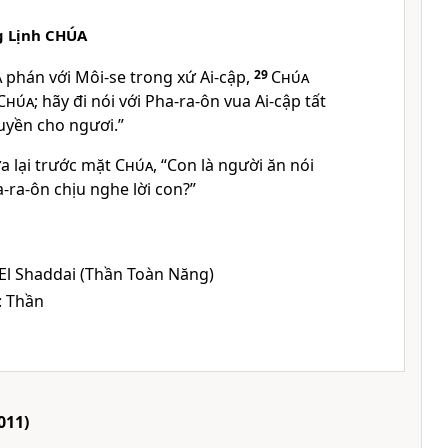
g Lịnh CHÚA
a
phán với Môi-se trong xứ Ai-cập,
29
Chúa
Chúa
; hãy đi nói với Pha-ra-ôn vua Ai-cập tất
uyền cho ngươi.”
a lại trước mặt
Chúa
, “Con là người ăn nói
-ra-ôn chịu nghe lời con?”
 El Shaddai (Thần Toàn Năng)
: Thần
011)