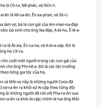
-ha là Cô-ra, Nê-phéc, và Xích-ri.
xi-ên là Mi-sa-ên, Ên-xa-phan, và Sít-ri.
-ba làm vợ, bà là con gái của Am-man-na-đáp
-sôn; bà sinh cho ông Na-đáp, A-bi-hu, Ê-lê-a-
-ra là Át-xia, Ên-ca-na, và A-bi-a-sáp. Ðó là
òng họ Cô-ra.
 A-rôn cưới một người trong các con gái của
sinh cho ông Phi-nê-a. Ðó là các tộc trưởng
 theo từng gia tộc của họ.
ôn và Môi-se nầy là những người
Chúa
đã
-sơ-ra-ên ra khỏi xứ Ai-cập theo từng đội
ông là những người đã nói với Pha-ra-ôn vua
sơ-ra-ên ra khỏi Ai-cập; chính là hai ông Môi-