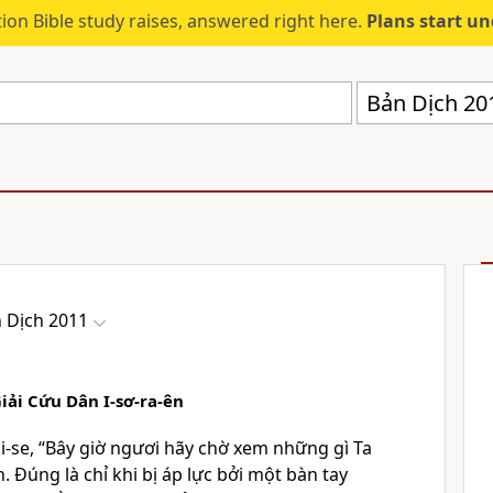
ion Bible study raises, answered right here.
Plans start u
Bản Dịch 20
 Dịch 2011
iải Cứu Dân I-sơ-ra-ên
-se, “Bây giờ ngươi hãy chờ xem những gì Ta
. Ðúng là chỉ khi bị áp lực bởi một bàn tay