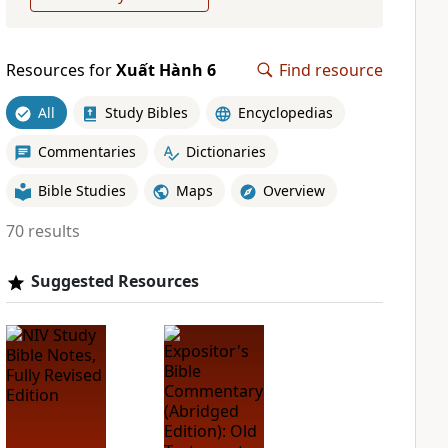
Resources for
Xuất Hành 6
Find resource
All
Study Bibles
Encyclopedias
Commentaries
Dictionaries
Bible Studies
Maps
Overview
70 results
Suggested Resources