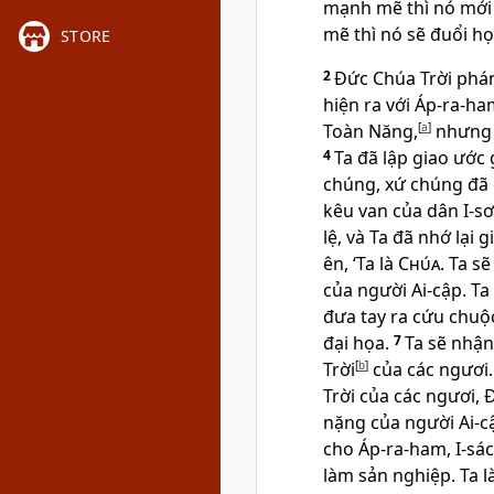
mạnh mẽ thì nó mới c
mẽ thì nó sẽ đuổi họ
STORE
2
Ðức Chúa Trời phán 
hiện ra với Áp-ra-ha
Toàn Năng,
[
a
]
nhưng 
4
Ta đã lập giao ước
chúng, xứ chúng đã
kêu van của dân I-sơ
lệ, và Ta đã nhớ lại 
ên, ‘Ta là
Chúa
. Ta s
của người Ai-cập. Ta 
đưa tay ra cứu chu
đại họa.
7
Ta sẽ nhận
Trời
[
b
]
của các ngươi.
Trời của các ngươi,
nặng của người Ai-c
cho Áp-ra-ham, I-sác
làm sản nghiệp. Ta l