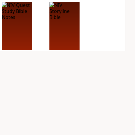
NIV Quest Study
NIV Storyline Bible
Bible Notes
PLUS
1
entry
PLUS
8
entries