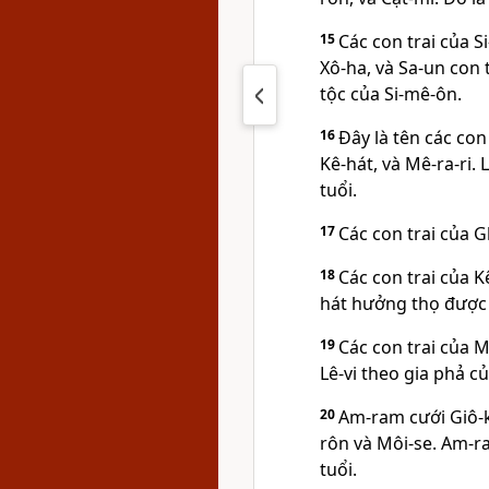
15
Các con trai của S
Xô-ha, và Sa-un con 
tộc của Si-mê-ôn.
16
Ðây là tên các con
Kê-hát, và Mê-ra-ri
tuổi.
17
Các con trai của Gh
18
Các con trai của K
hát hưởng thọ được 
19
Các con trai của Mê
Lê-vi theo gia phả c
20
Am-ram cưới Giô-k
rôn và Môi-se. Am-
tuổi.