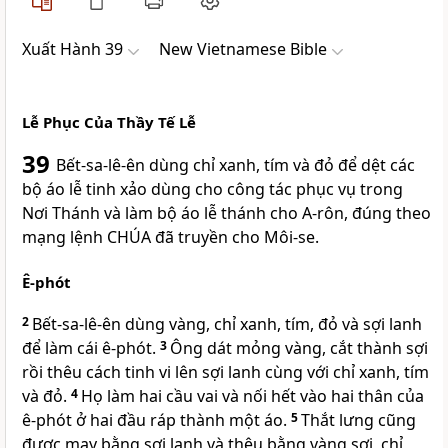
Xuất Hành 39
New Vietnamese Bible
Lễ Phục Của Thầy Tế Lễ
39
Bết-sa-lê-ên dùng chỉ xanh, tím và đỏ để dệt các
bộ áo lễ tinh xảo dùng cho công tác phục vụ trong
Nơi Thánh và làm bộ áo lễ thánh cho A-rôn, đúng theo
mạng lệnh
CHÚA
đã truyền cho Môi-se.
Ê-phót
2
Bết-sa-lê-ên dùng vàng, chỉ xanh, tím, đỏ và sợi lanh
để làm cái ê-phót.
3
Ông dát mỏng vàng, cắt thành sợi
rồi thêu cách tinh vi lên sợi lanh cùng với chỉ xanh, tím
và đỏ.
4
Họ làm hai cầu vai và nối hết vào hai thân của
ê-phót ở hai đầu ráp thành một áo.
5
Thắt lưng cũng
được may bằng sợi lanh và thêu bằng vàng sợi, chỉ