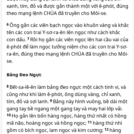
xanh, tím, đỏ và được gắn thành một với ê-phót, đúng
theo mạng lệnh
CHÚA
đã truyền cho Môi-se.
6
Ông gắn các viên bạch ngọc vào khuôn vàng và khắc
tên các con trai Y-sơ-ra-ên lên ngọc như cách khắc
con dấu.
7
Rồi họ gắn các viên ngọc lên hai cầu vai của
ê-phót để làm ngọc tưởng niệm cho các con trai Y-sơ-
ra-ên, đúng theo mạng lệnh
CHÚA
đã truyền cho Môi-
se.
Bảng Đeo Ngực
8
Bết-sa-lê-ên làm bảng đeo ngực một cách tinh vi, và
cũng như khi làm ê-phót, ông dùng vàng, chỉ xanh,
tím, đỏ và sợi lanh.
9
Bảng này hình vuông, bề dài một
gang tay bề ngang một gang tay và may hai lớp vải.
10
Họ gắn lên bốn hàng ngọc, hàng thứ nhất có hồng
mã não, hoàng ngọc và hồng ngọc;
11
hàng thứ nhì
gồm có bích ngọc, lam ngọc và kim cương;
12
hàng