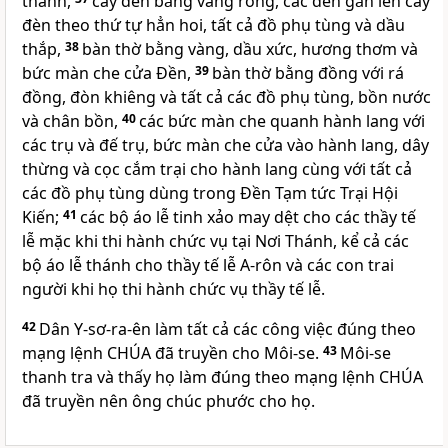
thánh,
cây đèn bằng vàng ròng, các đèn gắn lên cây
đèn theo thứ tự hẳn hoi, tất cả đồ phụ tùng và dầu
thắp,
38
bàn thờ bằng vàng, dầu xức, hương thơm và
bức màn che cửa Đền,
39
bàn thờ bằng đồng với rá
đồng, đòn khiêng và tất cả các đồ phụ tùng, bồn nước
và chân bồn,
40
các bức màn che quanh hành lang với
các trụ và đế trụ, bức màn che cửa vào hành lang, dây
thừng và cọc cắm trại cho hành lang cùng với tất cả
các đồ phụ tùng dùng trong Đền Tạm tức Trại Hội
Kiến;
41
các bộ áo lễ tinh xảo may dệt cho các thầy tế
lễ mặc khi thi hành chức vụ tại Nơi Thánh, kể cả các
bộ áo lễ thánh cho thầy tế lễ A-rôn và các con trai
người khi họ thi hành chức vụ thầy tế lễ.
42
Dân Y-sơ-ra-ên làm tất cả các công việc đúng theo
mạng lệnh
CHÚA
đã truyền cho Môi-se.
43
Môi-se
thanh tra và thấy họ làm đúng theo mạng lệnh
CHÚA
đã truyền nên ông chúc phước cho họ.