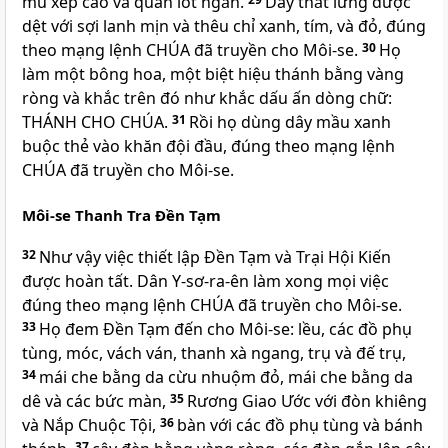
mũ xếp cao và quần lót ngắn.
Dây thắt lưng được
dệt với sợi lanh mịn và thêu chỉ xanh, tím, và đỏ, đúng
theo mạng lệnh
CHÚA
đã truyền cho Môi-se.
30
Họ
làm một bông hoa, một biệt hiệu thánh bằng vàng
ròng và khắc trên đó như khắc dấu ấn dòng chữ:
THÁNH CHO
CHÚA
.
31
Rồi họ dùng dây mầu xanh
buộc thẻ vào khăn đội đầu, đúng theo mạng lệnh
CHÚA
đã truyền cho Môi-se.
Môi-se Thanh Tra Đền Tạm
32
Như vậy việc thiết lập Đền Tạm và Trại Hội Kiến
được hoàn tất. Dân Y-sơ-ra-ên làm xong mọi việc
đúng theo mạng lệnh
CHÚA
đã truyền cho Môi-se.
33
Họ đem Đền Tạm đến cho Môi-se: lều, các đồ phụ
tùng, móc, vách ván, thanh xà ngang, trụ và đế trụ,
34
mái che bằng da cừu nhuộm đỏ, mái che bằng da
dê và các bức màn,
35
Rương Giao Ước với đòn khiêng
và Nắp Chuộc Tội,
36
bàn với các đồ phụ tùng và bánh
37