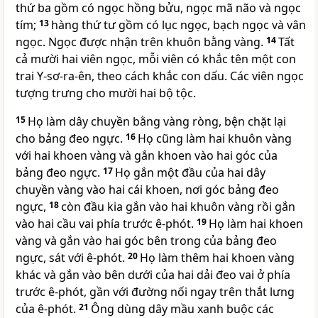
thứ ba gồm có ngọc hồng bửu, ngọc mã não và ngọc
tím;
13
hàng thứ tư gồm có lục ngọc, bạch ngọc và vân
ngọc. Ngọc được nhận trên khuôn bằng vàng.
14
Tất
cả mười hai viên ngọc, mỗi viên có khắc tên một con
trai Y-sơ-ra-ên, theo cách khắc con dấu. Các viên ngọc
tượng trưng cho mười hai bộ tộc.
15
Họ làm dây chuyền bằng vàng ròng, bện chặt lại
cho bảng đeo ngực.
16
Họ cũng làm hai khuôn vàng
với hai khoen vàng và gắn khoen vào hai góc của
bảng đeo ngực.
17
Họ gắn một đầu của hai dây
chuyền vàng vào hai cái khoen, nơi góc bảng đeo
ngực,
18
còn đầu kia gắn vào hai khuôn vàng rồi gắn
vào hai cầu vai phía trước ê-phót.
19
Họ làm hai khoen
vàng và gắn vào hai góc bên trong của bảng đeo
ngực, sát với ê-phót.
20
Họ làm thêm hai khoen vàng
khác và gắn vào bên dưới của hai dải đeo vai ở phía
trước ê-phót, gần với đường nối ngay trên thắt lưng
của ê-phót.
21
Ông dùng dây mầu xanh buộc các