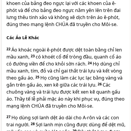
khoen của bảng đeo ngực lại với các khoen của ê-
phót và để cho bảng đeo ngực nằm yên lên trên đai
lưng thêu tinh xảo và không xê dịch trên áo ê-phót,
đúng theo mạng lệnh
CHÚA
đã truyền cho Môi-se.
Các Áo Lễ Khác
22
Áo khoác ngoài ê-phót được dệt toàn bằng chỉ len
mầu xanh,
23
có khoét cổ để tròng đầu, quanh cổ áo
có đường viền để cho khỏi sờn rách.
24
Họ dùng chỉ
mầu xanh, tím, đỏ và chỉ gai thắt trái lựu và kết vòng
theo gấu áo.
25
Họ cũng làm các lục lạc bằng vàng và
gắn trên gấu áo, xen kẽ giữa các trái lựu.
26
Các
chuông vàng và trái lựu được kết xen kẽ quanh gấu
áo. Thầy tế lễ phải mặc áo này khi phục vụ, đúng theo
mạng lệnh
CHÚA
đã truyền cho Môi-se.
27
Họ dùng sợi lanh dệt áo dài cho A-rôn và các con
trai người.
28
Sợi lanh mịn cũng được dùng để dệt mũ,
29