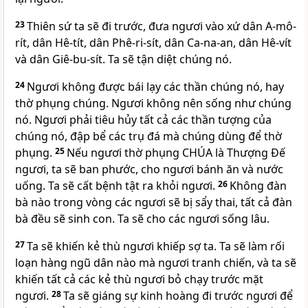
23
Thiên sứ ta sẽ đi trước, đưa ngươi vào xứ dân A-mô-
rít, dân Hê-tít, dân Phê-ri-sít, dân Ca-na-an, dân Hê-vít
và dân Giê-bu-sít. Ta sẽ tận diệt chúng nó.
24
Ngươi không được bái lạy các thần chúng nó, hay
thờ phụng chúng. Ngươi không nên sống như chúng
nó. Ngươi phải tiêu hủy tất cả các thần tượng của
chúng nó, đập bể các trụ đá mà chúng dùng để thờ
phụng.
25
Nếu ngươi thờ phụng CHÚA là Thượng Đế
ngươi, ta sẽ ban phước, cho ngươi bánh ăn và nước
uống. Ta sẽ cất bệnh tật ra khỏi ngươi.
26
Không đàn
bà nào trong vòng các ngươi sẽ bị sẩy thai, tất cả đàn
bà đều sẽ sinh con. Ta sẽ cho các ngươi sống lâu.
27
Ta sẽ khiến kẻ thù ngươi khiếp sợ ta. Ta sẽ làm rối
loạn hàng ngũ dân nào mà ngươi tranh chiến, và ta sẽ
khiến tất cả các kẻ thù ngươi bỏ chạy trước mặt
ngươi.
28
Ta sẽ giáng sự kinh hoàng đi trước ngươi để