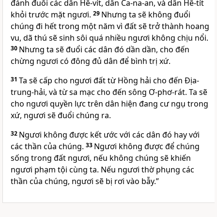
đánh đuổi các dân Hê-vít, dân Ca-na-an, và dân Hê-tít
khỏi trước mặt ngươi.
29
Nhưng ta sẽ không đuổi
chúng đi hết trong một năm vì đất sẽ trở thành hoang
vu, dã thú sẽ sinh sôi quá nhiều ngươi không chịu nổi.
30
Nhưng ta sẽ đuổi các dân đó dần dần, cho đến
chừng ngươi có đông đủ dân để bình trị xứ.
31
Ta sẽ cấp cho ngươi đất từ Hồng hải cho đến Địa-
trung-hải, và từ sa mạc cho đến sông Ơ-phơ-rát. Ta sẽ
cho ngươi quyền lực trên dân hiện đang cư ngụ trong
xứ, ngươi sẽ đuổi chúng ra.
32
Ngươi không được kết ước với các dân đó hay với
các thần của chúng.
33
Ngươi không được để chúng
sống trong đất ngươi, nếu không chúng sẽ khiến
ngươi phạm tội cùng ta. Nếu ngươi thờ phụng các
thần của chúng, ngươi sẽ bị rơi vào bẫy.”