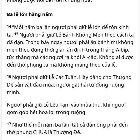
không được nói đến tên chúng nữa.”
Ba lễ lớn hằng năm
14
“Mỗi năm ba lần ngươi phải giữ lễ lớn để tôn kính
ta.
15
Ngươi phải giữ Lễ Bánh Không Men theo cách ta
đã dặn. Trong bảy ngày ngươi phải ăn bánh mì không
men theo đúng thời gian ấn định trong tháng A-bíp,
tức tháng mà các ngươi ra khỏi Ai-cập. Không ai được
đến thờ phụng ta mà không mang theo của lễ.
16
Ngươi phải giữ Lễ Các Tuần. Hãy dâng cho Thượng
Đế sản vật đầu mùa, ngươi gặt hái từ đồng ruộng
mình.
Ngươi phải giữ Lễ Lều Tạm vào mùa thu, khi ngươi
gom góp hết hoa lợi trong ruộng.
17
Như thế mỗi năm ba lần, tất cả đàn ông phải đến
thờ phụng CHÚA là Thượng Đế.