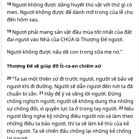
18
Ngươi không được dâng huyết thú vật với thứ gì có
men. Ngươi không được để dành mỡ trong của lễ cho
đến hôm sau.
19
Ngươi phải mang sản vật đầu mùa tốt nhất của đất
đai ngươi vào Nhà của CHÚA là Thượng Đế ngươi.
Ngươi không được nấu dê con trong sữa mẹ nó.”
Thượng Đế sẽ giúp đỡ Ít-ra-en chiếm xứ
20
“Ta sai một thiên sứ đi trước ngươi, người sẽ bảo vệ
ngươi khi đi đường. Người sẽ dẫn ngươi đến nơi ta đã
chuẩn bị sẵn.
21
Hãy để ý và vâng lời người. Đừng
chống nghịch người; người sẽ không dung tha những
sự chống đối, vì quyền lực ta ở trong tay người.
22
Nếu
ngươi lắng nghe kỹ những điều người nói và làm theo
những điều ta bảo ngươi, thì ta sẽ làm kẻ thù của kẻ
thù ngươi. Ta sẽ chiến đấu chống lại những kẻ chống
lại ngươi.