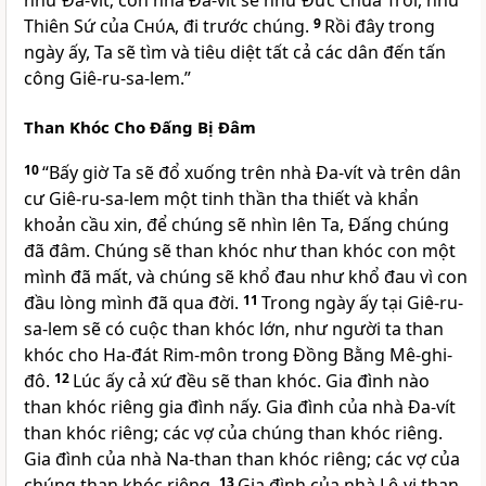
như Ða-vít; còn nhà Ða-vít sẽ như Ðức Chúa Trời, như
Thiên Sứ của
Chúa
, đi trước chúng.
9
Rồi đây trong
ngày ấy, Ta sẽ tìm và tiêu diệt tất cả các dân đến tấn
công Giê-ru-sa-lem.”
Than Khóc Cho Ðấng Bị Ðâm
10
“Bấy giờ Ta sẽ đổ xuống trên nhà Ða-vít và trên dân
cư Giê-ru-sa-lem một tinh thần tha thiết và khẩn
khoản cầu xin, để chúng sẽ nhìn lên Ta, Ðấng chúng
đã đâm. Chúng sẽ than khóc như than khóc con một
mình đã mất, và chúng sẽ khổ đau như khổ đau vì con
đầu lòng mình đã qua đời.
11
Trong ngày ấy tại Giê-ru-
sa-lem sẽ có cuộc than khóc lớn, như người ta than
khóc cho Ha-đát Rim-môn trong Ðồng Bằng Mê-ghi-
đô.
12
Lúc ấy cả xứ đều sẽ than khóc. Gia đình nào
than khóc riêng gia đình nấy. Gia đình của nhà Ða-vít
than khóc riêng; các vợ của chúng than khóc riêng.
Gia đình của nhà Na-than than khóc riêng; các vợ của
chúng than khóc riêng.
13
Gia đình của nhà Lê-vi than