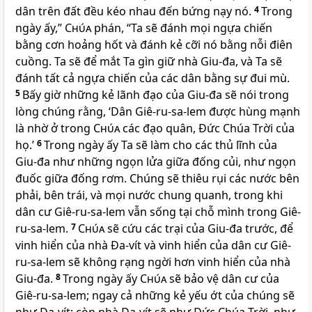
dân trên đất đều kéo nhau đến bứng nạy nó.
4
Trong
ngày ấy,”
Chúa
phán, “Ta sẽ đánh mọi ngựa chiến
bằng cơn hoảng hốt và đánh kẻ cỡi nó bằng nỗi điên
cuồng. Ta sẽ để mắt Ta gìn giữ nhà Giu-đa, và Ta sẽ
đánh tất cả ngựa chiến của các dân bằng sự đui mù.
5
Bấy giờ những kẻ lãnh đạo của Giu-đa sẽ nói trong
lòng chúng rằng, ‘Dân Giê-ru-sa-lem được hùng mạnh
là nhờ ở trong
Chúa
các đạo quân, Ðức Chúa Trời của
họ.’
6
Trong ngày ấy Ta sẽ làm cho các thủ lĩnh của
Giu-đa như những ngọn lửa giữa đống củi, như ngọn
đuốc giữa đống rơm. Chúng sẽ thiêu rụi các nước bên
phải, bên trái, và mọi nước chung quanh, trong khi
dân cư Giê-ru-sa-lem vẫn sống tại chỗ mình trong Giê-
ru-sa-lem.
7
Chúa
sẽ cứu các trại của Giu-đa trước, để
vinh hiển của nhà Ða-vít và vinh hiển của dân cư Giê-
ru-sa-lem sẽ không rạng ngời hơn vinh hiển của nhà
Giu-đa.
8
Trong ngày ấy
Chúa
sẽ bảo vệ dân cư của
Giê-ru-sa-lem; ngay cả những kẻ yếu ớt của chúng sẽ