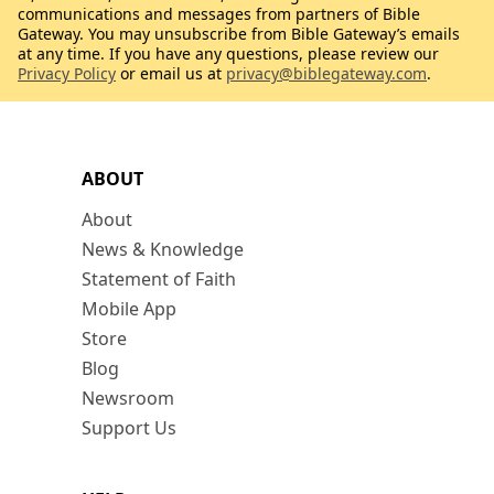
communications and messages from partners of Bible
Gateway. You may unsubscribe from Bible Gateway’s emails
at any time. If you have any questions, please review our
Privacy Policy
or email us at
privacy@biblegateway.com
.
ABOUT
About
News & Knowledge
Statement of Faith
Mobile App
Store
Blog
Newsroom
Support Us