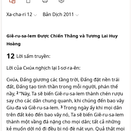
Xa-cha-ri 12
Bản Dịch 2011
Giê-ru-sa-lem Ðược Chiến Thắng và Tương Lai Huy
Hoàng
12
Lời sấm truyền:
Lời của
Chúa
nghịch lại I-sơ-ra-ên:
Chúa
, Ðấng giương các tầng trời, Ðấng đặt nền trái
đất, Ðấng tạo tinh thần trong mỗi người, phán thế
nầy,
2
“Này, Ta sẽ biến Giê-ru-sa-lem thành chén rượu
say cho các dân chung quanh, khi chúng đến bao vây
Giu-đa và Giê-ru-sa-lem.
3
Trong ngày ấy khi mọi dân
trên đất kéo đến bao vây nó, Ta sẽ biến Giê-ru-sa-lem
thành một vầng đá nặng cho mọi dân; tất cả những
kẻ muốn dời nó đi đều bị nó đè nát vụn. Quả thật mọi