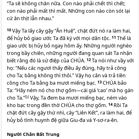
“Ta sẽ không chăn nữa. Con nào phải chết thì chết;
con nào phải mất thì mất. Những con nào còn sót lại
cứ ăn thịt lẫn nhau.”
10
Vậy Ta lấy cây gậy “Ân Huệ”, chặt đứt nó ra làm hai,
để hủy bỏ giao ước Ta đã ký với mọi dân tộc.
11
Thế là
giao ước bị hủy bỏ ngay hôm ấy. Những người nghèo
trong bầy chiên, những người đang quan sát Ta nhận
biết rằng đó là sứ điệp của
CHÚA
.
12
Ta nói như vầy với
họ: “Nếu các ngươi thấy điều ấy đúng, hãy trả công
cho Ta; bằng không thì thôi.” Vậy họ cân và trả tiền
công cho Ta bằng ba mươi miếng bạc.
13
CHÚA
bảo
Ta: “Hãy ném nó cho thợ gốm—cái giá ‘cao’ mà họ gán
cho Ta.”
[
b
]
Vậy, Ta đem ba mươi miếng bạc, ném vào
kho bạc trong đền thờ
CHÚA
cho thợ gốm.
14
Rồi Ta
chặt đứt cây gậy thứ nhì, cây “Liên Kết”, ra làm hai, để
hủy bỏ tình huynh đệ giữa Giu-đa và Y-sơ-ra-ên.
Người Chăn Bất Trung