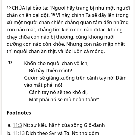
15
CHÚA
lại bảo ta: “Ngươi hãy trang bị như một người
chăn chiên dại dột.
16
Vì này, chính Ta sẽ dấy lên trong
xứ một người chăn chiên chẳng quan tâm đến những
con nào mất, chẳng tìm kiếm con nào đi lạc, không
chạy chữa con nào bị thương, cũng không nuôi
dưỡng con nào còn khỏe. Nhưng con nào mập nhất
thì người chăn ăn thịt, và lóc luôn cả móng.
17
Khốn cho người chăn vô ích,
Bỏ bầy chiên mình!
Gươm sẽ giáng xuống trên cánh tay nó! Đâm
vào mắt phải nó!
Cánh tay nó sẽ teo khô đi,
Mắt phải nó sẽ mù hoàn toàn!”
Footnotes
11:3
Nt: sự kiêu hãnh của sông Giô-đanh
11:13
Dịch theo Syr và Tg. Nt: thợ gốm