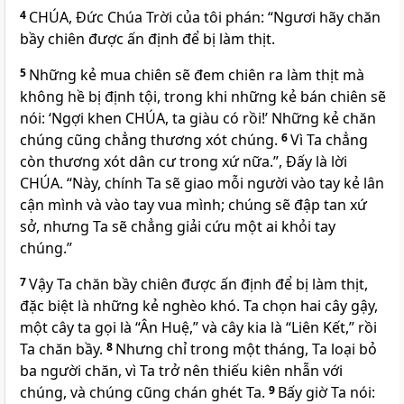
4
CHÚA
, Đức Chúa Trời của tôi phán: “Ngươi hãy chăn
bầy chiên được ấn định để bị làm thịt.
5
Những kẻ mua chiên sẽ đem chiên ra làm thịt mà
không hề bị định tội, trong khi những kẻ bán chiên sẽ
nói: ‘Ngợi khen
CHÚA
, ta giàu có rồi!’ Những kẻ chăn
chúng cũng chẳng thương xót chúng.
6
Vì Ta chẳng
còn thương xót dân cư trong xứ nữa.”, Ðấy là lời
CHÚA
. “Này, chính Ta sẽ giao mỗi người vào tay kẻ lân
cận mình và vào tay vua mình; chúng sẽ đập tan xứ
sở, nhưng Ta sẽ chẳng giải cứu một ai khỏi tay
chúng.”
7
Vậy Ta chăn bầy chiên được ấn định để bị làm thịt,
đặc biệt là những kẻ nghèo khó. Ta chọn hai cây gậy,
một cây ta gọi là “Ân Huệ,” và cây kia là “Liên Kết,” rồi
Ta chăn bầy.
8
Nhưng chỉ trong một tháng, Ta loại bỏ
ba người chăn, vì Ta trở nên thiếu kiên nhẫn với
chúng, và chúng cũng chán ghét Ta.
9
Bấy giờ Ta nói: