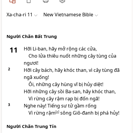
Xa-cha-ri 11
New Vietnamese Bible
Người Chăn Bất Trung
11
Hỡi Li-ban, hãy mở rộng các cửa,
Cho lửa thiêu nuốt những cây tùng của
ngươi!
2
Hỡi cây bách, hãy khóc than, vì cây tùng đã
ngã xuống!
Ôi, những cây hùng vĩ bị hủy diệt!
Hỡi những cây sồi Ba-san, hãy khóc than,
Vì rừng cây rậm rạp bị đốn ngã!
3
Nghe này! Tiếng sư tử gầm rống
Vì rừng rậm
[
a
]
sông Giô-đanh bị phá hủy!
Người Chăn Trung Tín