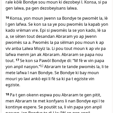
rale kòlè Bondye sou moun ki dezobeyi l. Konsa, si pa
gen lalwa, pa gen dezobeyisans lalwa.
16
Konsa, yon moun jwenn sa Bondye te pwomèt la, lè
l gen lafwa. Se kon sa sa ye pou pwomès la kapab yon
kado vrèman vre. Epi si pwomès la se yon kado, lè sa
a, se sèten tout desandan Abraram yo ap jwenn
pwomès sa a. Pwomès la pa sèlman pou moun k ap
viv anba Lalwa Moyiz la. Li pou tout moun k ap viv pa
lafwa menm jan ak Abraram. Abraram se papa nou
tout.
17
Se kon sa Pawòl Bondye di: “M fè w vin papa
yon anpil nasyon.”
[
c
]
Abraram te tande pwomès la, li te
mete lafwa l nan Bondye. Se Bondye ki bay moun
mouri yo lavi ankò epi li fè sa ki pa t egziste vin
egziste.
18
Pa t gen okenn espwa pou Abraram te gen pitit,
men Abraram te met konfyans li nan Bondye epi l te
kontinye espere. Se poutèt sa, li vin papa yon anpil