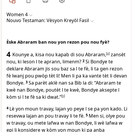
Women 4
Nouvo Testaman: Vèsyon Kreyòl Fasil
Èske Abraram ban nou yon rezon pou nou fyè?
4
Kounye a, kisa nou kapab di sou Abraram,
[
a
]
zansèt
nou, ki leson l te aprann, limenm?
2
Si Bondye te
deklare Abraram jis sou baz sa l te fè, li ta gen rezon
fè lwanj pou pwòp tèt li! Men li pa ka vante tèt li devan
Bondye.
3
Sa parèt aklè nan sa Bib la di: “Abraram te
kwè nan Bondye, poutèt l te kwè, Bondye aksepte l
kòm si l te fè sa ki dwat.”
[
b
]
4
Lè yon moun travay, lajan yo peye l se pa yon kado. Li
resevwa lajan an pou travay li te fè.
5
Men si, olye pou
w travay, ou mete lafwa w nan Bondye, li wè lafwa w
epi li konsidere w kòm yon moun ki pa anba