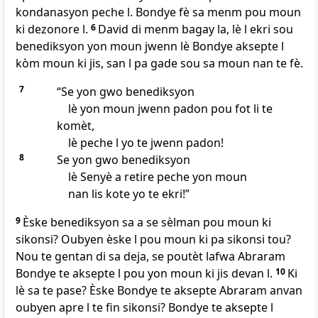
kondanasyon peche l. Bondye fè sa menm pou moun
ki dezonore l.
6
David di menm bagay la, lè l ekri sou
benediksyon yon moun jwenn lè Bondye aksepte l
kòm moun ki jis, san l pa gade sou sa moun nan te fè.
7
“Se yon gwo benediksyon
lè yon moun jwenn padon pou fot li te
komèt,
lè peche l yo te jwenn padon!
8
Se yon gwo benediksyon
lè Senyè a retire peche yon moun
nan lis kote yo te ekri!”
9
Èske benediksyon sa a se sèlman pou moun ki
sikonsi? Oubyen èske l pou moun ki pa sikonsi tou?
Nou te gentan di sa deja, se poutèt lafwa Abraram
Bondye te aksepte l pou yon moun ki jis devan l.
10
Ki
lè sa te pase? Èske Bondye te aksepte Abraram anvan
oubyen apre l te fin sikonsi? Bondye te aksepte l