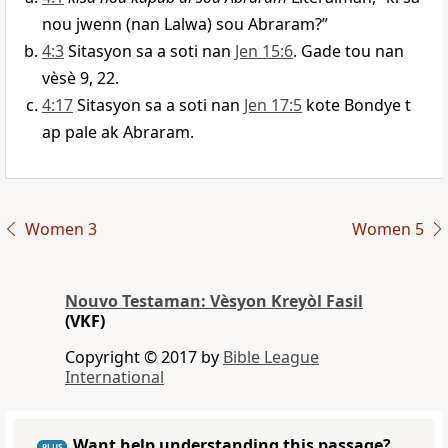
nou jwenn (nan Lalwa) sou Abraram?”
4:3
Sitasyon sa a soti nan
Jen 15:6
. Gade tou nan
vèsè 9, 22.
4:17
Sitasyon sa a soti nan
Jen 17:5
kote Bondye t
ap pale ak Abraram.
Women 3
Women 5
Nouvo Testaman: Vèsyon Kreyòl Fasil
(VKF)
Copyright © 2017 by
Bible League
International
Want help understanding this passage?
PLUS