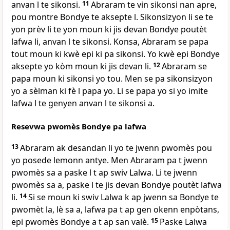
anvan l te sikonsi.
11
Abraram te vin sikonsi nan apre,
pou montre Bondye te aksepte l. Sikonsizyon li se te
yon prèv li te yon moun ki jis devan Bondye poutèt
lafwa li, anvan l te sikonsi. Konsa, Abraram se papa
tout moun ki kwè epi ki pa sikonsi. Yo kwè epi Bondye
aksepte yo kòm moun ki jis devan li.
12
Abraram se
papa moun ki sikonsi yo tou. Men se pa sikonsizyon
yo a sèlman ki fè l papa yo. Li se papa yo si yo imite
lafwa l te genyen anvan l te sikonsi a.
Resevwa pwomès Bondye pa lafwa
13
Abraram ak desandan li yo te jwenn pwomès pou
yo posede lemonn antye. Men Abraram pa t jwenn
pwomès sa a paske l t ap swiv Lalwa. Li te jwenn
pwomès sa a, paske l te jis devan Bondye poutèt lafwa
li.
14
Si se moun ki swiv Lalwa k ap jwenn sa Bondye te
pwomèt la, lè sa a, lafwa pa t ap gen okenn enpòtans,
epi pwomès Bondye a t ap san valè.
15
Paske Lalwa