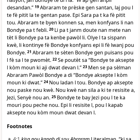
nasyon, jan Bondye te di l la: “W ap gen anpil
desandan.”
19
Abraram te prèske gen santan, laj pou l
te fè pitit la te gentan pase. Epi Sara pa t ka fè pitit
tou. Abraram te byen konnen sa, men konfyans li nan
Bondye pa t febli.
20
Li pa t janm doute nan mete nan
tèt li Bondye pa ta kenbe pawòl li. Olye l ta sispann
kwè, li kontinye fè Bondye konfyans epi li fè lwanj pou
Bondye.
21
Abraram te sèten Bondye gen puisans pou
l fè sa l te pwomèt.
22
Se poutèt sa “Bondye te aksepte
l kòm moun ki aji dwat devan l.”
23
Men se pa sèlman
Abraram Pawòl Bondye a di “Bondye aksepte l kòm
moun ki dwat.”
24
Nou ladan l tou. Bondye ap aksepte
nou paske nou kwè. Nou kwè nan sila a ki te resisite a,
Jezi, Senyè nou an.
25
Bondye te bay Jezi pou l te ka
mouri pou peche nou. Epi li resisite l, pou l kapab
aksepte nou kòm moun dwat devan l.
Footnotes
4:1
kisa nou kapab di sou Abraram
Literalman, “ki sa