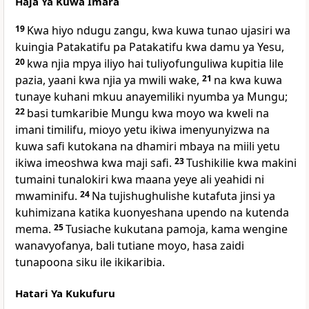
Haja Ya Kuwa Imara
19
Kwa hiyo ndugu zangu, kwa kuwa tunao ujasiri wa
kuingia Patakatifu pa Patakatifu kwa damu ya Yesu,
20
kwa njia mpya iliyo hai tuliyofunguliwa kupitia lile
pazia, yaani kwa njia ya mwili wake,
21
na kwa kuwa
tunaye kuhani mkuu anayemiliki nyumba ya Mungu;
22
basi tumkaribie Mungu kwa moyo wa kweli na
imani timilifu, mioyo yetu ikiwa imenyunyizwa na
kuwa safi kutokana na dhamiri mbaya na miili yetu
ikiwa imeoshwa kwa maji safi.
23
Tushikilie kwa makini
tumaini tunalokiri kwa maana yeye ali yeahidi ni
mwaminifu.
24
Na tujishughulishe kutafuta jinsi ya
kuhimizana katika kuonyeshana upendo na kutenda
mema.
25
Tusiache kukutana pamoja, kama wengine
wanavyofanya, bali tutiane moyo, hasa zaidi
tunapoona siku ile ikikaribia.
Hatari Ya Kukufuru