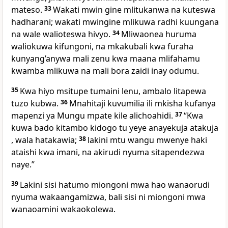
mateso.
33
Wakati mwin gine mlitukanwa na kuteswa
hadharani; wakati mwingine mlikuwa radhi kuungana
na wale walioteswa hivyo.
34
Mliwaonea huruma
waliokuwa kifungoni, na mkakubali kwa furaha
kunyang’anywa mali zenu kwa maana mlifahamu
kwamba mlikuwa na mali bora zaidi inay odumu.
35
Kwa hiyo msitupe tumaini lenu, ambalo litapewa
tuzo kubwa.
36
Mnahitaji kuvumilia ili mkisha kufanya
mapenzi ya Mungu mpate kile alichoahidi.
37
“Kwa
kuwa bado kitambo kidogo tu yeye anayekuja atakuja
, wala hatakawia;
38
lakini mtu wangu mwenye haki
ataishi kwa imani, na akirudi nyuma sitapendezwa
naye.”
39
Lakini sisi hatumo miongoni mwa hao wanaorudi
nyuma wakaangamizwa, bali sisi ni miongoni mwa
wanaoamini wakaokolewa.