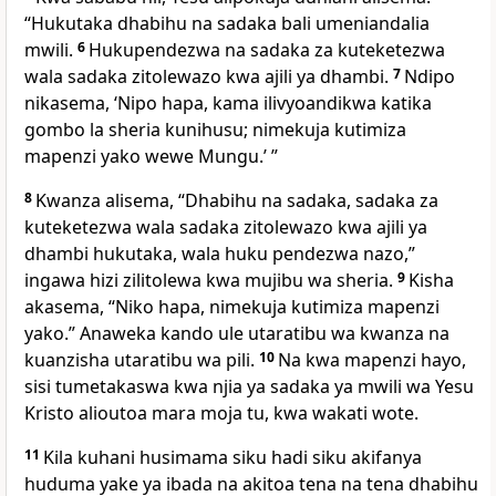
“Hukutaka dhabihu na sadaka bali umeniandalia
mwili.
6
Hukupendezwa na sadaka za kuteketezwa
wala sadaka zitolewazo kwa ajili ya dhambi.
7
Ndipo
nikasema, ‘Nipo hapa, kama ilivyoandikwa katika
gombo la sheria kunihusu; nimekuja kutimiza
mapenzi yako wewe Mungu.’ ”
8
Kwanza alisema, “Dhabihu na sadaka, sadaka za
kuteketezwa wala sadaka zitolewazo kwa ajili ya
dhambi hukutaka, wala huku pendezwa nazo,”
ingawa hizi zilitolewa kwa mujibu wa sheria.
9
Kisha
akasema, “Niko hapa, nimekuja kutimiza mapenzi
yako.” Anaweka kando ule utaratibu wa kwanza na
kuanzisha utaratibu wa pili.
10
Na kwa mapenzi hayo,
sisi tumetakaswa kwa njia ya sadaka ya mwili wa Yesu
Kristo alioutoa mara moja tu, kwa wakati wote.
11
Kila kuhani husimama siku hadi siku akifanya
huduma yake ya ibada na akitoa tena na tena dhabihu