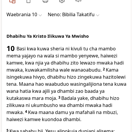
Waebrania 10
Neno: Bibilia Takatifu
Dhabihu Ya Kristo Ilikuwa Ya Mwisho
10
Basi kwa kuwa sheria ni kivuli tu cha mambo
mema yajayo na wala si mambo yenyewe, haiwezi
kamwe, kwa njia ya dhabihu zito lewazo mwaka hadi
mwaka, kuwakamilisha wale wanaoabudu.
2
Kama
isingekuwa hivyo, dhabihu hizo zingekuwa hazitolewi
tena. Maana hao waabuduo wasingalijiona tena kuwa
wana hatia kwa ajili ya dhambi zao baada ya
kutakaswa mara moja.
3
Badala yake, dhabihu hizo
zilikuwa ni ukumbusho wa dhambi mwaka hadi
mwaka.
4
Kwa maana damu ya mafahali na mbuzi,
haiwezi kamwe kuondoa dhambi.
5
Kwa sababu hii, Yesu alipokuja duniani alisema: