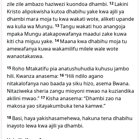
zile zile ambazo haziwezi kuondoa dhambi.
12
Lakini
Kristo alipokwisha kutoa dhabihu yake kwa ajili ya
dhambi mara moja tu kwa wakati wote, aliketi upande
wa kulia wa Mungu.
13
Tangu wakati huo anangoja
mpaka Mungu atakapowafanya maadui zake kuwa
kiti cha miguu yake.
14
Maana kwa dhabihu moja tu
amewafanya kuwa wakamilifu milele wale wote
wanaotakaswa.
15
Roho Mtakatifu pia anatushuhudia kuhusu jambo
hili. Kwanza anasema:
16
“Hili ndilo agano
nitakalofanya nao baada ya siku hizo, asema Bwana.
Nitaziweka sheria zangu mioyoni mwao na kuziandika
akilini mwao.”
17
Kisha anasema: “Dhambi zao na
makosa yao sitayakumbuka tena kamwe.”
18
Basi, haya yakishasamehewa, hakuna tena dhabihu
inayoto lewa kwa ajili ya dhambi.