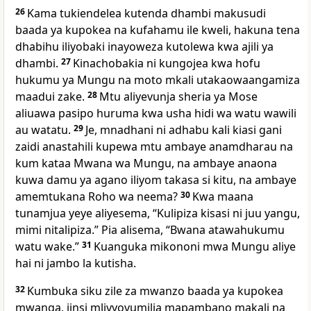
26
Kama tukiendelea kutenda dhambi makusudi
baada ya kupokea na kufahamu ile kweli, hakuna tena
dhabihu iliyobaki inayoweza kutolewa kwa ajili ya
dhambi.
27
Kinachobakia ni kungojea kwa hofu
hukumu ya Mungu na moto mkali utakaowaangamiza
maadui zake.
28
Mtu aliyevunja sheria ya Mose
aliuawa pasipo huruma kwa usha hidi wa watu wawili
au watatu.
29
Je, mnadhani ni adhabu kali kiasi gani
zaidi anastahili kupewa mtu ambaye anamdharau na
kum kataa Mwana wa Mungu, na ambaye anaona
kuwa damu ya agano iliyom takasa si kitu, na ambaye
amemtukana Roho wa neema?
30
Kwa maana
tunamjua yeye aliyesema, “Kulipiza kisasi ni juu yangu,
mimi nitalipiza.” Pia alisema, “Bwana atawahukumu
watu wake.”
31
Kuanguka mikononi mwa Mungu aliye
hai ni jambo la kutisha.
32
Kumbuka siku zile za mwanzo baada ya kupokea
mwanga, jinsi mlivyovumilia mapambano makali na