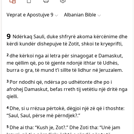
Veprat e Apostujve 9
Albanian Bible
9
Ndërkaq Sauli, duke shfryrë akoma kërcënime dhe
kërdi kundër dishepujve të Zotit, shkoi te kryeprifti,
2
dhe kërkoi nga ai letra për sinagogat e Damaskut,
me qëllim që, po të gjente ndonjë ithtar të Udhës,
burra o gra, të mund t’i sillte të lidhur në Jeruzalem.
3
Por ndodhi që, ndërsa po udhëtonte dhe po i
afrohej Damaskut, befas rreth tij vetëtiu një dritë nga
qielli.
4
Dhe, si u rrëzua përtokë, dëgjoi një zë që i thoshte:
“Saul, Saul, përse më përndjek?.”
5
Dhe ai tha: “Kush je, Zot?.” Dhe Zoti tha: “Unë jam