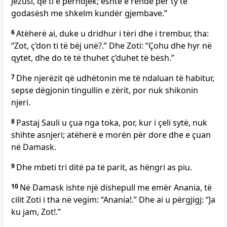
Jezusi, që ti e përndjek; është e rëndë për ty të
godasësh me shkelm kundër gjembave.”
6
Atëherë ai, duke u dridhur i tëri dhe i trembur, tha:
“Zot, ç’don ti të bëj unë?.” Dhe Zoti: “Çohu dhe hyr në
qytet, dhe do të të thuhet ç’duhet të bësh.”
7
Dhe njerëzit që udhëtonin me të ndaluan të habitur,
sepse dëgjonin tingullin e zërit, por nuk shikonin
njeri.
8
Pastaj Sauli u çua nga toka, por, kur i çeli sytë, nuk
shihte asnjeri; atëherë e morën për dore dhe e çuan
në Damask.
9
Dhe mbeti tri ditë pa të parit, as hëngri as piu.
10
Në Damask ishte një dishepull me emër Anania, të
cilit Zoti i tha në vegim: “Anania!.” Dhe ai u përgjigj: “Ja
ku jam, Zot!.”