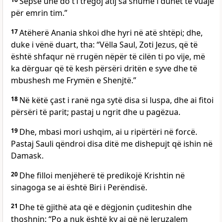
Sepse unë do t’i tregoj atij sa shumë i duhet të vuajë
për emrin tim.”
17
Atëherë Anania shkoi dhe hyri në atë shtëpi; dhe,
duke i vënë duart, tha: “Vëlla Saul, Zoti Jezus, që të
është shfaqur në rrugën nëpër të cilën ti po vije, më
ka dërguar që të kesh përsëri dritën e syve dhe të
mbushesh me Frymën e Shenjtë.”
18
Në këtë çast i ranë nga sytë disa si luspa, dhe ai fitoi
përsëri të parit; pastaj u ngrit dhe u pagëzua.
19
Dhe, mbasi mori ushqim, ai u ripërtëri në forcë.
Pastaj Sauli qëndroi disa ditë me dishepujt që ishin në
Damask.
20
Dhe filloi menjëherë të predikojë Krishtin në
sinagoga se ai është Biri i Perëndisë.
21
Dhe të gjithë ata që e dëgjonin çuditeshin dhe
thoshnin: “Po a nuk është ky ai që në Jeruzalem