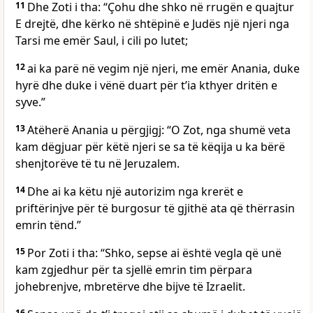
11
Dhe Zoti i tha: “Çohu dhe shko në rrugën e quajtur
E drejtë, dhe kërko në shtëpinë e Judës një njeri nga
Tarsi me emër Saul, i cili po lutet;
12
ai ka parë në vegim një njeri, me emër Anania, duke
hyrë dhe duke i vënë duart për t’ia kthyer dritën e
syve.”
13
Atëherë Anania u përgjigj: “O Zot, nga shumë veta
kam dëgjuar për këtë njeri se sa të këqija u ka bërë
shenjtorëve të tu në Jeruzalem.
14
Dhe ai ka këtu një autorizim nga krerët e
priftërinjve për të burgosur të gjithë ata që thërrasin
emrin tënd.”
15
Por Zoti i tha: “Shko, sepse ai është vegla që unë
kam zgjedhur për ta sjellë emrin tim përpara
johebrenjve, mbretërve dhe bijve të Izraelit.
16