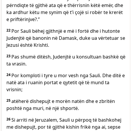
përndiqte të gjithë ata që e thërrisnin këtë emër, dhe
ka ardhur këtu me synim që t’i çojë si robër te krerët
e priftërinjve?.”
22
Por Sauli bëhej gjithnjë e më i fortë dhe i hutonte
Judenjtë që banonin në Damask, duke ua vërtetuar se
Jezusi është Krishti.
23
Pas shumë ditësh, Judenjtë u konsultuan bashkë që
ta vrasin.
24
Por komploti i tyre u mor vesh nga Sauli. Dhe ditë e
natë ata i ruanin portat e qytetit që të mund ta
vrisnin;
25
atëherë dishepujt e morën natën dhe e zbritën
poshtë nga muri, në një shportë.
26
Si arriti në Jeruzalem, Sauli u përpoq të bashkohej
me dishepujt, por të gjithë kishin frikë nga ai, sepse