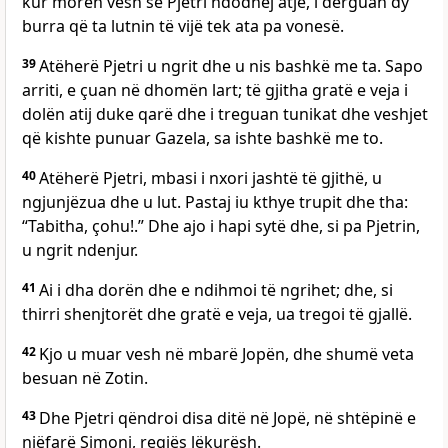
kur morën vesh se Pjetri ndodhej atje, i dërguan dy
burra që ta lutnin të vijë tek ata pa vonesë.
39
Atëherë Pjetri u ngrit dhe u nis bashkë me ta. Sapo
arriti, e çuan në dhomën lart; të gjitha gratë e veja i
dolën atij duke qarë dhe i treguan tunikat dhe veshjet
që kishte punuar Gazela, sa ishte bashkë me to.
40
Atëherë Pjetri, mbasi i nxori jashtë të gjithë, u
ngjunjëzua dhe u lut. Pastaj iu kthye trupit dhe tha:
“Tabitha, çohu!.” Dhe ajo i hapi sytë dhe, si pa Pjetrin,
u ngrit ndenjur.
41
Ai i dha dorën dhe e ndihmoi të ngrihet; dhe, si
thirri shenjtorët dhe gratë e veja, ua tregoi të gjallë.
42
Kjo u muar vesh në mbarë Jopën, dhe shumë veta
besuan në Zotin.
43
Dhe Pjetri qëndroi disa ditë në Jopë, në shtëpinë e
njëfarë Simoni, regjës lëkurësh.