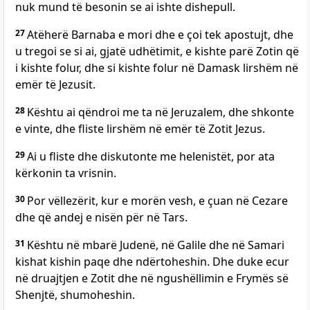
nuk mund të besonin se ai ishte dishepull.
27
Atëherë Barnaba e mori dhe e çoi tek apostujt, dhe
u tregoi se si ai, gjatë udhëtimit, e kishte parë Zotin që
i kishte folur, dhe si kishte folur në Damask lirshëm në
emër të Jezusit.
28
Kështu ai qëndroi me ta në Jeruzalem, dhe shkonte
e vinte, dhe fliste lirshëm në emër të Zotit Jezus.
29
Ai u fliste dhe diskutonte me helenistët, por ata
kërkonin ta vrisnin.
30
Por vëllezërit, kur e morën vesh, e çuan në Cezare
dhe që andej e nisën për në Tars.
31
Kështu në mbarë Judenë, në Galile dhe në Samari
kishat kishin paqe dhe ndërtoheshin. Dhe duke ecur
në druajtjen e Zotit dhe në ngushëllimin e Frymës së
Shenjtë, shumoheshin.