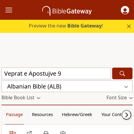
Preview the new
Bible Gateway
!
Albanian Bible (ALB)
Bible Book List
Font Size
Passage
Resources
Hebrew/Greek
Your Content