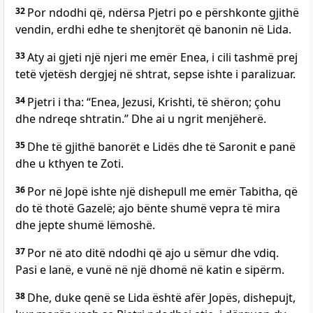
32
Por ndodhi që, ndërsa Pjetri po e përshkonte gjithë
vendin, erdhi edhe te shenjtorët që banonin në Lida.
33
Aty ai gjeti një njeri me emër Enea, i cili tashmë prej
tetë vjetësh dergjej në shtrat, sepse ishte i paralizuar.
34
Pjetri i tha: “Enea, Jezusi, Krishti, të shëron; çohu
dhe ndreqe shtratin.” Dhe ai u ngrit menjëherë.
35
Dhe të gjithë banorët e Lidës dhe të Saronit e panë
dhe u kthyen te Zoti.
36
Por në Jopë ishte një dishepull me emër Tabitha, që
do të thotë Gazelë; ajo bënte shumë vepra të mira
dhe jepte shumë lëmoshë.
37
Por në ato ditë ndodhi që ajo u sëmur dhe vdiq.
Pasi e lanë, e vunë në një dhomë në katin e sipërm.
38
Dhe, duke qenë se Lida është afër Jopës, dishepujt,