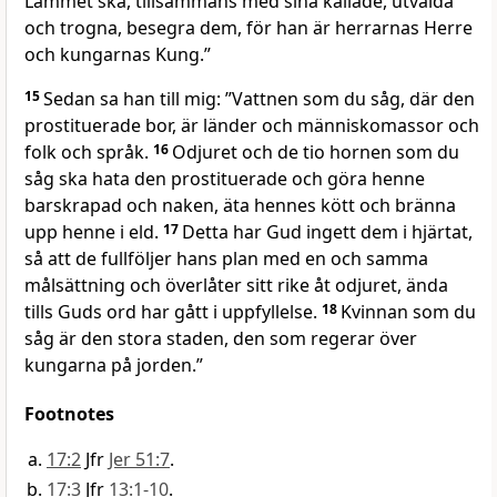
Lammet ska, tillsammans med sina kallade, utvalda
och trogna, besegra dem, för han är herrarnas Herre
och kungarnas Kung.”
15
Sedan sa han till mig: ”Vattnen som du såg, där den
prostituerade bor, är länder och människomassor och
folk och språk.
16
Odjuret och de tio hornen som du
såg ska hata den prostituerade och göra henne
barskrapad och naken, äta hennes kött och bränna
upp henne i eld.
17
Detta har Gud ingett dem i hjärtat,
så att de fullföljer hans plan med en och samma
målsättning och överlåter sitt rike åt odjuret, ända
tills Guds ord har gått i uppfyllelse.
18
Kvinnan som du
såg är den stora staden, den som regerar över
kungarna på jorden.”
Footnotes
17:2
Jfr
Jer 51:7
.
17:3
Jfr
13:1-10
.