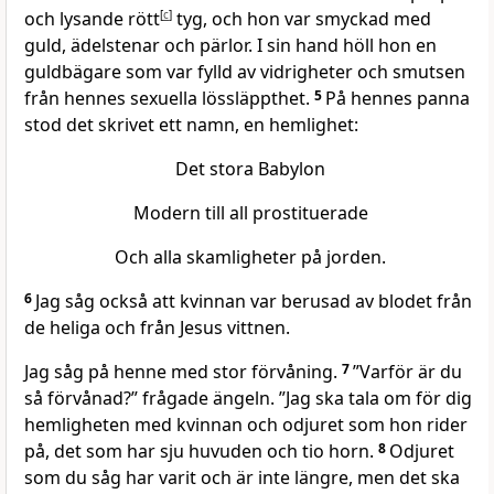
och lysande rött
[
c
]
tyg, och hon var smyckad med
guld, ädelstenar och pärlor. I sin hand höll hon en
guldbägare som var fylld av vidrigheter och smutsen
från hennes sexuella lössläppthet.
5
På hennes panna
stod det skrivet ett namn, en hemlighet:
Det stora Babylon
Modern till all prostituerade
Och alla skamligheter på jorden.
6
Jag såg också att kvinnan var berusad av blodet från
de heliga och från Jesus vittnen.
Jag såg på henne med stor förvåning.
7
”Varför är du
så förvånad?” frågade ängeln. ”Jag ska tala om för dig
hemligheten med kvinnan och odjuret som hon rider
på, det som har sju huvuden och tio horn.
8
Odjuret
som du såg har varit och är inte längre, men det ska