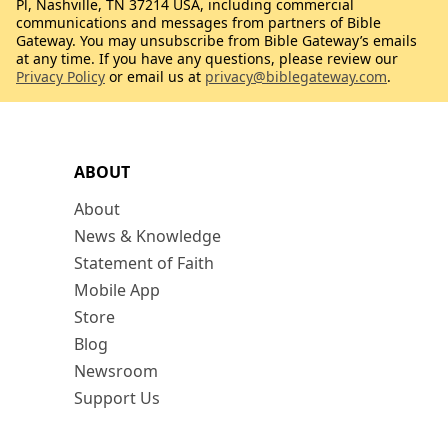
Pl, Nashville, TN 37214 USA, including commercial
communications and messages from partners of Bible
Gateway. You may unsubscribe from Bible Gateway’s emails
at any time. If you have any questions, please review our
Privacy Policy
or email us at
privacy@biblegateway.com
.
ABOUT
About
News & Knowledge
Statement of Faith
Mobile App
Store
Blog
Newsroom
Support Us