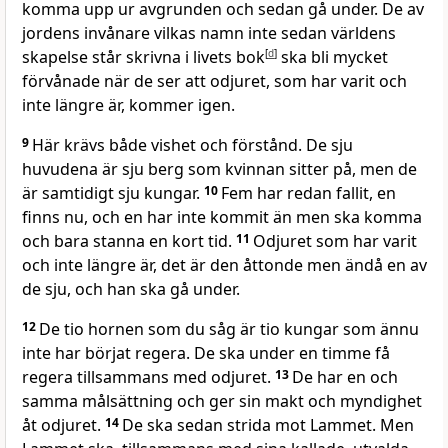
komma upp ur avgrunden och sedan gå under. De av
jordens invånare vilkas namn inte sedan världens
skapelse står skrivna i livets bok
[
d
]
ska bli mycket
förvånade när de ser att odjuret, som har varit och
inte längre är, kommer igen.
9
Här krävs både vishet och förstånd. De sju
huvudena är sju berg som kvinnan sitter på, men de
är samtidigt sju kungar.
10
Fem har redan fallit, en
finns nu, och en har inte kommit än men ska komma
och bara stanna en kort tid.
11
Odjuret som har varit
och inte längre är, det är den åttonde men ändå en av
de sju, och han ska gå under.
12
De tio hornen som du såg är tio kungar som ännu
inte har börjat regera. De ska under en timme få
regera tillsammans med odjuret.
13
De har en och
samma målsättning och ger sin makt och myndighet
åt odjuret.
14
De ska sedan strida mot Lammet. Men