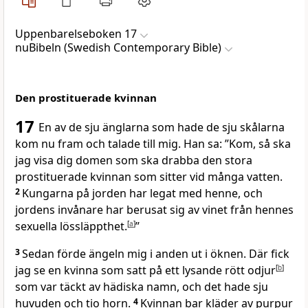
Uppenbarelseboken 17
nuBibeln (Swedish Contemporary Bible)
Den prostituerade kvinnan
17
En av de sju änglarna som hade de sju skålarna
kom nu fram och talade till mig. Han sa: ”Kom, så ska
jag visa dig domen som ska drabba den stora
prostituerade kvinnan som sitter vid många vatten.
2
Kungarna på jorden har legat med henne, och
jordens invånare har berusat sig av vinet från hennes
sexuella lössläppthet.
[
a
]
”
3
Sedan förde ängeln mig i anden ut i öknen. Där fick
jag se en kvinna som satt på ett lysande rött odjur
[
b
]
som var täckt av hädiska namn, och det hade sju
huvuden och tio horn.
4
Kvinnan bar kläder av purpur