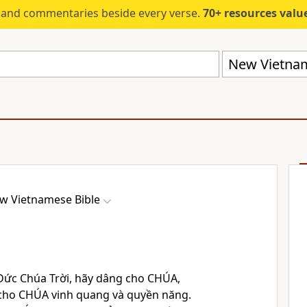
s and commentaries beside every verse.
70+ resources valued at $5,
New Vietnam
w Vietnamese Bible
Đức Chúa Trời, hãy dâng cho
CHÚA
,
cho
CHÚA
vinh quang và quyền năng.