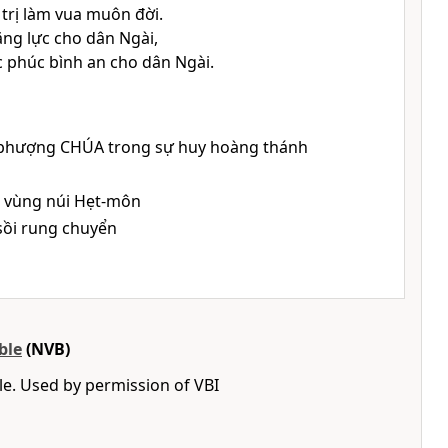
trị làm vua muôn đời.
ng lực cho dân Ngài,
 phúc bình an cho dân Ngài.
ờ phượng
CHÚA
trong sự huy hoàng thánh
ên vùng núi Hẹt-môn
 sồi rung chuyển
ble
(NVB)
e. Used by permission of VBI