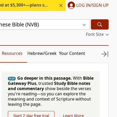
300+—plans start under $6/month.
LOG IN/SIGN UP
ese Bible (NVB)
Font Size
Resources
Hebrew/Greek
Your Content
Go deeper in this passage.
With
Bible
PLUS
Gateway Plus
, trusted
Study Bible notes
and commentary
show beside the verses
you're reading—so you can explore the
meaning and context of Scripture without
leaving the page.
Start 7-day free trial
Learn More