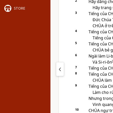
2
Hãy dâng c
Hãy trang
STORE
3
Tiếng của
C
Đức Chúa T
CHÚA
ở tr
4
Tiếng của
C
Tiếng của
5
Tiếng của
C
CHÚA
bẻ g
6
Ngài làm Li-
Và Si-ri-ôn
[
7
Tiếng của
C
8
Tiếng của
C
CHÚA
làm 
9
Tiếng của
C
Làm cho rừ
Nhưng trong
Vinh quang
10
CHÚA
ngự trị