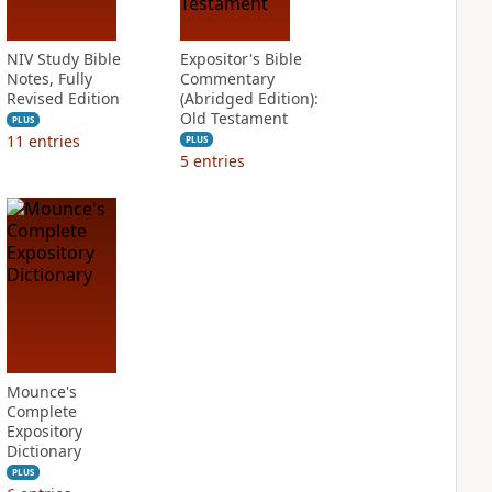
NIV Study Bible
Expositor's Bible
Notes, Fully
Commentary
Revised Edition
(Abridged Edition):
Old Testament
PLUS
11
entries
PLUS
5
entries
Mounce's
Complete
Expository
Dictionary
PLUS