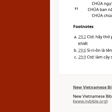
CHÚA
ngự 
11
CHÚA
ban nă
CHÚA
chúc
Footnotes
29:2
Ctd: hãy th
khiết
29:6
Si-ri-ôn là t
29:9
Ctd: làm cây
New Vietnamese Bi
New Vietnamese Bibl
(
www.nvbible.org
)