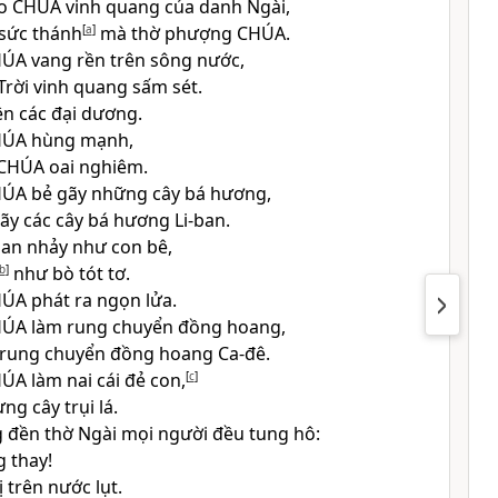
ho
CHÚA
vinh quang của danh Ngài,
 sức thánh
[
a
]
mà thờ phượng
CHÚA
.
HÚA
vang rền trên sông nước,
rời vinh quang sấm sét.
ên các đại dương.
HÚA
hùng mạnh,
CHÚA
oai nghiêm.
HÚA
bẻ gãy những cây bá hương,
ãy các cây bá hương Li-ban.
ban nhảy như con bê,
b
]
như bò tót tơ.
HÚA
phát ra ngọn lửa.
HÚA
làm rung chuyển đồng hoang,
rung chuyển đồng hoang Ca-đê.
HÚA
làm nai cái đẻ con,
[
c
]
ng cây trụi lá.
 đền thờ Ngài mọi người đều tung hô:
 thay!
 trên nước lụt.