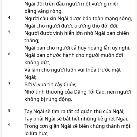
Ngài đội trên đầu người một vương miện
bằng vàng ròng.
4
Người cầu xin Ngài được bảo toàn mạng sống,
Ngài cho người được trường thọ đời đời.
5
Người được vinh hiển lớn nhờ Ngài ban chiến
thắng;
Ngài ban cho người cả huy hoàng lẫn uy nghi.
6
Ngài ban phước hạnh cho người muôn đời
không dứt,
Và làm cho người luôn vui thỏa trước mặt
Ngài;
7
Bởi vì vua tin cậy
Chúa
;
Nhờ tình thương của Ðấng Tối Cao, nên người
không bị rúng động.
8
Tay Ngài sẽ tìm ra tất cả quân thù của Ngài;
Tay phải Ngài sẽ bắt hết những kẻ ghét Ngài.
9
Trong cơn giận Ngài sẽ biến chúng thành một
lò lửa hực;