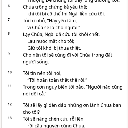
Thượng Đế chúng tôi đầy lòng thương xót.
6
Chúa trông chừng kẻ yếu thế;
khi tôi bị cô thế thì Ngài liền cứu tôi.
7
Tôi tự nhủ, “Hãy yên tâm,
vì Chúa sẽ lo cho ngươi.”
8
Lạy Chúa, Ngài đã cứu tôi khỏi chết.
Lau nước mắt cho tôi;
Giữ tôi khỏi bị thua thiệt.
9
Cho nên tôi sẽ cùng đi với Chúa trong đất
người sống.
10
Tôi tin nên tôi nói,
“Tôi hoàn toàn thất thế rồi.”
11
Trong cơn nguy biến tôi bảo, “Người nào cũng
nói dối cả.”
12
Tôi sẽ lấy gì đền đáp những ơn lành Chúa ban
cho tôi?
13
Tôi sẽ nâng chén cứu rỗi lên,
rồi cầu nguyện cùng Chúa.