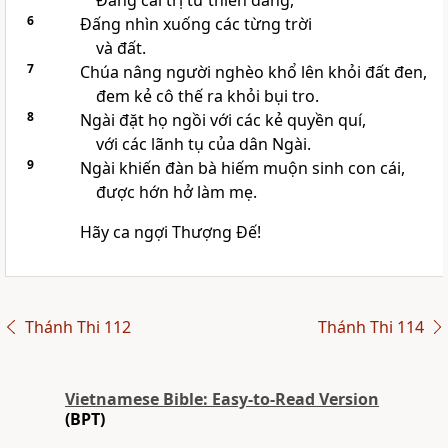
Đấng cai trị từ thiên đàng,
6
Đấng nhìn xuống các từng trời
và đất.
7
Chúa nâng người nghèo khổ lên khỏi đất đen,
đem kẻ cô thế ra khỏi bụi tro.
8
Ngài đặt họ ngồi với các kẻ quyền quí,
với các lãnh tụ của dân Ngài.
9
Ngài khiến đàn bà hiếm muộn sinh con cái,
được hớn hở làm mẹ.
Hãy ca ngợi Thượng Đế!
Thánh Thi 112
Thánh Thi 114
Vietnamese Bible: Easy-to-Read Version
(BPT)