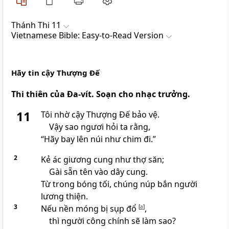
Thánh Thi 11
Vietnamese Bible: Easy-to-Read Version
Hãy tin cậy Thượng Đế
Thi thiên của Đa-vít. Soạn cho nhạc trưởng.
11
Tôi nhờ cậy Thượng Đế bảo vệ.
Vậy sao ngươi hỏi ta rằng,
“Hãy bay lên núi như chim đi.”
2
Kẻ ác giương cung như thợ săn;
Gài sẵn tên vào dây cung.
Từ trong bóng tối, chúng núp bắn người
lương thiện.
3
Nếu nền móng bị sụp đổ
[
a
]
,
thì người công chính sẽ làm sao?