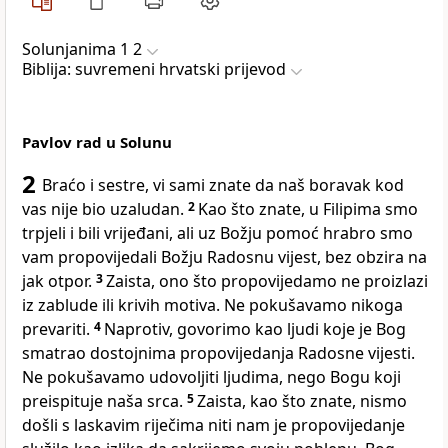
Solunjanima 1 2
Biblija: suvremeni hrvatski prijevod
Pavlov rad u Solunu
2
Braćo i sestre, vi sami znate da naš boravak kod
vas nije bio uzaludan.
2
Kao što znate, u Filipima smo
trpjeli i bili vrijeđani, ali uz Božju pomoć hrabro smo
vam propovijedali Božju Radosnu vijest, bez obzira na
jak otpor.
3
Zaista, ono što propovijedamo ne proizlazi
iz zablude ili krivih motiva. Ne pokušavamo nikoga
prevariti.
4
Naprotiv, govorimo kao ljudi koje je Bog
smatrao dostojnima propovijedanja Radosne vijesti.
Ne pokušavamo udovoljiti ljudima, nego Bogu koji
preispituje naša srca.
5
Zaista, kao što znate, nismo
došli s laskavim riječima niti nam je propovijedanje