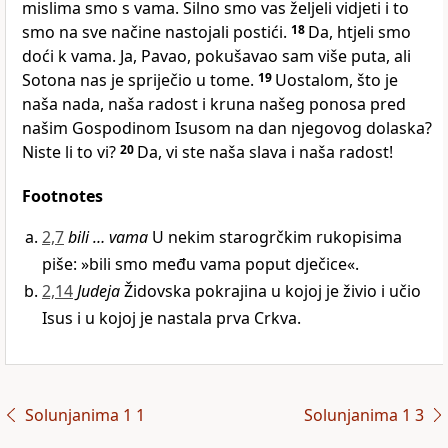
mislima smo s vama. Silno smo vas željeli vidjeti i to
smo na sve načine nastojali postići.
18
Da, htjeli smo
doći k vama. Ja, Pavao, pokušavao sam više puta, ali
Sotona nas je spriječio u tome.
19
Uostalom, što je
naša nada, naša radost i kruna našeg ponosa pred
našim Gospodinom Isusom na dan njegovog dolaska?
Niste li to vi?
20
Da, vi ste naša slava i naša radost!
Footnotes
2,7
bili … vama
U nekim starogrčkim rukopisima
piše: »bili smo među vama poput dječice«.
2,14
Judeja
Židovska pokrajina u kojoj je živio i učio
Isus i u kojoj je nastala prva Crkva.
Solunjanima 1 1
Solunjanima 1 3