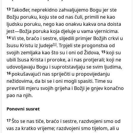
13
Također, neprekidno zahvaljujemo Bogu jer ste
Božju poruku, koju ste od nas čuli, primili ne kao
ljudsku poruku, nego kao onakvu kakva ona doista
jest—Božja poruka koja djeluje u vama vjernicima.
14
Vi ste, braćo i sestre, slijedili primjer Božjih crkvi u
Isusu Kristu iz Judeje
[
b
]
. Trpjeli ste progonstva od
svojih zemljaka kao što su i oni od Židova,
15
koji su
ubili Isusa Krista i proroke, a i nas protjerali; koji ne
udovoljavaju Bogu i suprotstavljaju se svim ljudima,
16
pokušavajući nas spriječiti u propovijedanju
nežidovima, da bi se i oni mogli spasiti. Time su
prevršili mjeru svojih grijeha i Božji je gnjev konačno
pao na njih.
Ponovni susret
17
Što se nas tiče, braćo i sestre, razdvojeni smo od
vas za kratko vrijeme; razdvojeni smo tijelom, ali u