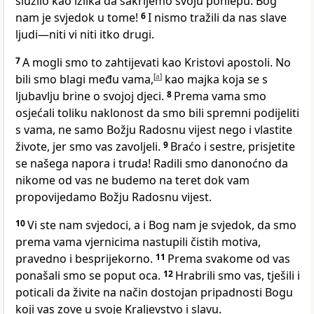
služilo kao izlika da sakrijemo svoju pohlepu. Bog
nam je svjedok u tome!
6
I nismo tražili da nas slave
ljudi—niti vi niti itko drugi.
7
A mogli smo to zahtijevati kao Kristovi apostoli. No
bili smo blagi među vama,
[
a
]
kao majka koja se s
ljubavlju brine o svojoj djeci.
8
Prema vama smo
osjećali toliku naklonost da smo bili spremni podijeliti
s vama, ne samo Božju Radosnu vijest nego i vlastite
živote, jer smo vas zavoljeli.
9
Braćo i sestre, prisjetite
se našega napora i truda! Radili smo danonoćno da
nikome od vas ne budemo na teret dok vam
propovijedamo Božju Radosnu vijest.
10
Vi ste nam svjedoci, a i Bog nam je svjedok, da smo
prema vama vjernicima nastupili čistih motiva,
pravedno i besprijekorno.
11
Prema svakome od vas
ponašali smo se poput oca.
12
Hrabrili smo vas, tješili i
poticali da živite na način dostojan pripadnosti Bogu
koji vas zove u svoje Kraljevstvo i slavu.