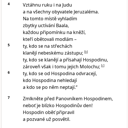
4
Vztáhnu ruku i na Judu
a na všechny obyvatele Jeruzaléma.
Na tomto místě vyhladím
zbytky uctívání Baala,
každou připomínku na kněží,
kteří obětovali modlám –
5
ty, kdo se na střechách
klanějí nebeskému zástupu;
[
b
]
ty, kdo se klanějí a přísahají Hospodinu,
zároveň však i tomu jejich Molochu;
[
c
]
6
ty, kdo se od Hospodina odvracejí,
kdo Hospodina nehledají
a kdo se po něm neptají.“
7
Zmlkněte před Panovníkem Hospodinem,
neboť je blízko Hospodinův den!
Hospodin oběť připravil
a pozvané už posvětil.