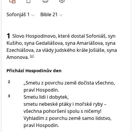
Sofonjáš 1
Bible 21
1
Slovo Hospodinovo, které dostal Sofoniáš, syn
Kušiho, syna Gedaliášova, syna Amariášova, syna
Ezechiášova, za vlády judského krále Jošiáše, syna
Amonova.
[
a
]
Přichází Hospodinův den
2
„Smetu z povrchu země dočista všechno,
praví Hospodin.
3
Smetu lidi i dobytek,
smetu nebeské ptáky i mořské ryby –
všechna pohoršení spolu s ničemy!
Vyhladím z povrchu země samo lidstvo,
praví Hospodin.