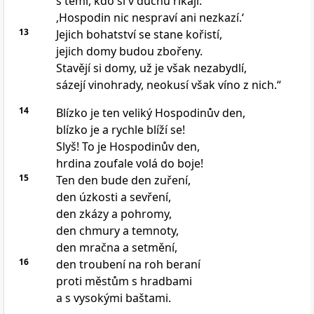
s těmi, kdo si v duchu říkají:
‚Hospodin nic nespraví ani nezkazí.‘
13
Jejich bohatství se stane kořistí,
jejich domy budou zbořeny.
Stavějí si domy, už je však nezabydlí,
sázejí vinohrady, neokusí však víno z nich.“
14
Blízko je ten veliký Hospodinův den,
blízko je a rychle blíží se!
Slyš! To je Hospodinův den,
hrdina zoufale volá do boje!
15
Ten den bude den zuření,
den úzkosti a sevření,
den zkázy a pohromy,
den chmury a temnoty,
den mračna a setmění,
16
den troubení na roh beraní
proti městům s hradbami
a s vysokými baštami.