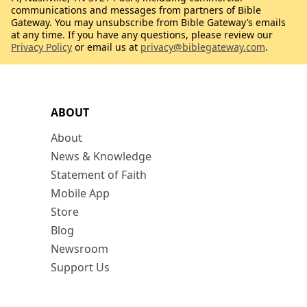
communications and messages from partners of Bible
Gateway. You may unsubscribe from Bible Gateway’s emails
at any time. If you have any questions, please review our
Privacy Policy
or email us at
privacy@biblegateway.com
.
ABOUT
About
News & Knowledge
Statement of Faith
Mobile App
Store
Blog
Newsroom
Support Us