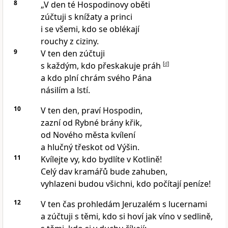
8
„V den té Hospodinovy oběti
zúčtuji s knížaty a princi
i se všemi, kdo se oblékají
rouchy z ciziny.
9
V ten den zúčtuji
s každým, kdo přeskakuje práh
[
d
]
a kdo plní chrám svého Pána
násilím a lstí.
10
V ten den, praví Hospodin,
zazní od Rybné brány křik,
od Nového města kvílení
a hlučný třeskot od Výšin.
11
Kvílejte vy, kdo bydlíte v Kotlině!
Celý dav kramářů bude zahuben,
vyhlazeni budou všichni, kdo počítají peníze!
12
V ten čas prohledám Jeruzalém s lucernami
a zúčtuji s těmi, kdo si hoví jak víno v sedlině,