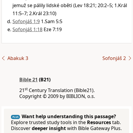
jemuž se pálily lidské oběti (Lev 18:21; 20:2–5; 1.Král
11:5–7; 2.Král 23:10)
Sofonjáš 1:9
1.Sam 5:5
Sofonjáš 1:18
Eze 7:19
Abakuk 3
Sofonjáš 2
Bible 21
(B21)
st
21
Century Translation (Bible21).
Copyright © 2009 by BIBLION, o.s.
Want help understanding this passage?
PLUS
Explore trusted study tools in the
Resources
tab.
Discover
deeper insight
with Bible Gateway Plus.