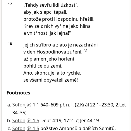
17
„Tehdy sevřu lidi úzkostí,
aby jak slepci tápali,
protože proti Hospodinu hřešili.
Krev se z nich vyřine jako hlína
a vnitřnosti jak lejna!“
18
Jejich stříbro a zlato je nezachrání
v den Hospodinova zuření,
[
e
]
až plamen jeho horlení
pohltí celou zemi.
Ano, skoncuje, a to rychle,
se všemi obyvateli země!
Footnotes
Sofonjáš 1:1
640–609 př. n. l. (2.Král 22:1–23:30; 2.Let
34–35)
Sofonjáš 1:5
Deut 4:19; 17:2–7; Jer 44:19
Sofonjáš 1:5
božstvo Amonců a dalších Semitů,