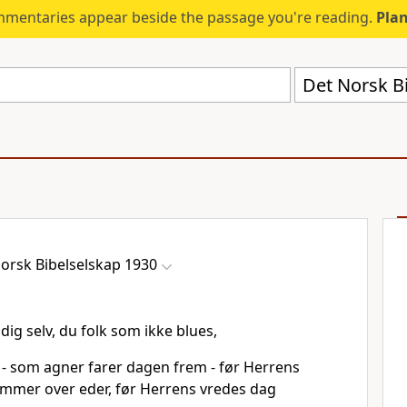
mmentaries appear beside the passage you're reading.
Plan
Det Norsk B
orsk Bibelselskap 1930
 dig selv, du folk som ikke blues,
 - som agner farer dagen frem - før Herrens
mmer over eder, før Herrens vredes dag