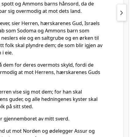
s spott og Ammons barns hånsord, da de
 bar sig overmodig at mot dets land.
 lever, sier Herren, hærskarenes Gud, Israels
Moab som Sodoma og Ammons barn som
 neslers eie og en saltgrube og en ørken til
itt folk skal plyndre dem; de som blir igjen av
 i eie.
å dem for deres overmots skyld, fordi de
vermodig at mot Herrens, hærskarenes Guds
erren vise sig mot dem; for han skal
rdens guder, og alle hedningenes kyster skal
lk på sitt sted.
ir gjennemboret av mitt sverd.
ånd ut mot Norden og ødelegger Assur og