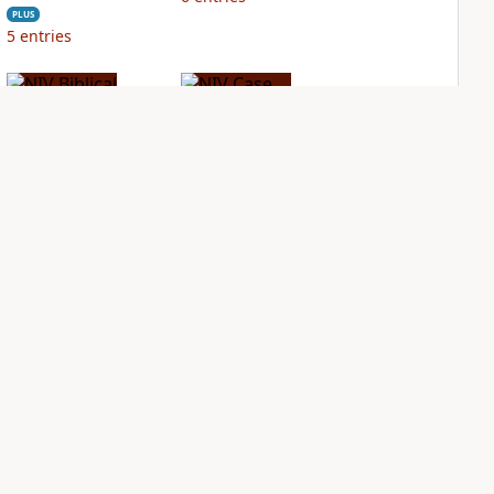
PLUS
5
entries
NIV Biblical
NIV Case for Christ
Theology Study
Study Bible
Bible
PLUS
5
entries
PLUS
19
entries