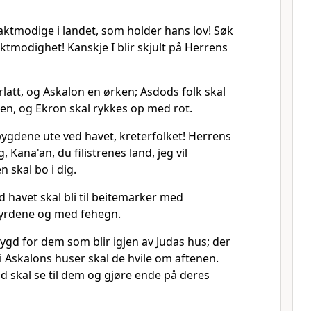
saktmodige i landet, som holder hans lov! Søk
aktmodighet! Kanskje I blir skjult på Herrens
orlatt, og Askalon en ørken; Asdods folk skal
en, og Ekron skal rykkes op med rot.
ygdene ute ved havet, kreterfolket! Herrens
Kana'an, du filistrenes land, jeg vil
 skal bo i dig.
 havet skal bli til beitemarker med
yrdene og med fehegn.
bygd for dem som blir igjen av Judas hus; der
, i Askalons huser skal de hvile om aftenen.
 skal se til dem og gjøre ende på deres