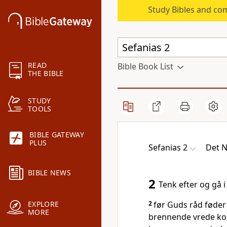
Study Bibles and co
READ
Bible Book List
THE BIBLE
STUDY
TOOLS
BIBLE GATEWAY
PLUS
Sefanias 2
Det N
BIBLE NEWS
2
Tenk efter og gå i
2
før Guds råd føder
EXPLORE
MORE
brennende vrede ko