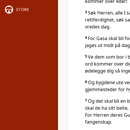
kommer over eder!
STORE
3
Søk Herren, alle I 
rettferdighet, søk s
vredes dag.
4
For Gasa skal bli f
jages ut midt på dag
5
Ve dem som bor i b
ord kommer over dig, 
ødelegge dig så ingen
6
Og bygdene ute ved
gjemmesteder for h
7
Og det skal bli en 
skal de ha sitt beite
For Herren deres Gud
fangenskap.