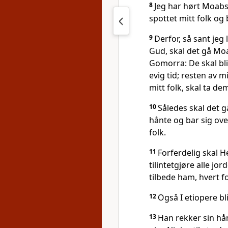
8
Jeg har hørt Moab
spottet mitt folk og
9
Derfor, så sant jeg
Gud, skal det gå 
Gomorra: De skal bli
evig tid; resten av m
mitt folk, skal ta dem
10
Således skal det g
hånte og bar sig o
folk.
11
Forferdelig skal H
tilintetgjøre alle jo
tilbede ham, hvert fo
12
Også I etiopere bl
13
Han rekker sin h