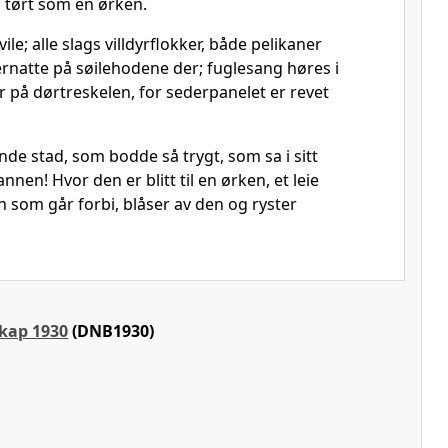
e, tørt som en ørken.
ile; alle slags villdyrflokker, både pelikaner
ernatte på søilehodene der; fuglesang høres i
r på dørtreskelen, for sederpanelet er revet
nde stad, som bodde så trygt, som sa i sitt
annen! Hvor den er blitt til en ørken, et leie
en som går forbi, blåser av den og ryster
skap 1930
(DNB1930)