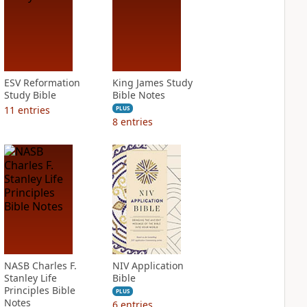
ESV Reformation
King James Study
Study Bible
Bible Notes
11
entries
PLUS
8
entries
NASB Charles F.
NIV Application
Stanley Life
Bible
Principles Bible
PLUS
Notes
6
entries