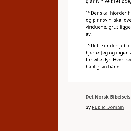
gjør Ninive til et ød
14
Der skal hjorder hv
og pinnsvin, skal ov
vinduene, grus ligge
av.
15
Dette er den juble
hjerte: Jeg og ingen 
for ville dyr! Hver d
hånlig sin hånd.
Det Norsk Bibelsel
by
Public Domain