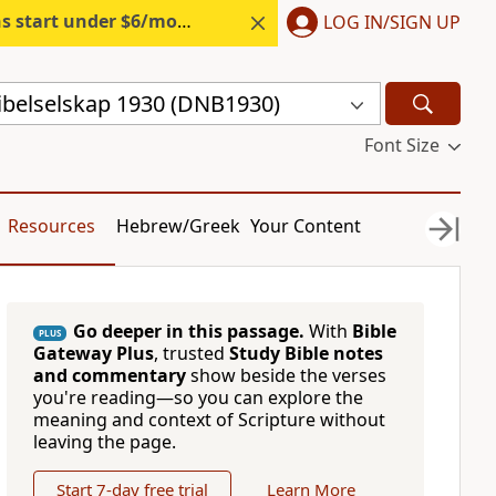
s start under $6/month.
Start free.
LOG IN/SIGN UP
ibelselskap 1930 (DNB1930)
Font Size
Resources
Hebrew/Greek
Your Content
Go deeper in this passage.
With
Bible
PLUS
Gateway Plus
, trusted
Study Bible notes
and commentary
show beside the verses
you're reading—so you can explore the
meaning and context of Scripture without
leaving the page.
Start 7-day free trial
Learn More