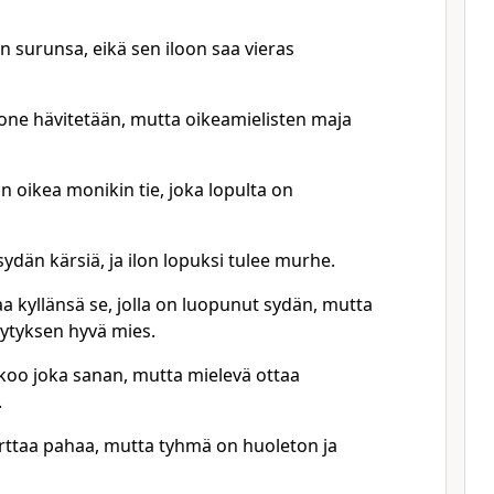
 surunsa, eikä sen iloon saa vieras
ne hävitetään, mutta oikeamielisten maja
 oikea monikin tie, joka lopulta on
ydän kärsiä, ja ilon lopuksi tulee murhe.
a kyllänsä se, jolla on luopunut sydän, mutta
dytyksen hyvä mies.
koo joka sanan, mutta mielevä ottaa
.
arttaa pahaa, mutta tyhmä on huoleton ja