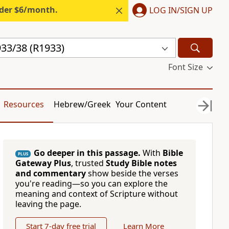
nder $6/month.
LOG IN/SIGN UP
33/38 (R1933)
Font Size
Resources
Hebrew/Greek
Your Content
Go deeper in this passage.
With
Bible
PLUS
Gateway Plus
, trusted
Study Bible notes
and commentary
show beside the verses
you're reading—so you can explore the
meaning and context of Scripture without
leaving the page.
Start 7-day free trial
Learn More