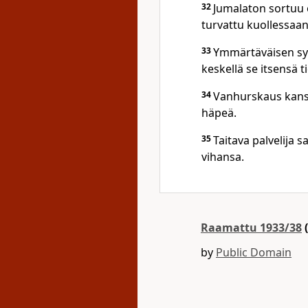
32
Jumalaton sortuu
turvattu kuollessaan
33
Ymmärtäväisen syd
keskellä se itsensä t
34
Vanhurskaus kansa
häpeä.
35
Taitava palvelija
vihansa.
Raamattu 1933/38
(
by
Public Domain