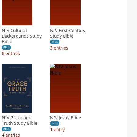
NIV Cultural
NIV First-Century
Backgrounds Study
Study Bible
Bible
PLUS
3
entries
PLUS
6
entries
NIV Grace and
NIV Jesus Bible
Truth Study Bible
PLUS
1
entry
PLUS
4
entries