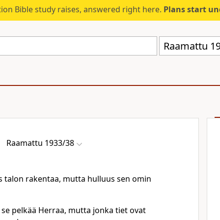
ion Bible study raises, answered right here.
Plans start u
Raamattu 19
Raamattu 1933/38
s talon rakentaa, mutta hulluus sen omin
, se pelkää Herraa, mutta jonka tiet ovat