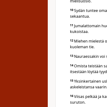
mielisuosio.
10
Sydän tuntee oman
sekaantua.
11
Jumalattomain huo
kukoistaa.
12
Miehen mielestä on
kuoleman tie.
13
Nauraessakin voi s
14
Omista teistään sa
itsestään löytää tyy
15
Yksinkertainen us
askeleistansa vaarin
16
Viisas pelkää ja k
suruton.