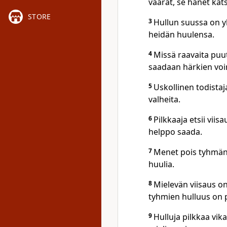
väärät, se hänet kat
STORE
3
Hullun suussa on ylp
heidän huulensa.
4
Missä raavaita puut
saadaan härkien voi
5
Uskollinen todistaj
valheita.
6
Pilkkaaja etsii vii
helppo saada.
7
Menet pois tyhmän 
huulia.
8
Mielevän viisaus on
tyhmien hulluus on 
9
Hulluja pilkkaa vik