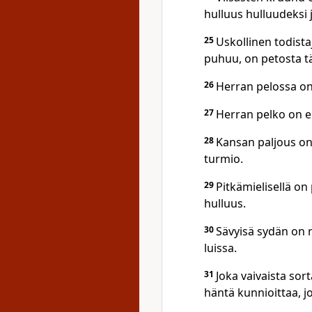
hulluus hulluudeksi 
25
Uskollinen todista
puhuu, on petosta t
26
Herran pelossa on 
27
Herran pelko on e
28
Kansan paljous on
turmio.
29
Pitkämielisellä on
hulluus.
30
Sävyisä sydän on 
luissa.
31
Joka vaivaista sor
häntä kunnioittaa, 