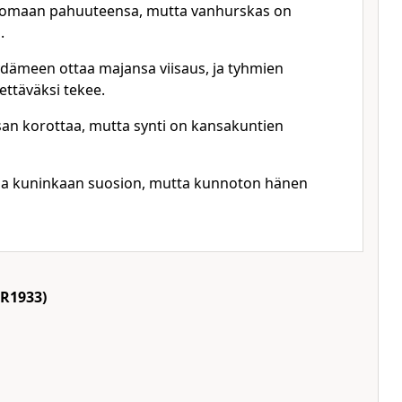
 omaan pahuuteensa, mutta vanhurskas on
.
ämeen ottaa majansa viisaus, ja tyhmien
iettäväksi tekee.
n korottaa, mutta synti on kansakuntien
 saa kuninkaan suosion, mutta kunnoton hänen
R1933)