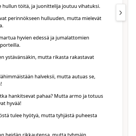
hullun töitä, ja juonittelija joutuu vihatuksi.
avat perinnökseen hulluuden, mutta mielevät
a.
martua hyvien edessä ja jumalattomien
orteilla.
n ystävänsäkin, mutta rikasta rakastavat
 lähimmäistään halveksii, mutta autuas se,
!
jotka hankitsevat pahaa? Mutta armo ja totuus
vat hyvää!
östä tulee hyötyä, mutta tyhjästä puheesta
on heidän rikkautensa, mutta tyhmäin