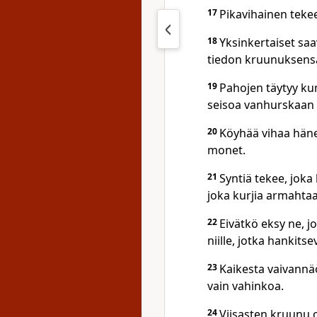
17
Pikavihainen tekee 
18
Yksinkertaiset sa
tiedon kruunuksens
19
Pahojen täytyy ku
seisoa vanhurskaan p
20
Köyhää vihaa häne
monet.
21
Syntiä tekee, joka
joka kurjia armahtaa
22
Eivätkö eksy ne, 
niille, jotka hankitse
23
Kaikesta vaivannä
vain vahinkoa.
24
Viisasten kruunu 