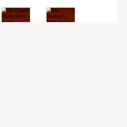
NIV Quest Study
NIV Student Bible
Bible Notes
Notes
PLUS
PLUS
6
entries
11
entries