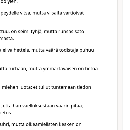
soo ylen.
eydelle vitsa, mutta viisaita vartioivat
tuu, on seimi tyhjä, mutta runsas sato
masta.
a ei valhettele, mutta väärä todistaja puhuu
sautta turhaan, mutta ymmärtäväisen on tietoa
miehen luota: et tullut tuntemaan tiedon
, että hän vaelluksestaan vaarin pitää;
petos.
auhri, mutta oikeamielisten kesken on