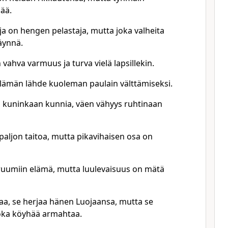
jää.
ja on hengen pelastaja, mutta joka valheita
äynnä.
vahva varmuus ja turva vielä lapsillekin.
lämän lähde kuoleman paulain välttämiseksi.
 kuninkaan kunnia, väen vähyys ruhtinaan
 paljon taitoa, mutta pikavihaisen osa on
ruumiin elämä, mutta luulevaisuus on mätä
taa, se herjaa hänen Luojaansa, mutta se
joka köyhää armahtaa.