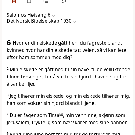
Salomos Høisang 6
Det Norsk Bibelselskap 1930
6
Hvor er din elskede gått hen, du fagreste blandt
kvinner, hvor har din elskede tatt veien, så vi kan lete
efter ham sammen med dig?
2
Min elskede er gått ned til sin have, til de velluktende
blomstersenger, for å vokte sin hjord i havene og for
å sanke liljer.
3
Jeg tilhører min elskede, og min elskede tilhører mig,
han som vokter sin hjord blandt liljene.
4
Du er fager som Tirsa
[
a
]
, min venninne, skjønn som
Jerusalem, fryktelig som hærskarer med sine banner.
5
Vend dine øine bort fra mig for de forferder mig!