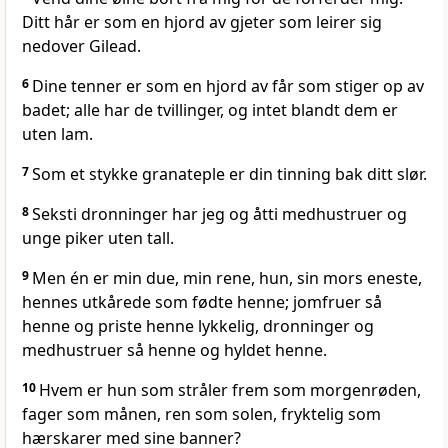
Ditt hår er som en hjord av gjeter som leirer sig
nedover Gilead.
6
Dine tenner er som en hjord av får som stiger op av
badet; alle har de tvillinger, og intet blandt dem er
uten lam.
7
Som et stykke granateple er din tinning bak ditt slør.
8
Seksti dronninger har jeg og åtti medhustruer og
unge piker uten tall.
9
Men én er min due, min rene, hun, sin mors eneste,
hennes utkårede som fødte henne; jomfruer så
henne og priste henne lykkelig, dronninger og
medhustruer så henne og hyldet henne.
10
Hvem er hun som stråler frem som morgenrøden,
fager som månen, ren som solen, fryktelig som
hærskarer med sine banner?