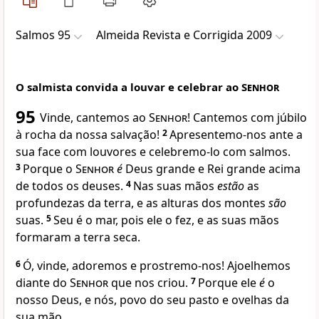
Salmos 95
Almeida Revista e Corrigida 2009
O salmista convida a louvar e celebrar ao
Senhor
95
Vinde, cantemos ao
Senhor
! Cantemos com júbilo
à rocha da nossa salvação!
2
Apresentemo-nos ante a
sua face com louvores e celebremo-lo com salmos.
3
Porque o
Senhor
é
Deus grande e Rei grande acima
de todos os deuses.
4
Nas suas mãos
estão
as
profundezas da terra, e as alturas dos montes
são
suas.
5
Seu é o mar, pois ele o fez, e as suas mãos
formaram a terra seca.
6
Ó, vinde, adoremos e prostremo-nos! Ajoelhemos
diante do
Senhor
que nos criou.
7
Porque ele
é
o
nosso Deus, e nós, povo do seu pasto e ovelhas da
sua mão.