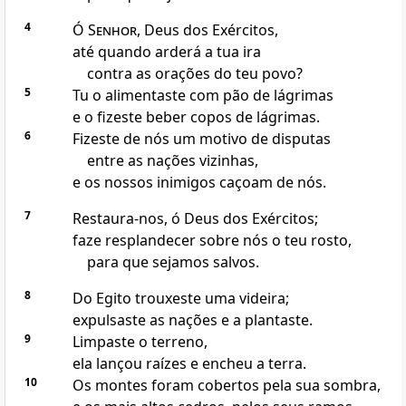
4
Ó
Senhor
, Deus dos Exércitos,
até quando arderá a tua ira
contra as orações do teu povo?
5
Tu o alimentaste com pão de lágrimas
e o fizeste beber copos de lágrimas.
6
Fizeste de nós um motivo de disputas
entre as nações vizinhas,
e os nossos inimigos caçoam de nós.
7
Restaura-nos, ó Deus dos Exércitos;
faze resplandecer sobre nós o teu rosto,
para que sejamos salvos.
8
Do Egito trouxeste uma videira;
expulsaste as nações e a plantaste.
9
Limpaste o terreno,
ela lançou raízes e encheu a terra.
10
Os montes foram cobertos pela sua sombra,