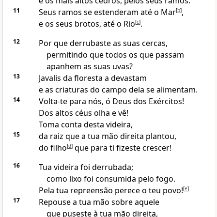
e os mais altos cedros, pelos seus ramos.
11
Seus ramos se estenderam até o Mar
[
b
]
,
e os seus brotos, até o Rio
[
c
]
.
12
Por que derrubaste as suas cercas,
permitindo que todos os que passam
apanhem as suas uvas?
13
Javalis da floresta a devastam
e as criaturas do campo dela se alimentam.
14
Volta-te para nós, ó Deus dos Exércitos!
Dos altos céus olha e vê!
Toma conta desta videira,
15
da raiz que a tua mão direita plantou,
do filho
[
d
]
que para ti fizeste crescer!
16
Tua videira foi derrubada;
como lixo foi consumida pelo fogo.
Pela tua repreensão perece o teu povo!
[
e
]
17
Repouse a tua mão sobre aquele
que puseste à tua mão direita,