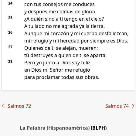
24
con tus consejos me conduces
y después me colmas de gloria.
25
¿A quién sino a ti tengo en el cielo?
A tu lado no me agrada ya la tierra.
26
Aunque mi corazón y mi cuerpo desfallezcan,
mi refugio y mi heredad por siempre es Dios.
27
Quienes de ti se alejan, mueren;
tú destruyes a quien de ti se aparta.
28
Pero yo junto a Dios soy feliz,
en Dios mi Señor me refugio
para proclamar todas sus obras.
Salmos 72
Salmos 74
La Palabra (Hispanoamérica)
(BLPH)