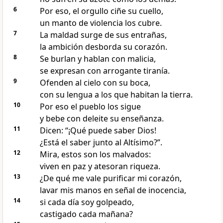
6
Por eso, el orgullo ciñe su cuello,
un manto de violencia los cubre.
7
La maldad surge de sus entrañas,
la ambición desborda su corazón.
8
Se burlan y hablan con malicia,
se expresan con arrogante tiranía.
9
Ofenden al cielo con su boca,
con su lengua a los que habitan la tierra.
10
Por eso el pueblo los sigue
y bebe con deleite su enseñanza.
11
Dicen: “¡Qué puede saber Dios!
¿Está el saber junto al Altísimo?”.
12
Mira, estos son los malvados:
viven en paz y atesoran riqueza.
13
¿De qué me vale purificar mi corazón,
lavar mis manos en señal de inocencia,
14
si cada día soy golpeado,
castigado cada mañana?