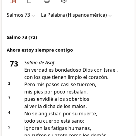
Salmos 73
La Palabra (Hispanoamérica)
Salmo 73 (72)
Ahora estoy siempre contigo
73
Salmo de Asaf
.
En verdad es bondadoso Dios con Israel,
con los que tienen limpio el corazón.
2
Pero mis pasos casi se tuercen,
mis pies por poco resbalan,
3
pues envidié a los soberbios
al ver la dicha de los malos.
4
No se angustian por su muerte,
todo su cuerpo está sano;
5
ignoran las fatigas humanas,
no sufren su azote como los demás.