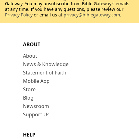
Gateway. You may unsubscribe from Bible Gateway’s emails
at any time. If you have any questions, please review our
Privacy Policy
or email us at
privacy@biblegateway.com
.
ABOUT
About
News & Knowledge
Statement of Faith
Mobile App
Store
Blog
Newsroom
Support Us
HELP