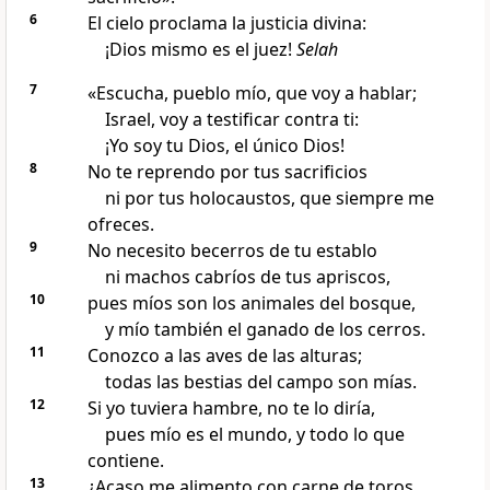
6
El cielo proclama la justicia divina:
¡Dios mismo es el juez!
Selah
7
«Escucha, pueblo mío, que voy a hablar;
Israel, voy a testificar contra ti:
¡Yo soy tu Dios, el único Dios!
8
No te reprendo por tus sacrificios
ni por tus holocaustos, que siempre me
ofreces.
9
No necesito becerros de tu establo
ni machos cabríos de tus apriscos,
10
pues míos son los animales del bosque,
y mío también el ganado de los cerros.
11
Conozco a las aves de las alturas;
todas las bestias del campo son mías.
12
Si yo tuviera hambre, no te lo diría,
pues mío es el mundo, y todo lo que
contiene.
13
¿Acaso me alimento con carne de toros,