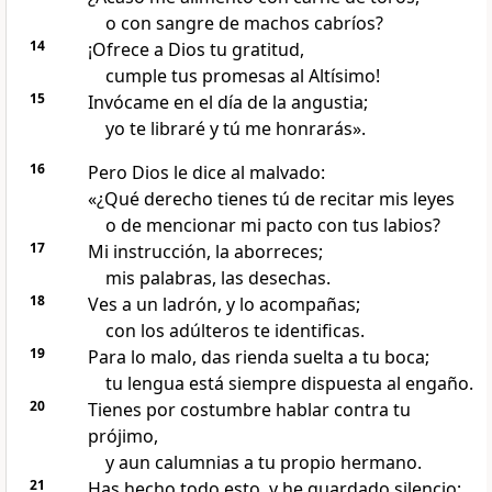
o con sangre de machos cabríos?
14
¡Ofrece a Dios tu gratitud,
cumple tus promesas al Altísimo!
15
Invócame en el día de la angustia;
yo te libraré y tú me honrarás».
16
Pero Dios le dice al malvado:
«¿Qué derecho tienes tú de recitar mis leyes
o de mencionar mi pacto con tus labios?
17
Mi instrucción, la aborreces;
mis palabras, las desechas.
18
Ves a un ladrón, y lo acompañas;
con los adúlteros te identificas.
19
Para lo malo, das rienda suelta a tu boca;
tu lengua está siempre dispuesta al engaño.
20
Tienes por costumbre hablar contra tu
prójimo,
y aun calumnias a tu propio hermano.
21
Has hecho todo esto, y he guardado silencio;