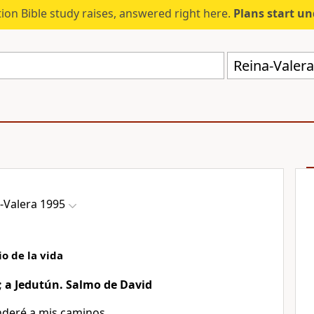
ion Bible study raises, answered right here.
Plans start u
Reina-Valer
-Valera 1995
io de la vida
; a Jedutún. Salmo de David
enderé a mis caminos