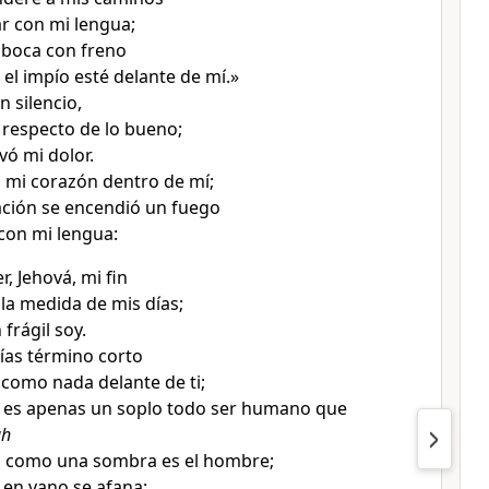
r con mi lengua;
 boca con freno
 el impío esté delante de mí.»
 silencio,
 respecto de lo bueno;
vó mi dolor.
 mi corazón dentro de mí;
ción se encendió un fuego
 con mi lengua:
, Jehová, mi fin
 la medida de mis días;
frágil soy.
días término corto
 como nada delante de ti;
, es apenas un soplo todo ser humano que
ah
, como una sombra es el hombre;
 en vano se afana;