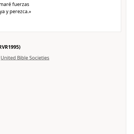
omaré fuerzas
ya y perezca.»
RVR1995)
y
United Bible Societies