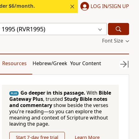
nder $6/month.
LOG IN/SIGN UP
a 1995 (RVR1995)
Font Size
Resources
Hebrew/Greek
Your Content
Go deeper in this passage.
With
Bible
PLUS
Gateway Plus
, trusted
Study Bible notes
and commentary
show beside the verses
you're reading—so you can explore the
meaning and context of Scripture without
leaving the page.
Start 7-day free trial
Learn More