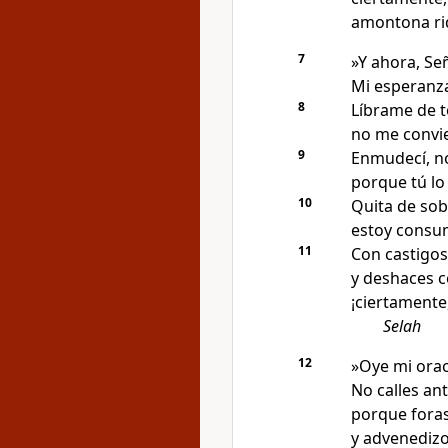
amontona riq
7
»Y ahora, Se
Mi esperanza 
8
Líbrame de t
no me convie
9
Enmudecí, no
porque tú lo 
10
Quita de sob
estoy consum
11
Con castigos
y deshaces c
¡ciertamente
Selah
12
»Oye mi orac
No calles an
porque foras
y advenedizo