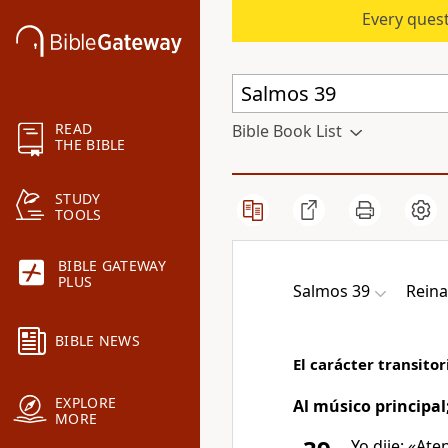
Every quest
READ
Bible Book List
THE BIBLE
STUDY
TOOLS
BIBLE GATEWAY
PLUS
Salmos 39
Reina
BIBLE NEWS
El carácter transitor
EXPLORE
Al músico principal
MORE
Yo dije: «At