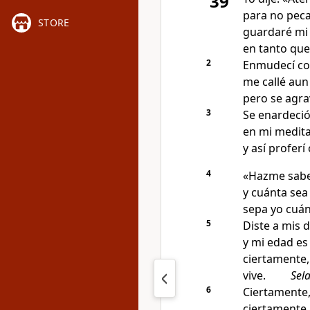
39
para no peca
STORE
guardaré mi
en tanto que
2
Enmudecí con
me callé aun
pero se agra
3
Se enardeció
en mi medita
y así proferí
4
«Hazme saber
y cuánta sea
sepa yo cuán 
5
Diste a mis 
y mi edad es
ciertamente
vive.
Sel
6
Ciertamente
ciertamente,