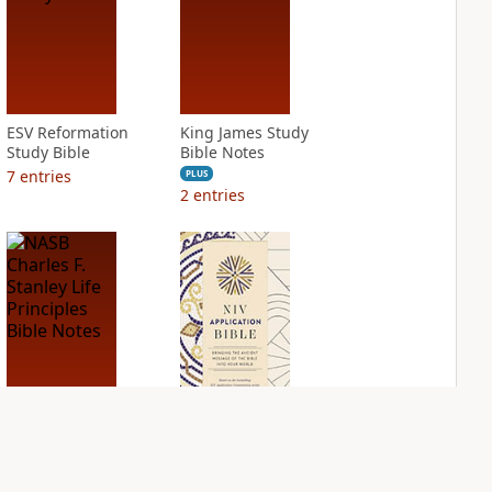
ESV Reformation
King James Study
Study Bible
Bible Notes
7
entries
PLUS
2
entries
NASB Charles F.
NIV Application
Stanley Life
Bible
Principles Bible
PLUS
Notes
6
entries