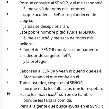
4
Porque consulté al SEÑOR, y él me respondió.
Él me salvó de todos mis temores.
5
Los que acuden al Señor resplandecen de
alegría,
jamás se decepcionarán.
6
Este pobre hombre pidió ayuda al SEÑOR,
él me escuchó y me sacó de todos mis
peligros.
7
El ángel del SEÑOR monta su campamento
alrededor de su gente fiel
[
a
]
,
y la protege.
8
Saboreen al SEÑOR y vean lo bueno que es él.
Afortunado el que confía en él.
9
Todos ustedes, respeten al SEÑOR
porque nada les falta a los que lo respetan.
10
Hasta los más ricos
[
b
]
sufren de hambre
porque les falta la comida.
Pero a la gente que busca ayuda en el SEÑOR