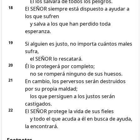
Él los salvará de todos los peligros.
18
El SEÑOR siempre está dispuesto a ayudar a
los que sufren
y salva a los que han perdido toda
esperanza.
19
Si alguien es justo, no importa cuántos males
sufra,
el SEÑOR lo rescatará.
20
Él lo protegerá por completo;
no se romperá ninguno de sus huesos.
21
En cambio, los perversos serán destruidos
por su propia maldad;
los que persiguen a los justos serán
castigados.
22
El SEÑOR protege la vida de sus fieles
y todo el que acuda a él en busca de ayuda,
la encontrará.