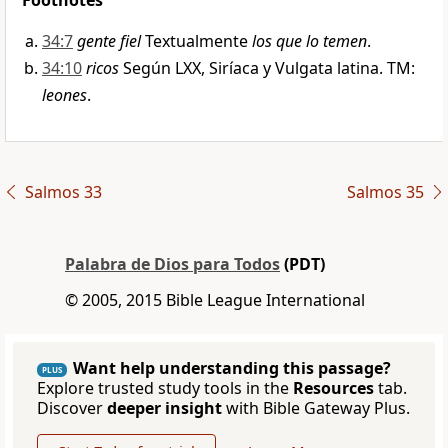
Footnotes
34:7
gente fiel
Textualmente
los que lo temen
.
34:10
ricos
Según LXX, Siríaca y Vulgata latina. TM:
leones
.
Salmos 33
Salmos 35
Palabra de Dios para Todos
(PDT)
© 2005, 2015 Bible League International
Want help understanding this passage?
PLUS
Explore trusted study tools in the
Resources
tab.
Discover
deeper insight
with Bible Gateway Plus.