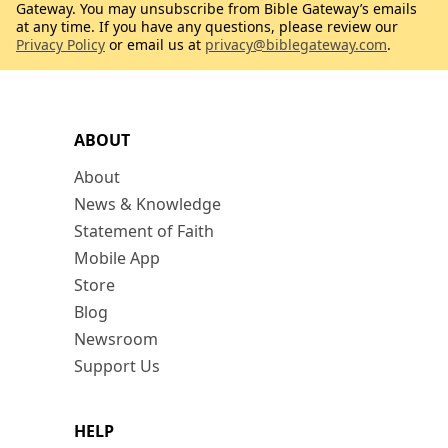
Gateway. You may unsubscribe from Bible Gateway’s emails
at any time. If you have any questions, please review our
Privacy Policy
or email us at
privacy@biblegateway.com
.
ABOUT
About
News & Knowledge
Statement of Faith
Mobile App
Store
Blog
Newsroom
Support Us
HELP