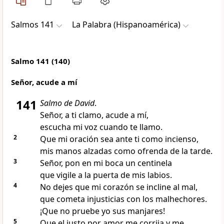
Salmos 141
La Palabra (Hispanoamérica)
Salmo 141 (140)
Señor, acude a mí
141
Salmo de David
.
Señor, a ti clamo, acude a mí,
escucha mi voz cuando te llamo.
2
Que mi oración sea ante ti como incienso,
mis manos alzadas como ofrenda de la tarde.
3
Señor, pon en mi boca un centinela
que vigile a la puerta de mis labios.
4
No dejes que mi corazón se incline al mal,
que cometa injusticias con los malhechores.
¡Que no pruebe yo sus manjares!
5
Que el justo por amor me corrija y me