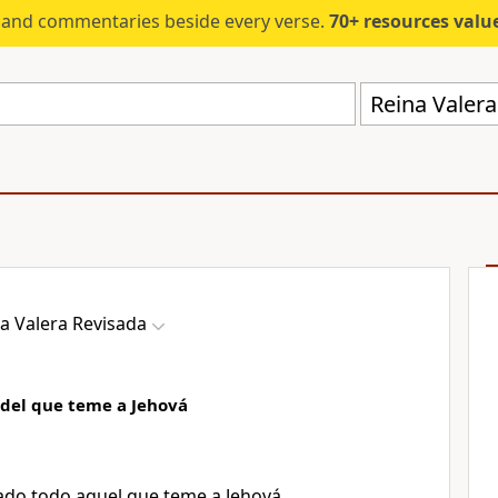
s and commentaries beside every verse.
70+ resources valued at $5,
Reina Valer
a Valera Revisada
del que teme a Jehová
do todo aquel que teme a Jehová,