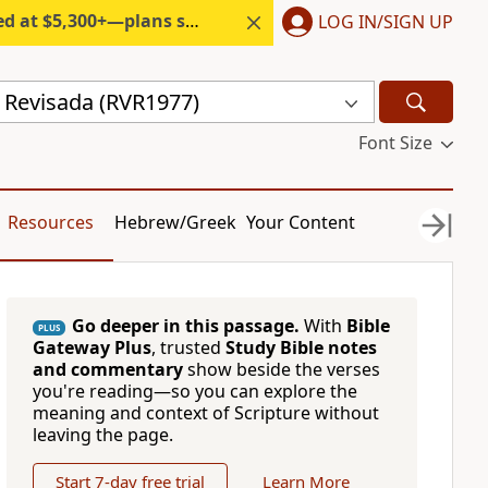
300+—plans start under $6/month.
LOG IN/SIGN UP
a Revisada (RVR1977)
Font Size
Resources
Hebrew/Greek
Your Content
Go deeper in this passage.
With
Bible
PLUS
Gateway Plus
, trusted
Study Bible notes
and commentary
show beside the verses
you're reading—so you can explore the
meaning and context of Scripture without
leaving the page.
Start 7-day free trial
Learn More