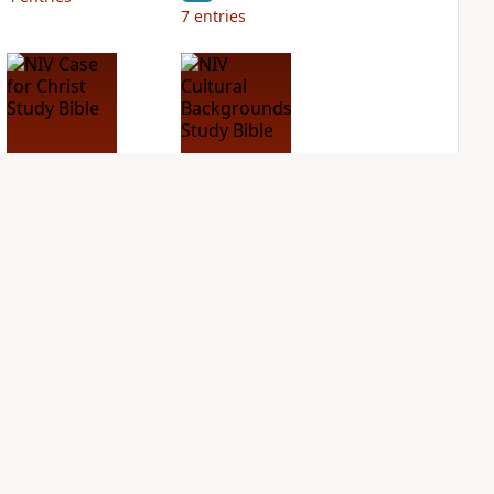
7
entries
NIV Case for Christ
NIV Cultural
Study Bible
Backgrounds Study
Bible
PLUS
3
entries
PLUS
3
entries