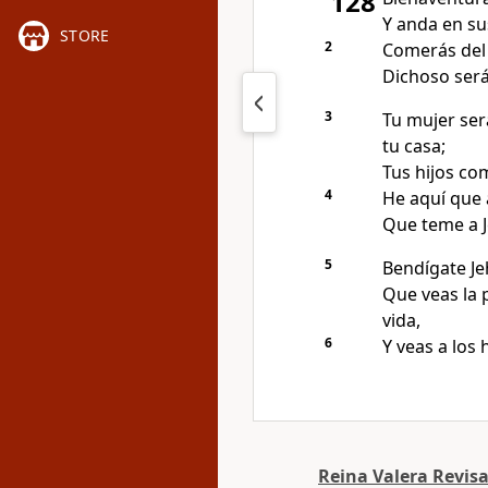
128
Y anda en su
STORE
2
Comerás del 
Dichoso serás
3
Tu mujer ser
tu casa;
Tus hijos co
4
He aquí que 
Que teme a J
5
Bendígate Je
Que veas la 
vida,
6
Y veas a los h
Reina Valera Revis