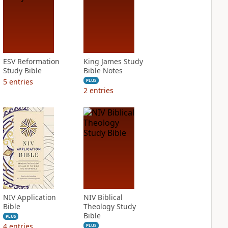
ESV Reformation
King James Study
Study Bible
Bible Notes
5
entries
PLUS
2
entries
NIV Application
NIV Biblical
Bible
Theology Study
Bible
PLUS
4
entries
PLUS